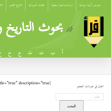
Ski
نصوص أدبية سودانية
دراسات لغوية ولهجية
اللغات السودانية
التاريخ القديم
الت
t
conten
أ
ب
ت
ث
ج
ح
خ
[wpforms id=”16827″ title=”true” description=”true”]
ابحث في مفردات المعجم
البحث
البحث