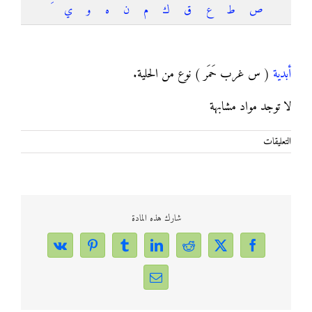
ص
ط
ع
ق
ك
م
ن
ه
و
ي
أَبديَّة
أبدية
( س غرب حَمَر ) نوع من الحلية.
لا توجد مواد مشابهة
على
التعليقات
أَبديَّة
مغلقة
شارك هذه المادة
Vk
Pinterest
Tumblr
LinkedIn
Reddit
Facebook
X
Email