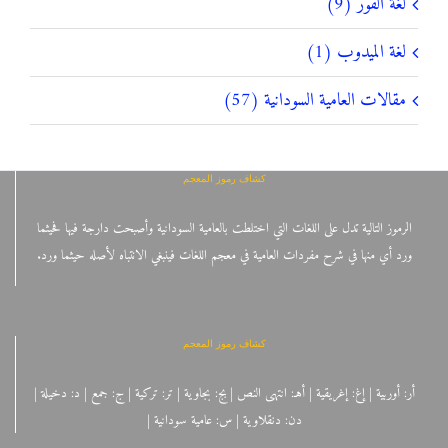
لغة الفور (9)
لغة الميدوب (1)
مقالات العامية السودانية (57)
كشاف رموز المعجم
الرموز التالية تدل على اللغات التي اختلطت بالعامية السودانية وأصبحت دارجة فيها فحيثما
ورد أي منها في شرح مفردات العامية في معجم اللغات فينبغي الانتباه لأصله حيثما ورد.
كشاف رموز المعجم
أر: أوربية | إغ: إغريقية | أهـ: انتهى النص | بج: بجاوية | تر: تركية | ج: جمع | د: دخيلة |
دن: دنقلاوية | س: عامية سودانية |