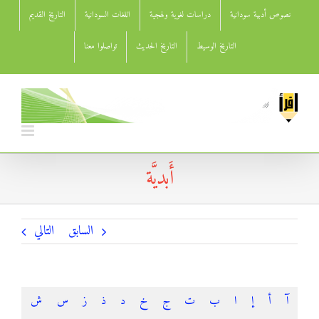
Ski
نصوص أدبية سودانية
دراسات لغوية ولهجية
اللغات السودانية
التاريخ القديم
t
conten
التاريخ الوسيط
التاريخ الحديث
تواصلوا معنا
أَبديَّة
السابق
التالي
آ
أ
إ
ا
ب
ت
ج
خ
د
ذ
ز
س
ش