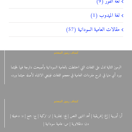
لغة الفور (9)
لغة الميدوب (1)
مقالات العامية السودانية (57)
كشاف رموز المعجم
الرموز التالية تدل على اللغات التي اختلطت بالعامية السودانية وأصبحت دارجة فيها فحيثما
ورد أي منها في شرح مفردات العامية في معجم اللغات فينبغي الانتباه لأصله حيثما ورد.
كشاف رموز المعجم
أر: أوربية | إغ: إغريقية | أهـ: انتهى النص | بج: بجاوية | تر: تركية | ج: جمع | د: دخيلة |
دن: دنقلاوية | س: عامية سودانية |