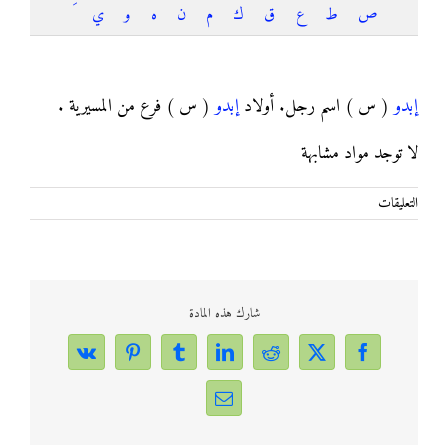
ص
ط
ع
ق
ك
م
ن
ه
و
ي
إبدو
إبدو
( س ) اسم رجل. أولاد
إبدو
( س ) فرع من المسيرية .
لا توجد مواد مشابهة
على
التعليقات
إبدو
مغلقة
شارك هذه المادة
Vk
Pinterest
Tumblr
LinkedIn
Reddit
Facebook
X
Email