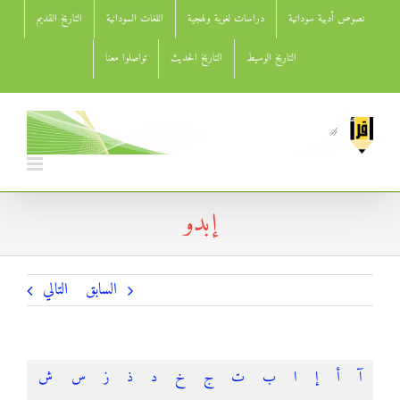
Ski
نصوص أدبية سودانية
دراسات لغوية ولهجية
اللغات السودانية
التاريخ القديم
t
conten
التاريخ الوسيط
التاريخ الحديث
تواصلوا معنا
إبدو
السابق
التالي
آ
أ
إ
ا
ب
ت
ج
خ
د
ذ
ز
س
ش