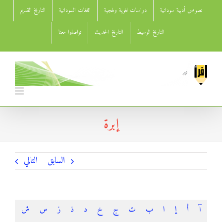
Ski
نصوص أدبية سودانية
دراسات لغوية ولهجية
اللغات السودانية
التاريخ القديم
t
conten
التاريخ الوسيط
التاريخ الحديث
تواصلوا معنا
إبرة
السابق
التالي
آ
أ
إ
ا
ب
ت
ج
خ
د
ذ
ز
س
ش