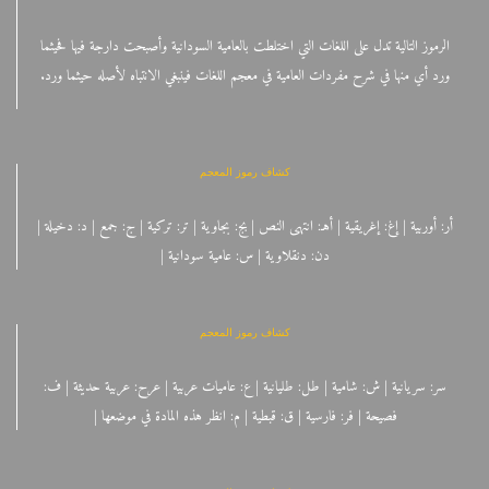
الرموز التالية تدل على اللغات التي اختلطت بالعامية السودانية وأصبحت دارجة فيها فحيثما
ورد أي منها في شرح مفردات العامية في معجم اللغات فينبغي الانتباه لأصله حيثما ورد.
كشاف رموز المعجم
أر: أوربية | إغ: إغريقية | أهـ: انتهى النص | بج: بجاوية | تر: تركية | ج: جمع | د: دخيلة |
دن: دنقلاوية | س: عامية سودانية |
كشاف رموز المعجم
سر: سريانية | ش: شامية | طل: طليانية | ع: عاميات عربية | عرح: عربية حديثة | ف:
فصيحة | فر: فارسية | ق: قبطية | م: انظر هذه المادة في موضعها |