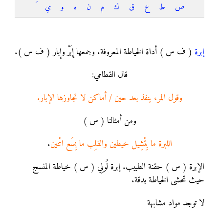
ص
ط
ع
ق
ك
م
ن
ه
و
ي
إبرة
إبرة
( ف س ) أداة الخياطة المعروفة. وجمعها إِبَرْ وإبار ( ف س ).
قال القطامي:
وقول المرء ينفذ بعد حين / أماكن لا تجاوزها الإبار.
ومن أمثالنا ( س )
اللبرة ما بِتْشِيل خيطين والقلِب ما بِسَع اتْنين
.
الإبرة ( س ) حقنة الطبيب. إبرة لُولِي ( س ) خياطة المنسج
حيث تحشى الخياطة بدقة.
لا توجد مواد مشابهة