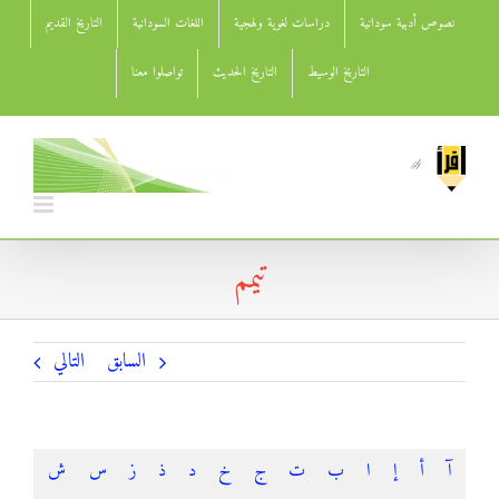
Ski
نصوص أدبية سودانية
دراسات لغوية ولهجية
اللغات السودانية
التاريخ القديم
t
conten
التاريخ الوسيط
التاريخ الحديث
تواصلوا معنا
تيمم
السابق
التالي
آ
أ
إ
ا
ب
ت
ج
خ
د
ذ
ز
س
ش