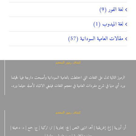
لغة الفور (9)
لغة الميدوب (1)
مقالات العامية السودانية (57)
كشاف رموز المعجم
الرموز التالية تدل على اللغات التي اختلطت بالعامية السودانية وأصبحت دارجة فيها فحيثما
ورد أي منها في شرح مفردات العامية في معجم اللغات فينبغي الانتباه لأصله حيثما ورد.
كشاف رموز المعجم
أر: أوربية | إغ: إغريقية | أهـ: انتهى النص | بج: بجاوية | تر: تركية | ج: جمع | د: دخيلة |
دن: دنقلاوية | س: عامية سودانية |