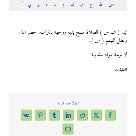
ص
ط
ع
ق
ك
م
ن
ه
و
ي
تيمم
تيمم
( ف س ) للصلاة مسح يديه ووجهه بالتراب. حضر الماء
وبطل التيمم ( س ).
لا توجد مواد مشابهة
على
التعليقات
تيمم
مغلقة
شارك هذه المادة
Vk
Pinterest
Tumblr
LinkedIn
Reddit
Facebook
X
Email