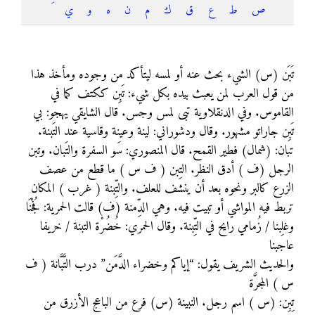
ص
ط
ع
ق
ك
م
ن
ه
و
ي
تَبَنَ
تَبَن (س) الشيء بحث عنه أو لمسه ليتأكد من وجوده ومأخذ هذا
من قول العرب لمن يعبث بيده بكل شيء: تَبِن ككتف كما في
القاموس. وفي الدنقلاوية تبى لمس وجس. قال الشايقي يهجو: بي
تَبِن جاراتو مشهور. وقال ودشوراني: لينة وعينة وقاسية عند التَبنة.
تبان: (شمال) فطير القمح. قال المنصوري: سَو السفرة والتَبان. وتبن
الرجل (ف ) أدق النظر. التِبن ( ف س ) ما قطع من عصف
الزرع كالبر ونحوه بعد أن ينشف للعلف. والتِّبنة ( غرب ) المكان
تربط فيه المواشي أو تبيت فيه. وهي الدِّمنة (ف) قالت الحمرية: فُجْنَا
وغلِبنا / زُمامي رايح في التِّبنة. وقال الحمري: خُضُرْة التبنة / خريفا
عاجبنا
والحديث الشريف يقول: “إياكم وخضراء الدَّمَن” درب التَّبَّانة ( ف
س ) المجرَّة
تِبِن: (س ) اسم رجل. النبينة (س) فرع من الباعج الأزرق من