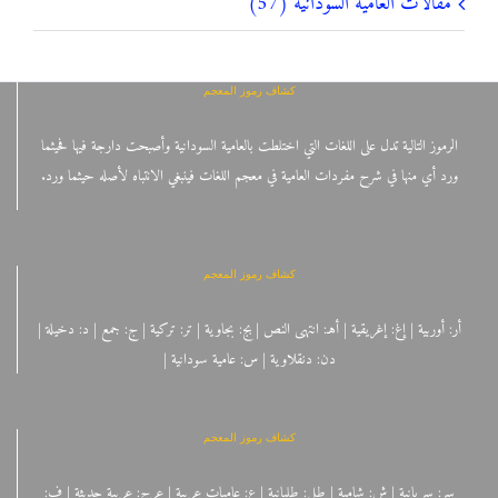
مقالات العامية السودانية (57)
كشاف رموز المعجم
الرموز التالية تدل على اللغات التي اختلطت بالعامية السودانية وأصبحت دارجة فيها فحيثما
ورد أي منها في شرح مفردات العامية في معجم اللغات فينبغي الانتباه لأصله حيثما ورد.
كشاف رموز المعجم
أر: أوربية | إغ: إغريقية | أهـ: انتهى النص | بج: بجاوية | تر: تركية | ج: جمع | د: دخيلة |
دن: دنقلاوية | س: عامية سودانية |
كشاف رموز المعجم
سر: سريانية | ش: شامية | طل: طليانية | ع: عاميات عربية | عرح: عربية حديثة | ف: