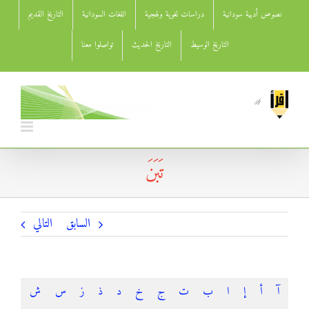
Ski
نصوص أدبية سودانية
دراسات لغوية ولهجية
اللغات السودانية
التاريخ القديم
t
conten
التاريخ الوسيط
التاريخ الحديث
تواصلوا معنا
تَبَنَ
السابق
التالي
آ
أ
إ
ا
ب
ت
ج
خ
د
ذ
ز
س
ش