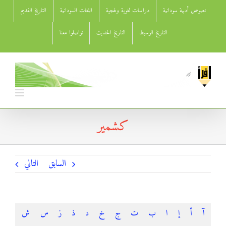
Ski
نصوص أدبية سودانية
دراسات لغوية ولهجية
اللغات السودانية
التاريخ القديم
t
conten
التاريخ الوسيط
التاريخ الحديث
تواصلوا معنا
كشمير
السابق
التالي
آ
أ
إ
ا
ب
ت
ج
خ
د
ذ
ز
س
ش