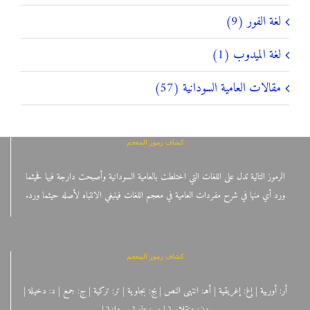
لغة الفور (9)
لغة الميدوب (1)
مقالات العامية السودانية (57)
كشاف رموز المعجم
الرموز التالية تدل على اللغات التي اختلطت بالعامية السودانية وأصبحت دارجة فيها فحيثما
ورد أي منها في شرح مفردات العامية في معجم اللغات فينبغي الانتباه لأصله حيثما ورد.
كشاف رموز المعجم
أر: أوربية | إغ: إغريقية | أهـ: انتهى النص | بج: بجاوية | تر: تركية | ج: جمع | د: دخيلة |
دن: دنقلاوية | س: عامية سودانية |