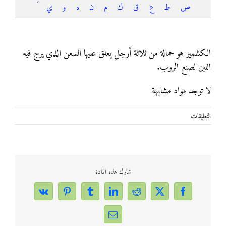
ص
ط
ع
ق
ك
م
ن
ه
و
ي
كشمير
الكشمير هو حمالة من ثلاثة أرجل يعلق عليها السعن الذي يرج فيه
اللبن لصنع الروب.
لا توجد مواد مشابهة
على
التعليقات
كشمير
مغلقة
شارك هذه المادة
Vk
Pinterest
Tumblr
LinkedIn
Reddit
Facebook
X
Email