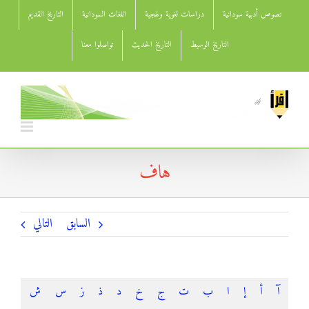
Ski
نصوص أدبية سودانية
دراسات لغوية ولهجية
اللغات السودانية
التاريخ القديم
t
conten
التاريخ الوسيط
التاريخ الحديث
تواصلوا معنا
هاف
السابق
التالي
آ
أ
إ
ا
ب
ت
ج
خ
د
ذ
ز
س
ش