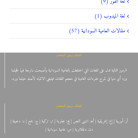
لغة الفور (9)
لغة الميدوب (1)
مقالات العامية السودانية (57)
كشاف رموز المعجم
الرموز التالية تدل على اللغات التي اختلطت بالعامية السودانية وأصبحت دارجة فيها فحيثما
ورد أي منها في شرح مفردات العامية في معجم اللغات فينبغي الانتباه لأصله حيثما ورد.
كشاف رموز المعجم
أر: أوربية | إغ: إغريقية | أهـ: انتهى النص | بج: بجاوية | تر: تركية | ج: جمع | د: دخيلة |
دن: دنقلاوية | س: عامية سودانية |