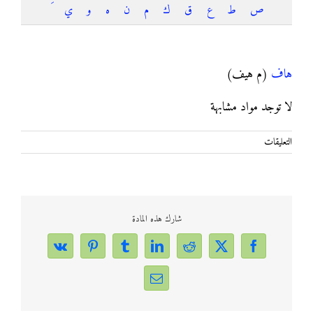
ص
ط
ع
ق
ك
م
ن
ه
و
ي
هاف
هاف
(م هيف)
لا توجد مواد مشابهة
على
التعليقات
هاف
مغلقة
شارك هذه المادة
Vk
Pinterest
Tumblr
LinkedIn
Reddit
Facebook
X
Email