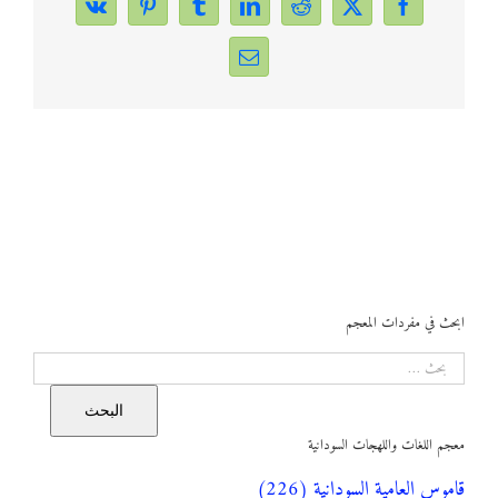
Vk
Pinterest
Tumblr
LinkedIn
Reddit
Facebook
X
Email
ابحث في مفردات المعجم
البحث
البحث
معجم اللغات واللهجات السودانية
قاموس العامية السودانية (226)