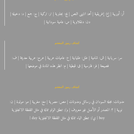
أر: أوربية | إغ: إغريقية | أهـ: انتهى النص | بج: بجاوية | تر: تركية | ج: جمع | د: دخيلة |
دن: دنقلاوية | س: عامية سودانية |
كشاف رموز المعجم
سر: سريانية | ش: شامية | طل: طليانية | ع: عاميات عربية | عرح: عربية حديثة | ف:
فصيحة | فر: فارسية | ق: قبطية | م: انظر هذه المادة في موضعها |
كشاف رموز المعجم
مدونات: مجلة السودان في رسائل ومدونات | مص: مصرية | مغ: مغربية | مو: مولدة | ن:
نوبية | ؟: المصدر أو الأصل غير معروف | و/: تنطق الواو ممالة في مثل اللفظة الانجليزية
boy | ي/: تنطق الياء ممالة في مثل اللفظة الانجليزية day |