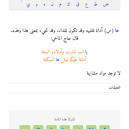
ص
ط
ع
ق
ك
م
ن
ه
و
ي
ها
ها
(س) أداة للتنبيه وقد تكون للنداء. وقد تجيء بمعنى هذا وهذه.
قال حاج الماحي:
يا
اب شارب وأولادو الستة
أمانة عليكم ليش
ها
السكتة
لا توجد مواد مشابهة
على
التعليقات
ها
مغلقة
شارك هذه المادة