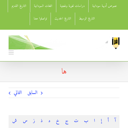
Ski
نصوص أدبية سودانية
دراسات لغوية ولهجية
اللغات السودانية
التاريخ القديم
t
conten
التاريخ الوسيط
التاريخ الحديث
تواصلوا معنا
ها
السابق
التالي
آ
أ
إ
ا
ب
ت
ج
خ
د
ذ
ز
س
ش