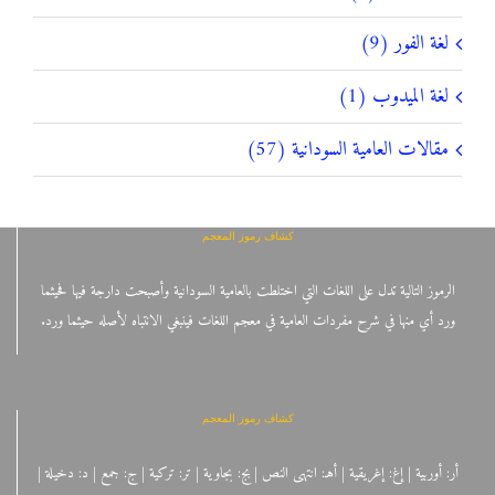
لغة الفور (9)
لغة الميدوب (1)
مقالات العامية السودانية (57)
كشاف رموز المعجم
الرموز التالية تدل على اللغات التي اختلطت بالعامية السودانية وأصبحت دارجة فيها فحيثما
ورد أي منها في شرح مفردات العامية في معجم اللغات فينبغي الانتباه لأصله حيثما ورد.
كشاف رموز المعجم
أر: أوربية | إغ: إغريقية | أهـ: انتهى النص | بج: بجاوية | تر: تركية | ج: جمع | د: دخيلة |