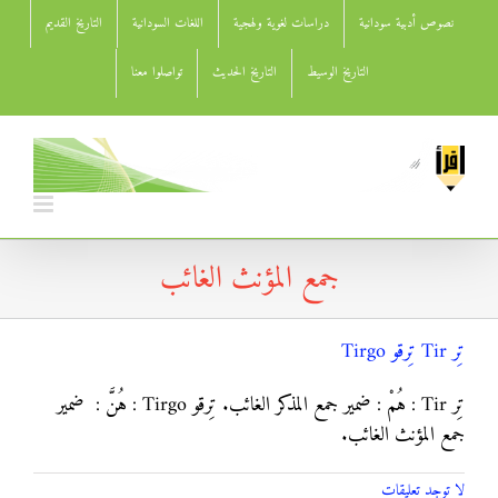
Ski
نصوص أدبية سودانية
دراسات لغوية ولهجية
اللغات السودانية
التاريخ القديم
t
conten
التاريخ الوسيط
التاريخ الحديث
تواصلوا معنا
جمع المؤنث الغائب
تِر Tir تِرقو Tirgo
تِر Tir : هُمْ : ضمير جمع المذكر الغائب. تِرقو Tirgo : هُنَّ : ضمير
جمع المؤنث الغائب.
لا توجد تعليقات