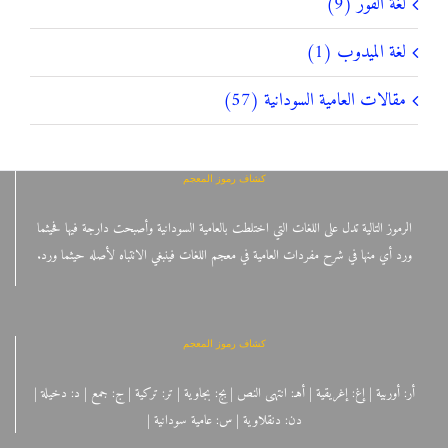
لغة الفور (9)
لغة الميدوب (1)
مقالات العامية السودانية (57)
كشاف رموز المعجم
الرموز التالية تدل على اللغات التي اختلطت بالعامية السودانية وأصبحت دارجة فيها فحيثما
ورد أي منها في شرح مفردات العامية في معجم اللغات فينبغي الانتباه لأصله حيثما ورد.
كشاف رموز المعجم
أر: أوربية | إغ: إغريقية | أهـ: انتهى النص | بج: بجاوية | تر: تركية | ج: جمع | د: دخيلة |
دن: دنقلاوية | س: عامية سودانية |