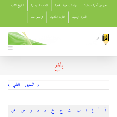
Ski
نصوص أدبية سودانية
دراسات لغوية ولهجية
اللغات السودانية
التاريخ القديم
t
conten
التاريخ الوسيط
التاريخ الحديث
تواصلوا معنا
يافع
السابق
التالي
آ
أ
إ
ا
ب
ت
ج
خ
د
ذ
ز
س
ش