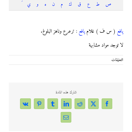
ص
ط
ع
ق
ك
م
ن
ه
و
ي
يافع
يافع
( س ف ) غلام
يافع
: ترعرع وناهز البلوغ.
لا توجد مواد مشابهة
على
التعليقات
يافع
مغلقة
شارك هذه المادة
Vk
Pinterest
Tumblr
LinkedIn
Reddit
Facebook
X
Email