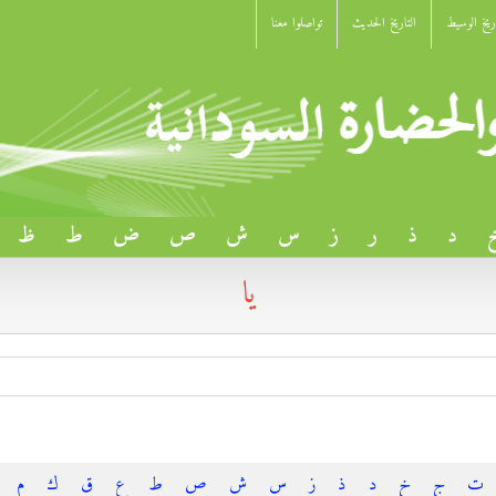
اريخ الوسيط
التاريخ الحديث
تواصلوا معنا
د
ذ
ر
ز
س
ش
ص
ض
ط
ظ
يا
ت
ج
خ
د
ذ
ز
س
ش
ص
ط
ع
ق
ك
م