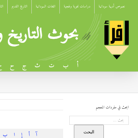
Ski
نصوص أدبية سودانية
دراسات لغوية ولهجية
اللغات السودانية
التاريخ القديم
الت
t
conten
أ
ب
ت
ث
ج
ح
خ
ابحث في مفردات المعجم
البحث
البحث
آ
أ
إ
ا
ب