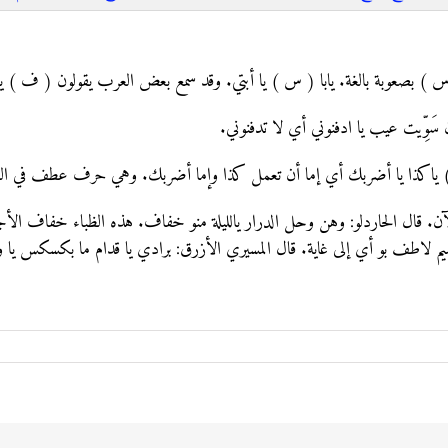
بصعوبة بالغة. يابا ( س ) يا أبتي. وقد سمع بعض العرب يقولون ( ف ) ياب ويا
ن سَوِّيت عيب يا ادفنوني أي لا تدفنوني.
) ياكذا يا أضربك أي إما أن تعمل كذا وإما أضربك. وهي حرف عطف في الفار
ن. قال الحاردلو: وهن وحل الدرار يالليلة منو خفاف. هذه الظباء خفاف الأجنة
نشيم لاطف بو أي إلى غاية. قال المسيري الأزرق: برادي يا قدام ما بكسكس يا و