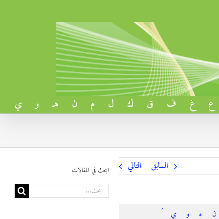
ع
غ
ف
ق
ك
ل
م
ن
هـ
و
ي
السابق
التالي
ابحث في المقالات
البحث
عن:
ن
ه
و
ي