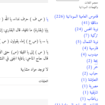
معجم اللغات
واللهجات السودانية
يا
قاموس العامية السودانية (226)
يا
( س ف ) حرف نداء. يا الله ( س ) 
دناقلة (41)
نوبة المحس (24)
يايا (بقارة) ما نافية. قال البقاري: إ
تركية (7)
يا .. يا (س ع ) إما. يقولون ( س 
نوبة الشمال (5)
فارسية (4)
يا ( س ) إلى يا الليلة (س) حتى الآ
ميدوب (4)
قال حاج الماحي: ياغاية الجنى في ال
بجة (2)
حَمَر (2)
لا توجد مواد مشابهة
حباب (2)
التعايشة (1)
على
التعليقات
مصرية (1)
يا
مغلقة
شايقية (1)
رباطاب (1)