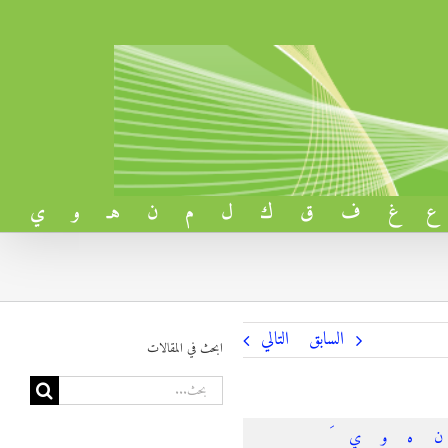
ع
غ
ف
ق
ك
ل
م
ن
هـ
و
ي
السابق
التالي
ابحث في المقالات
البحث
عن:
ن
ه
و
ي