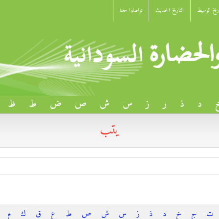
اريخ الوسيط
التاريخ الحديث
تواصلوا معنا
د
ذ
ر
ز
س
ش
ص
ض
ط
ظ
يتب
ت
ج
خ
د
ذ
ز
س
ش
ص
ط
ع
ق
ك
م