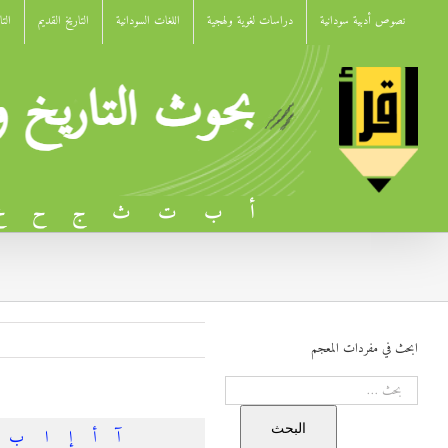
Ski
نصوص أدبية سودانية
دراسات لغوية ولهجية
اللغات السودانية
التاريخ القديم
الت
t
conten
أ
ب
ت
ث
ج
ح
خ
ابحث في مفردات المعجم
البحث
البحث
آ
أ
إ
ا
ب