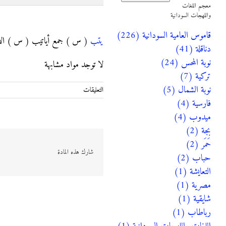
معجم اللغات
واللهجات السودانية
يتب
قاموس العامية السودانية (226)
يتب
( س ) جمع أياتيب ( س ) الأع
دناقلة (41)
نوبة المحس (24)
لا توجد مواد مشابهة
تركية (7)
نوبة الشمال (5)
على
التعليقات
يتب
فارسية (4)
مغلقة
ميدوب (4)
بجة (2)
حَمَر (2)
شارك هذه المادة
حباب (2)
التعايشة (1)
مصرية (1)
شايقية (1)
رباطاب (1)