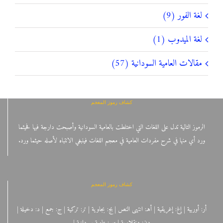
لغة الفور (9)
لغة الميدوب (1)
مقالات العامية السودانية (57)
كشاف رموز المعجم
الرموز التالية تدل على اللغات التي اختلطت بالعامية السودانية وأصبحت دارجة فيها فحيثما
ورد أي منها في شرح مفردات العامية في معجم اللغات فينبغي الانتباه لأصله حيثما ورد.
كشاف رموز المعجم
أر: أوربية | إغ: إغريقية | أهـ: انتهى النص | بج: بجاوية | تر: تركية | ج: جمع | د: دخيلة |
دن: دنقلاوية | س: عامية سودانية |