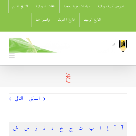
Ski
نصوص أدبية سودانية
دراسات لغوية ولهجية
اللغات السودانية
التاريخ القديم
t
conten
التاريخ الوسيط
التاريخ الحديث
تواصلوا معنا
يخ
السابق
التالي
آ
أ
إ
ا
ب
ت
ج
خ
د
ذ
ز
س
ش