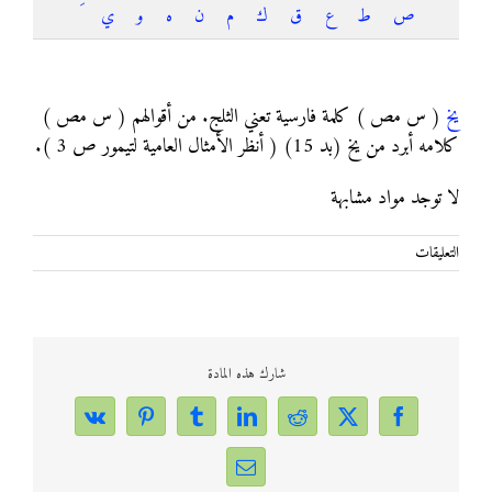
ص
ط
ع
ق
ك
م
ن
ه
و
ي
يخ
يخ
( س مص ) كلمة فارسية تعني الثلج. من أقوالهم ( س مص )
كلامه أبرد من يخ (بد 15) ( أنظر الأمثال العامية لتيمور ص 3 ).
لا توجد مواد مشابهة
على
التعليقات
يخ
مغلقة
شارك هذه المادة
Vk
Pinterest
Tumblr
LinkedIn
Reddit
Facebook
X
Email