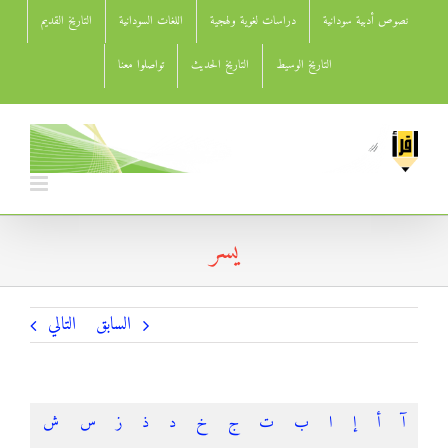
Ski
نصوص أدبية سودانية
دراسات لغوية ولهجية
اللغات السودانية
التاريخ القديم
t
conten
التاريخ الوسيط
التاريخ الحديث
تواصلوا معنا
يسر
السابق
التالي
آ
أ
إ
ا
ب
ت
ج
خ
د
ذ
ز
س
ش