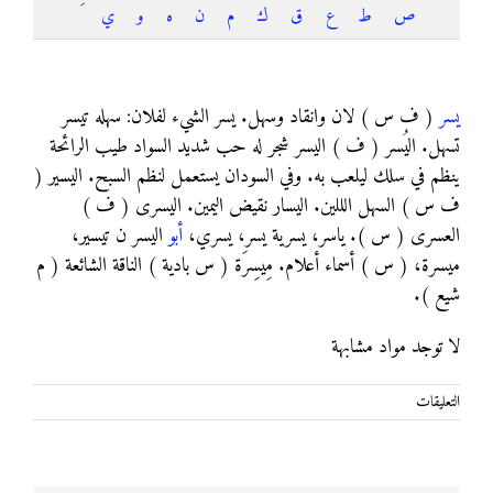
ص
ط
ع
ق
ك
م
ن
ه
و
ي
يسر
يسر
( ف س ) لان وانقاد وسهل. يسر الشيء لفلان: سهله تيسر
تسهل. اليُسر ( ف ) اليسر شجر له حب شديد السواد طيب الرائحة
ينظم في سلك ليلعب به. وفي السودان يستعمل لنظم السبح. اليسير (
ف س ) السهل الللين. اليسار نقيض اليمين. اليسرى ( ف )
العسرى ( س ). ياسر، يسرية يسر، يسري،
أبو
اليسر ن تيسير،
ميسرة، ( س ) أسماء أعلام. مِيسِرَة ( س بادية ) الناقة الشائعة ( م
شيع ).
لا توجد مواد مشابهة
على
التعليقات
يسر
مغلقة