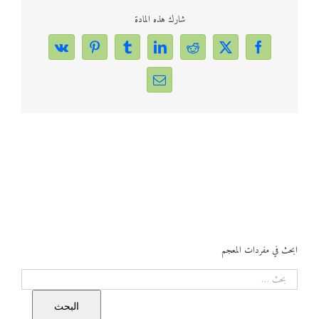
شارك هذه المادة
Vk
Pinterest
Tumblr
LinkedIn
Reddit
Facebook
X
Email
ابحث في مفردات المعجم
البحث
البحث