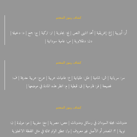
كشاف رموز المعجم
أر: أوربية | إغ: إغريقية | أهـ: انتهى النص | بج: بجاوية | تر: تركية | ج: جمع | د: دخيلة |
دن: دنقلاوية | س: عامية سودانية |
كشاف رموز المعجم
سر: سريانية | ش: شامية | طل: طليانية | ع: عاميات عربية | عرح: عربية حديثة | ف:
فصيحة | فر: فارسية | ق: قبطية | م: انظر هذه المادة في موضعها |
كشاف رموز المعجم
مدونات: مجلة السودان في رسائل ومدونات | مص: مصرية | مغ: مغربية | مو: مولدة | ن:
نوبية | ؟: المصدر أو الأصل غير معروف | و/: تنطق الواو ممالة في مثل اللفظة الانجليزية