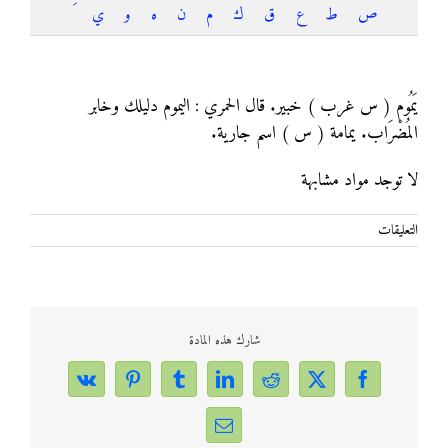
ص
ط
ع
ق
ك
م
ن
ه
و
ي
يموم
يَمُوم ( س غرب ) خبير. قال الحمري : اليموم دليلك وخابر
المُضْرَاب. يمامة ( س ) اسم جارية.
لا توجد مواد مشابهة
على
التعليقات
يموم
مغلقة
شارك هذه المادة
Vk
Pinterest
Tumblr
LinkedIn
Reddit
Facebook
X
Email