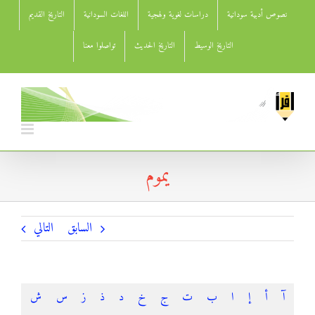
Ski
نصوص أدبية سودانية
دراسات لغوية ولهجية
اللغات السودانية
التاريخ القديم
t
conten
التاريخ الوسيط
التاريخ الحديث
تواصلوا معنا
يموم
السابق
التالي
آ
أ
إ
ا
ب
ت
ج
خ
د
ذ
ز
س
ش