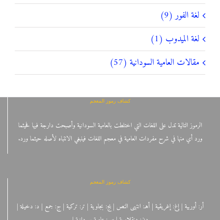
لغة الفور (9)
لغة الميدوب (1)
مقالات العامية السودانية (57)
كشاف رموز المعجم
الرموز التالية تدل على اللغات التي اختلطت بالعامية السودانية وأصبحت دارجة فيها فحيثما
ورد أي منها في شرح مفردات العامية في معجم اللغات فينبغي الانتباه لأصله حيثما ورد.
كشاف رموز المعجم
أر: أوربية | إغ: إغريقية | أهـ: انتهى النص | بج: بجاوية | تر: تركية | ج: جمع | د: دخيلة |
دن: دنقلاوية | س: عامية سودانية |