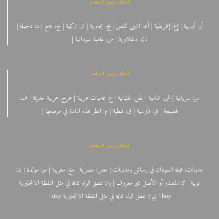
كشاف رموز المعجم
أر: أوربية | إغ: إغريقية | أهـ: انتهى النص | بج: بجاوية | تر: تركية | ج: جمع | د: دخيلة |
دن: دنقلاوية | س: عامية سودانية |
كشاف رموز المعجم
سر: سريانية | ش: شامية | طل: طليانية | ع: عاميات عربية | عرح: عربية حديثة | ف:
فصيحة | فر: فارسية | ق: قبطية | م: انظر هذه المادة في موضعها |
كشاف رموز المعجم
مدونات: مجلة السودان في رسائل ومدونات | مص: مصرية | مغ: مغربية | مو: مولدة | ن:
نوبية | ؟: المصدر أو الأصل غير معروف | و/: تنطق الواو ممالة في مثل اللفظة الانجليزية
boy | ي/: تنطق الياء ممالة في مثل اللفظة الانجليزية day |