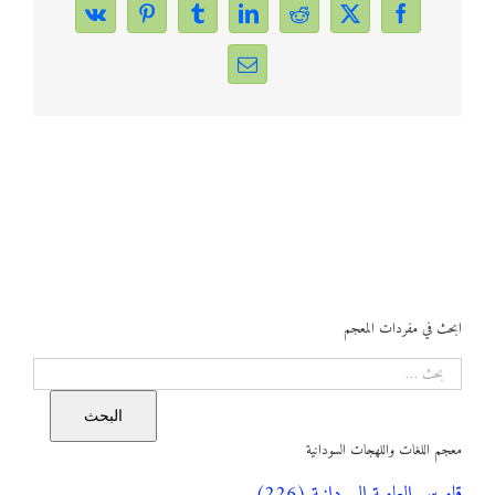
Vk
Pinterest
Tumblr
LinkedIn
Reddit
Facebook
X
Email
ابحث في مفردات المعجم
البحث
البحث
معجم اللغات واللهجات السودانية
قاموس العامية السودانية (226)