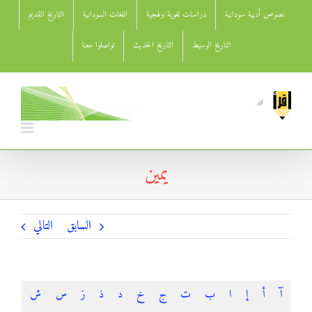
Ski
نصوص أدبية سودانية
دراسات لغوية ولهجية
اللغات السودانية
التاريخ القديم
t
conten
التاريخ الوسيط
التاريخ الحديث
تواصلوا معنا
يمين
السابق
التالي
آ
أ
إ
ا
ب
ت
ج
خ
د
ذ
ز
س
ش