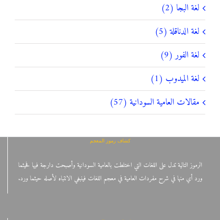
لغة البجا (2)
لغة الدناقلة (5)
لغة الفور (9)
لغة الميدوب (1)
مقالات العامية السودانية (57)
كشاف رموز المعجم
الرموز التالية تدل على اللغات التي اختلطت بالعامية السودانية وأصبحت دارجة فيها فحيثما
ورد أي منها في شرح مفردات العامية في معجم اللغات فينبغي الانتباه لأصله حيثما ورد.