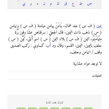
ص
ط
ع
ق
ك
م
ن
ه
و
ي
يمين
يمين
( ف س ) ضد شمال. يَامَنَ ييامن ميامنة ( ف س ) وتيامن
( س ) ذهب ذات اليمين. قال الجعلي : سرقناهن عِشَا وقوز بُرَّة
مِتْيَامْنِنُّو. اليمن ( ف س ) بلاد اليمن ( س ) اسم أنثى. تَيَمَّن ( س )
حلف باليمين. اليمين: القسم. وقال ود
أب
كساوي : ركب الصديق
وقف / اتيامن وحلف.
لا توجد مواد مشابهة
على
التعليقات
يمين
مغلقة
شارك هذه المادة