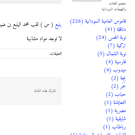
معجم اللغات
واللهجات السودانية
ينبع
قاموس العامية السودانية (226)
ينبع
( س ) لقب محمد الينبع بن ضيا
دناقلة (41)
نوبة المحس (24)
لا توجد مواد مشابهة
تركية (7)
نوبة الشمال (5)
على
التعليقات
ينبع
فارسية (4)
مغلقة
ميدوب (4)
بجة (2)
حَمَر (2)
شارك هذه المادة
حباب (2)
التعايشة (1)
مصرية (1)
شايقية (1)
رباطاب (1)