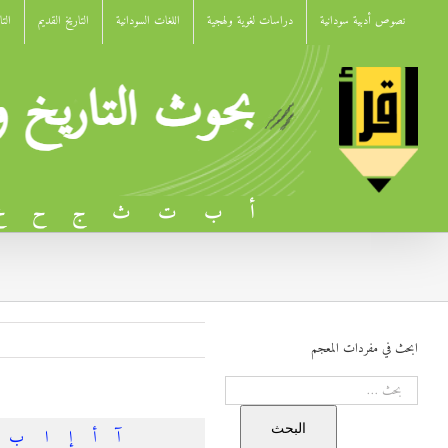
Ski
نصوص أدبية سودانية
دراسات لغوية ولهجية
اللغات السودانية
التاريخ القديم
الت
t
conten
أ
ب
ت
ث
ج
ح
خ
ابحث في مفردات المعجم
البحث
البحث
آ
أ
إ
ا
ب