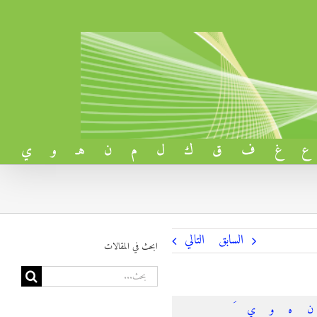
ع
غ
ف
ق
ك
ل
م
ن
هـ
و
ي
السابق
التالي
ابحث في المقالات
البحث
عن:
ن
ه
و
ي