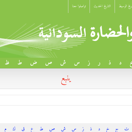
اريخ الوسيط
التاريخ الحديث
تواصلوا معنا
د
ذ
ر
ز
س
ش
ص
ض
ط
ظ
ينبع
ت
ج
خ
د
ذ
ز
س
ش
ص
ط
ع
ق
ك
م