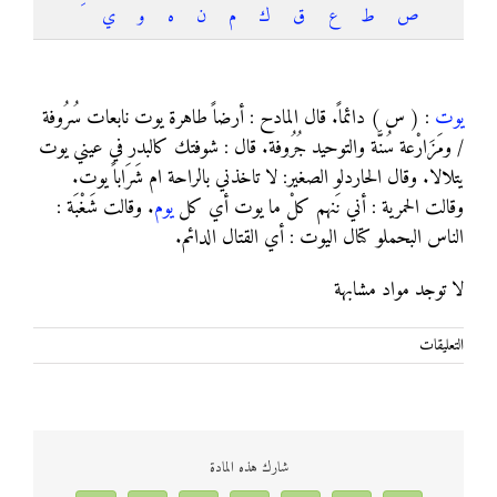
ص
ط
ع
ق
ك
م
ن
ه
و
ي
يوت
يوت
: ( س ) دائماً. قال المادح : أرضاً طاهرة يوت نابعات سُرُوفة
/ ومَزَارْعة سُنَّة والتوحيد جُرُوفة. قال : شوفتك كالبدر في عيني يوت
يتلالا. وقال الحاردلو الصغير: لا تاخذني بالراحة ام شَرَاباً يوت.
وقالت الحمرية : أني نَنهم كلْ ما يوت أي كل
يوم
. وقالت شَغْبَة :
الناس البحملو كتال اليوت : أي القتال الدائم.
لا توجد مواد مشابهة
على
التعليقات
يوت
مغلقة
شارك هذه المادة