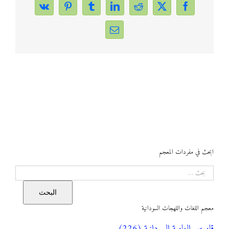
Vk
Pinterest
Tumblr
LinkedIn
Reddit
Facebook
X
Email
ابحث في مفردات المعجم
البحث
البحث
معجم اللغات واللهجات السودانية
قاموس العامية السودانية (226)