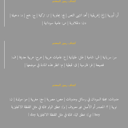
كشاف رموز المعجم
أر: أوربية | إغ: إغريقية | أهـ: انتهى النص | بج: بجاوية | تر: تركية | ج: جمع | د: دخيلة |
دن: دنقلاوية | س: عامية سودانية |
كشاف رموز المعجم
سر: سريانية | ش: شامية | طل: طليانية | ع: عاميات عربية | عرح: عربية حديثة | ف:
فصيحة | فر: فارسية | ق: قبطية | م: انظر هذه المادة في موضعها |
كشاف رموز المعجم
مدونات: مجلة السودان في رسائل ومدونات | مص: مصرية | مغ: مغربية | مو: مولدة | ن:
نوبية | ؟: المصدر أو الأصل غير معروف | و/: تنطق الواو ممالة في مثل اللفظة الانجليزية
boy | ي/: تنطق الياء ممالة في مثل اللفظة الانجليزية day |