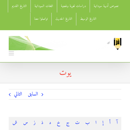
Ski
نصوص أدبية سودانية
دراسات لغوية ولهجية
اللغات السودانية
التاريخ القديم
t
conten
التاريخ الوسيط
التاريخ الحديث
تواصلوا معنا
يوت
السابق
التالي
آ
أ
إ
ا
ب
ت
ج
خ
د
ذ
ز
س
ش