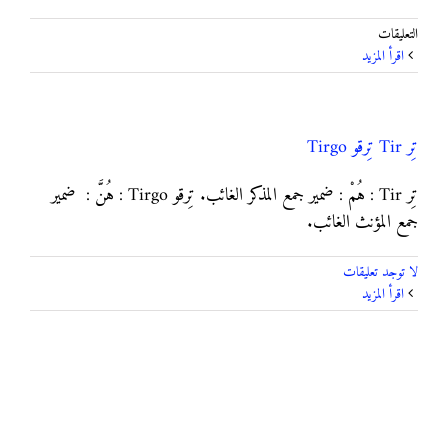
على
التعليقات
تُكل
‫اقرأ المزيد
مغلقة
تِر Tir تِرقو Tirgo
تِر Tir : هُمْ : ضمير جمع المذكر الغائب. تِرقو Tirgo : هُنَّ : ضمير
جمع المؤنث الغائب.
لا توجد تعليقات
‫اقرأ المزيد