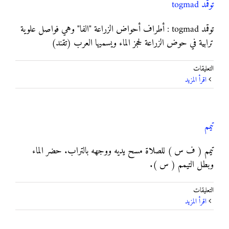
توقمد togmad
توقمد togmad : أطراف أحواض الزراعة "الفا" وهي فواصل علوية
ترابية في حوض الزراعة لحجز الماء ويسميها العرب (تقند)
على
التعليقات
توقمد
‫اقرأ المزيد
togmad
مغلقة
تيمم
تيمم ( ف س ) للصلاة مسح يديه ووجهه بالتراب. حضر الماء
وبطل التيمم ( س ).
على
التعليقات
تيمم
‫اقرأ المزيد
مغلقة