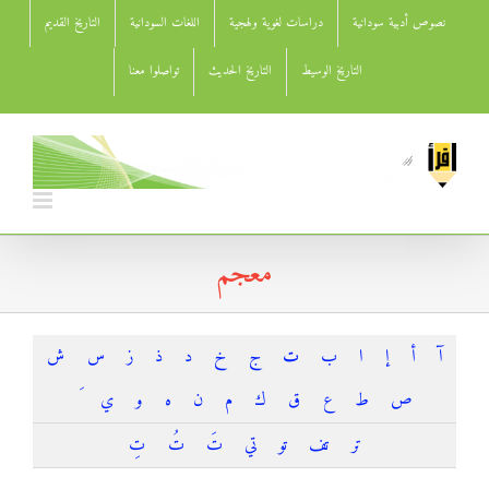
Ski
نصوص أدبية سودانية
دراسات لغوية ولهجية
اللغات السودانية
التاريخ القديم
t
conten
التاريخ الوسيط
التاريخ الحديث
تواصلوا معنا
معجم
آ
أ
إ
ا
ب
ت
ج
خ
د
ذ
ز
س
ش
ص
ط
ع
ق
ك
م
ن
ه
و
ي
تر
تف
تو
تي
تَ
تُ
تِ