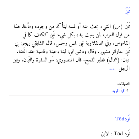
تَبَنَ
تَبَن (س) الشيء بحث عنه أو لمسه ليتأكد من وجوده ومأخذ هذا
من قول العرب لمن يعبث بيده بكل شيء: تَبِن ككتف كما في
القاموس. وفي الدنقلاوية تبى لمس وجس. قال الشايقي يهجو: بي
تَبِن جاراتو مشهور. وقال ودشوراني: لينة وعينة وقاسية عند التَبنة.
تبان: (شمال) فطير القمح. قال المنصوري: سَو السفرة والتَبان. وتبن
الرجل
[...]
على
التعليقات
تَبَنَ
‫اقرأ المزيد
مغلقة
تَود‎ Tōd
تَود Tōd : الابن