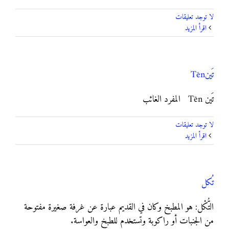
لا توجد تعليقات
‫اقرأ المزيد
تَين‎ Tēn
تَين ‎ Tēn المفرد الغائب
لا توجد تعليقات
‫اقرأ المزيد
تُكل
التُّكْل: هو المطبخ وكان في القديم عبارة عن غرفة صغيرة مفتوحة
من الجنبات أو راكوبة وتستخدم للطبخ والعواسة.