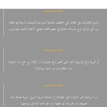
كشاف رموز المعجم
الرموز التالية تدل على اللغات التي اختلطت بالعامية السودانية وأصبحت دارجة فيها فحيثما
ورد أي منها في شرح مفردات العامية في معجم اللغات فينبغي الانتباه لأصله حيثما ورد.
كشاف رموز المعجم
أر: أوربية | إغ: إغريقية | أهـ: انتهى النص | بج: بجاوية | تر: تركية | ج: جمع | د: دخيلة |
دن: دنقلاوية | س: عامية سودانية |
كشاف رموز المعجم
سر: سريانية | ش: شامية | طل: طليانية | ع: عاميات عربية | عرح: عربية حديثة | ف:
فصيحة | فر: فارسية | ق: قبطية | م: انظر هذه المادة في موضعها |