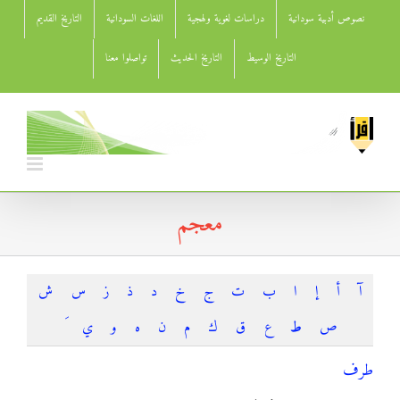
Ski
نصوص أدبية سودانية
دراسات لغوية ولهجية
اللغات السودانية
التاريخ القديم
t
conten
التاريخ الوسيط
التاريخ الحديث
تواصلوا معنا
معجم
آ
أ
إ
ا
ب
ت
ج
خ
د
ذ
ز
س
ش
ص
ط
ع
ق
ك
م
ن
ه
و
ي
طرف