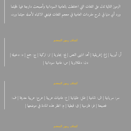
الرموز التالية تدل على اللغات التي اختلطت بالعامية السودانية وأصبحت دارجة فيها فحيثما
ورد أي منها في شرح مفردات العامية في معجم اللغات فينبغي الانتباه لأصله حيثما ورد.
كشاف رموز المعجم
أر: أوربية | إغ: إغريقية | أهـ: انتهى النص | بج: بجاوية | تر: تركية | ج: جمع | د: دخيلة |
دن: دنقلاوية | س: عامية سودانية |
كشاف رموز المعجم
سر: سريانية | ش: شامية | طل: طليانية | ع: عاميات عربية | عرح: عربية حديثة | ف:
فصيحة | فر: فارسية | ق: قبطية | م: انظر هذه المادة في موضعها |
كشاف رموز المعجم