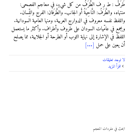
طَرَفْ : ط ر ف الطَّرَفُ من كل شيءٍ، في معاجم الفصحى:
منتهاه، والطَّرَفُ: النَّاحِيَةُ أَو الجانب. والطَّرَفان: الفرج واللِّسان.
واللفظ نفسه معروف في الدوارج العربية، ومنها العامية السودانية.
ويجمع في عامّيات السودان على طروف وأطراف. وأكثر ما يستعمل
اللفظ في الإشارة إلى نهاية الثوب أو الطرحة أو الجلابية، مما يصلح
أن يعين على حمل
[...]
لا توجد تعليقات
‫اقرأ المزيد
ابحث في مفردات المعجم