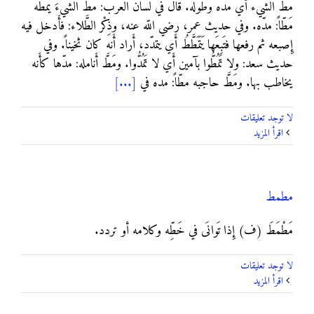
مَطَّ الشيء أي مده وطوله. قال في لسان العرب: مَطَّ الشيءَ يَمُطُّه
مَطّاً: مدّه. وفي حديث عمر، رضي اللّه عنه، وذِكْر الطَّلاء: فأَدخل فيه
إِصبعه ثم رفعها فتَبِعَها يَتَمَطَّطُ أَي يتمدّد، أَراد أَنه كان ثخيناً. وفي
حديث سعد: ولا تَمُطُّوا بآمين أَي لا تَمُدُّوا. ومَطَّ أَنامله: مدّها كأَنه
يخاطب بها. ومَطَّ حاجبه مطّاً: مده في
[...]
لا توجد تعليقات
‫اقرأ المزيد
مطمط
مَطْمَطَ (ف) إِذا تَوانَى في خَطِّه وكلامه أو تردد.
لا توجد تعليقات
‫اقرأ المزيد