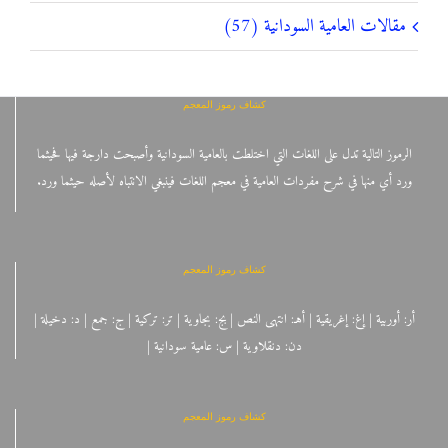
مقالات العامية السودانية (57)
كشاف رموز المعجم
الرموز التالية تدل على اللغات التي اختلطت بالعامية السودانية وأصبحت دارجة فيها فحيثما
ورد أي منها في شرح مفردات العامية في معجم اللغات فينبغي الانتباه لأصله حيثما ورد.
كشاف رموز المعجم
أر: أوربية | إغ: إغريقية | أهـ: انتهى النص | بج: بجاوية | تر: تركية | ج: جمع | د: دخيلة |
دن: دنقلاوية | س: عامية سودانية |
كشاف رموز المعجم