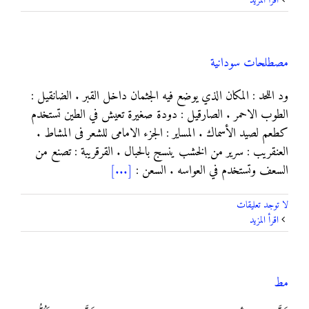
‫اقرأ المزيد
تركية
مغلقة
مصطلحات سودانية
ود اللحد : المكان الذي يوضع فيه الجثمان داخل القبر . الضانقيل :
الطوب الاحمر . الصارقيل : دودة صغيرة تعيش في الطين تستخدم
كطعم لصيد الأسماك . المساير : الجزء الامامى للشعر فى المشاط .
العنقريب : سرير من الخشب ينسج بالحبال . القرقريبة : تصنع من
السعف وتستخدم في العواسه . السعن :
[...]
لا توجد تعليقات
‫اقرأ المزيد
مط