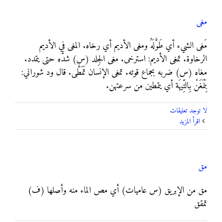
مغى
مَغى الشيء أي طَوَّلَهُ ومغى الأديم أي رخاه. المغى في الأديم
الرخاوة. تمغى الأديم: استرخى. مغى الجِلد (س) شدَّه حتى يتمدد.
مغاه (س) ضربه بجماع قوته. تمغى الإنسان تَمَطَّى. قال ود شوراني:
بِنْمَغَنْ بِالتِّيهَة أي يتمطين من سرعتهن.
لا توجد تعليقات
‫اقرأ المزيد
مق
مق من الإبريق (س عاميات) أي مص الماء منه وأصلها (ف)
تمقق