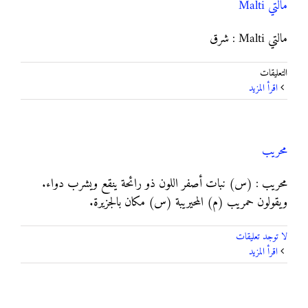
مالتي Malti
مالتي Malti : شرق
على
التعليقات
مالتي
‫اقرأ المزيد
Malti
مغلقة
محريب
محريب : (س) نبات أصفر اللون ذو رائحة ينقع ويشرب دواء.
ويقولون حمريب (م) المحيريبة (س) مكان بالجزيرة.
لا توجد تعليقات
‫اقرأ المزيد