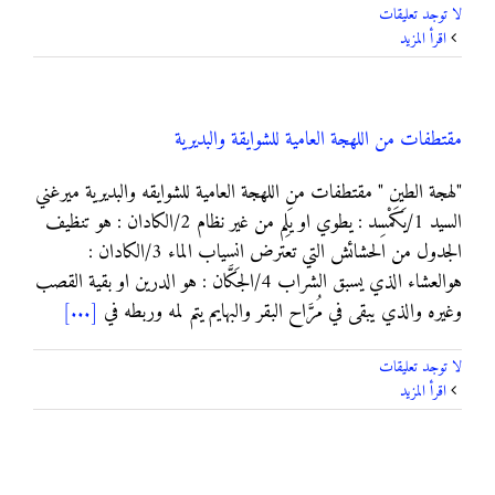
لا توجد تعليقات
‫اقرأ المزيد
مقتطفات من اللهجة العامية للشوايقة والبديرية
"لهجة الطين " مقتطفات من اللهجة العامية للشوايقه والبديرية ميرغني
السيد 1/يَكَمْسِد : يطوي او يَلِم من غير نظام 2/الكادان : هو تنظيف
الجدول من الحشائش التي تعترض انسياب الماء 3/الكادان :
هوالعشاء الذي يسبق الشراب 4/الجَكَّان : هو الدرين او بقية القصب
وغيره والذي يبقى في مُرَّاح البقر والبهايم يتم لمه وربطه في
[...]
لا توجد تعليقات
‫اقرأ المزيد