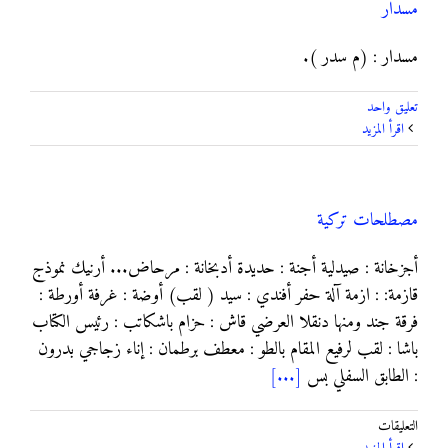
مسدار
مسدار : (م سدر ).
تعليق واحد
‫اقرأ المزيد
مصطلحات تركية
أجزخانة : صيدلية أجنة : حديدة أدبخانة : مرحاض... أرنيك نموذج
قازمة: : ازمة آلة حفر أفندي : سيد ( لقب) أوضة : غرفة أورطة :
فرقة جند ومنها دنقلا العرضي قاش : حزام باشكاتب : رئيس الكتاب
باشا : لقب لرفيع المقام بالطو : معطف برطمان : إناء زجاجي بدرون
: الطابق السفلي بس
[...]
على
التعليقات
مصطلحات