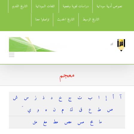
Ski
نصوص أدبية سودانية
دراسات لغوية ولهجية
اللغات السودانية
التاريخ القديم
t
conten
التاريخ الوسيط
التاريخ الحديث
تواصلوا معنا
معجم
آ
أ
إ
ا
ب
ت
ج
خ
د
ذ
ز
س
ش
ص
ط
ع
ق
ك
م
ن
ه
و
ي
ما
مح
مس
مص
مط
مغ
مق