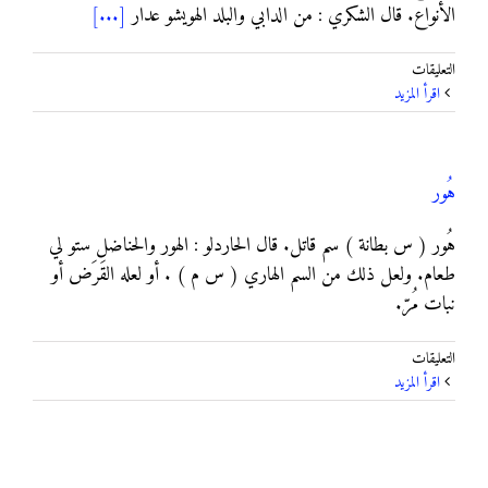
الأنواع. قال الشكري : من الدابي والبلد الهويشو عدار
[...]
على
التعليقات
هَوَش
‫اقرأ المزيد
مغلقة
هُور
هُور ( س بطانة ) سم قاتل. قال الحاردلو : الهور والحناضل ستو لي
طعام. ولعل ذلك من السم الهاري ( س م ) . أو لعله القَرَض أو
نبات مُرّ.
على
التعليقات
هُور
‫اقرأ المزيد
مغلقة