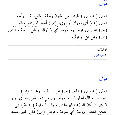
هَوَس
هوس ( ف س ) طرف من الجنون وخفة العقل. يقال برأسه
هوس (ف) أي دوران أو دوي. (س) أيضاً الازعاج . نقول
(س) هو راس هوس وما تَهْوِسْنا أي لا تزعجنا وبَطِّلْ الهَوْسَة . هُوْس
(س) وعل من الوعول.
على
التعليقات
هَوَس
‫اقرأ المزيد
مغلقة
هَوَش
هوش ( ف س ) هاش (س) عراه الطرب وتحرك (ف)
اضطرب . قال الحاردلو : ما بهوّش وتر من غير ضراريبو أي الوتر
لا يثير إن كان العازف غير مقتدر . وقال أبودقينة ( بطانة ) على
التجدع الهايش برُوجة أي بسرعة . هويش (س) قَش كثير متعدد