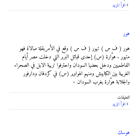
هودنا
‫اقرأ المزيد
مغلقة
هور
هور ( ف س ) تهور ( ف س ) وقع في الأمربقلة مبالاة فهو
متهور . هوَّارة (س) إحدى قبائل البربر التي دخلت مصر أيام
الفاطميين ودخل بعضها السودان واحترفوا تربية الابل في الصحراء
الغربية بين الكبابيش ومنهم الهواوير (س) في كردفان ودارفور
والجلابة هوَّارة بغرب السودان ٠
على
التعليقات
هور
‫اقرأ المزيد
مغلقة
هوسك