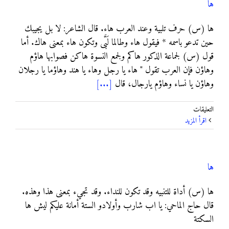
ها
ها (س) حرف تلبية وعند العرب هاء. قال الشاعر: لا بل يجيبك
حين تدعو باسمه * فيقول هاء وطالما لَبَّى وتكون هاء بمعنى هاك. أما
قول (س) لجماعة الذكور هاكم ولجمع النسوة هاكن فصوابها هاؤم
وهاؤن فإن العرب تقول " هاء يا رجل وهاء يا هند وهاؤما يا رجلان
وهاؤن يا نساء وهاؤم يارجال، قال
[...]
على
التعليقات
ها
‫اقرأ المزيد
مغلقة
ها
ها (س) أداة للتنبيه وقد تكون للنداء. وقد تجيء بمعنى هذا وهذه.
قال حاج الماحي: يا اب شارب وأولادو الستة أمانة عليكم ليش ها
السكتة