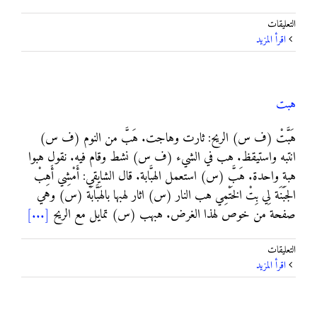
على
التعليقات
هاوده
‫اقرأ المزيد
مغلقة
هبت
هَبَّتْ (ف س) الريح: ثارت وهاجت. هَبَّ من النوم (ف س)
انتبه واستيقظ. هب في الشيء (ف س) نشط وقام فيه. نقول هبوا
هبة واحدة. هَبَّ (س) استعمل الهبَّابة. قال الشايقي: أَمْشِي أَهِبْ
الجَبَنَة لِي بِتْ الخَتْمِي هب النار (س) اثار لهبها بالهَبَّابَة (س) وهي
صفحة من خوص لهذا الغرض. هبهب (س) تمايل مع الريح
[...]
على
التعليقات
هبت
‫اقرأ المزيد
مغلقة