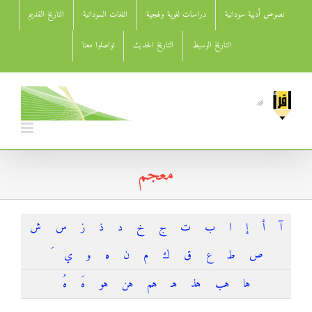
Ski
نصوص أدبية سودانية
دراسات لغوية ولهجية
اللغات السودانية
التاريخ القديم
t
conten
التاريخ الوسيط
التاريخ الحديث
تواصلوا معنا
معجم
آ
أ
إ
ا
ب
ت
ج
خ
د
ذ
ز
س
ش
ص
ط
ع
ق
ك
م
ن
ه
و
ي
ها
هب
هذ
هـ
هم
هن
هو
هَ
هُ