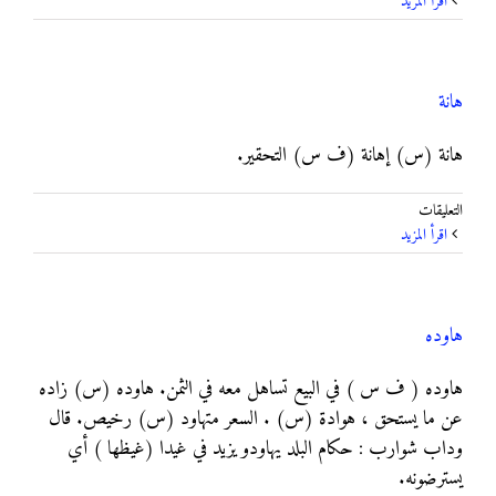
‫اقرأ المزيد
مغلقة
هانة
هانة (س) إهانة (ف س) التحقير.
على
التعليقات
هانة
‫اقرأ المزيد
مغلقة
هاوده
هاوده ( ف س ) في البيع تساهل معه في الثمن. هاوده (س) زاده
عن ما يستحق ، هوادة (س) . السعر متهاود (س) رخيص. قال
وداب شوارب : حكام البلد يهاودو يزيد في غيدا (غيظها ) أي
يسترضونه.