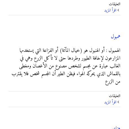
على
التعليقات
هـ
‫اقرأ المزيد
حرف
الهاء
مغلقة
همبول
الهمبول : أو الهنبول هو (خيال المآتة) أو الفزاعة التي يستخدمها
المزارعون لإخافة الطيور وطردها حتى لا تأكل الزرع وهي في
الغالب عبارة عن مجسم لشخص مصنوع من الأغصان ومغطى
بالقماش الذي يحركه الهواء فيظن الطير أن المجسم شخص فلا يقترب
من الزرع
على
التعليقات
همبول
‫اقرأ المزيد
مغلقة
هناي