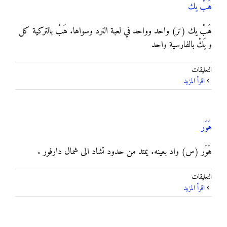
هَبْ يك
هَبْ يك (تر) واحد وواحد في لعبة النرد وسواها. هَبْ بالتركية كل
و يَكْ بالفارسية واحد
على
التعليقات
هَبْ
‫اقرأ المزيد
يك
مغلقة
هَوَر
هَوَر (س) واد بعينه. يمتد من حدود تشاد الى شمال دارفور .
على
التعليقات
هَوَر
‫اقرأ المزيد
مغلقة