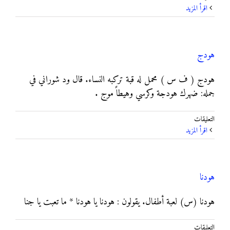
هنبول
‫اقرأ المزيد
مغلقة
هودج
هودج ( ف س ) محمل له قبة تركبه النساء. قال ود شوراني في
جمله: ضهرك هودجة وكرسي وهيطاً موج .
على
التعليقات
هودج
‫اقرأ المزيد
مغلقة
هودنا
هودنا (س) لعبة أطفال. يقولون : هودنا يا هودنا * ما تعبت يا جنا
على
التعليقات