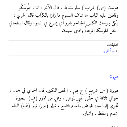
هوسك (س) غرب ) ساربنشاط . قال الآخر : انت الهُوسَكُو
وقافلين عليه الباب ما شاف السموم ما زازا بالكرَّاب قال الحمري :
ليكي بهوسك الكلس الجناحو بفرو أي يسرع في السير. وقال البطحاني
: عجل الهوسكة المرعاهُ وادي سليمة.
على
التعليقات
هوسك
‫اقرأ المزيد
مغلقة
هويرة
هويرة ( س غرب ) ج هِور ، الحفير الكبير. قال الحمري في جمال :
حوالي تلاتة في حُقَن الهَوِر لمُّوهن . وهي من الهور (ف) البحيرة
تجري إليها مياه غياض وآجام فتتسع . تهاير (س) تهيَّر (ف) البناء
انهدم وسقط . وانهار.