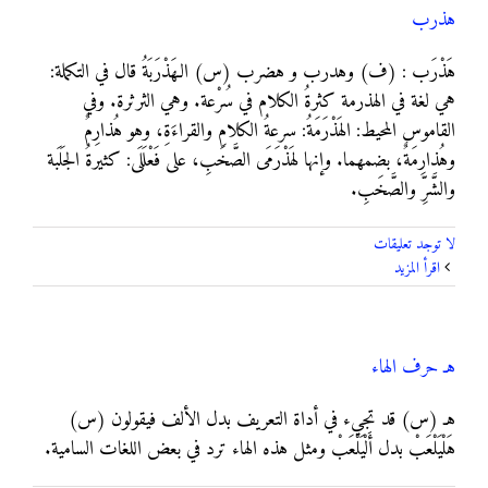
هذرب
هَذْرَب : (ف) وهدرب و هضرب (س) الـهَذْرَبَةُ قال في التكملة:
هي لغة في الهذرمة كثرةُ الكلام في سُرْعة. وهي الثرثرة. وفي
القاموس المحيط: الهَذْرَمَةُ: سرعةُ الكلامِ والقراءَةِ، وهو هُذارِمٌ
وهُذارِمَةٌ، بضمهما. وإنها لهَذْرَمَى الصَّخَبِ، على فَعْلَلَى: كثيرةُ الجَلَبة
والشَّرِّ والصَّخَبِ.
لا توجد تعليقات
‫اقرأ المزيد
هـ حرف الهاء
هـ (س) قد تجيء في أداة التعريف بدل الألف فيقولون (س)
هَلْيَلْعَبْ بدل أَلْيَلْعَبْ ومثل هذه الهاء ترد في بعض اللغات السامية.