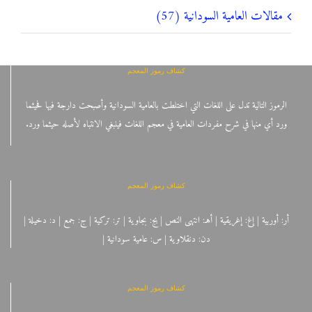
مقالات العامية السودانية (57)
كشاف رموز المعجم
الرموز التالية تدل على اللغات التي اختلطت بالعامية السودانية وأصبحت دارجة فيها فحيثما
ورد أي منها في شرح مفردات العامية في معجم اللغات فينبغي الانتباه لأصله حيثما ورد.
كشاف رموز المعجم
أر: أوربية | إغ: إغريقية | أهـ: انتهى النص | بج: بجاوية | تر: تركية | ج: جمع | د: دخيلة |
دن: دنقلاوية | س: عامية سودانية |
كشاف رموز المعجم