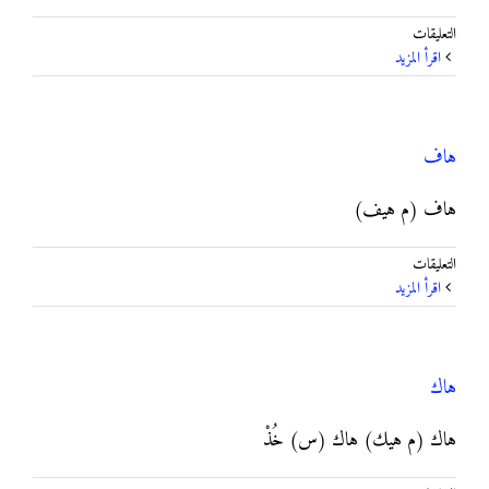
على
التعليقات
ها
‫اقرأ المزيد
مغلقة
هاف
هاف (م هيف)
على
التعليقات
هاف
‫اقرأ المزيد
مغلقة
هاك
هاك (م هيك) هاك (س) خُذْ