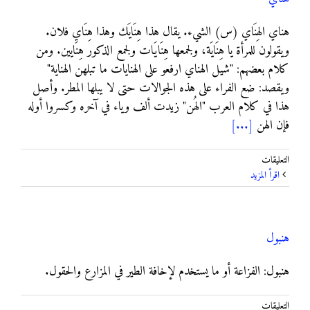
هناي الهِنَاي (س) الشيء. يقال هذا هِنَايَك وهذا هِنَاي فلان.
ويقولون للمرأة يا هِنَايَة، ولجمعها هِنَايَات ولجمع الذكور هِنَايين. ومن
كلام بعضهم: "شيل الهناي ارفعو على الهنايات ما تبلهن الهناية"
ويقصد: ضع الفراء على هذه الجوالات حتى لا يبلها المطر. وأصل
هذا في كلام العرب "الهُن" زيدت ألف وياء في آخره وكسروا أوله
فإن الهن
[...]
على
التعليقات
هناي
‫اقرأ المزيد
مغلقة
هنبول
هنبول: الفزاعة أو ما يستخدم لإخافة الطير في المزارع والحقول.
على
التعليقات