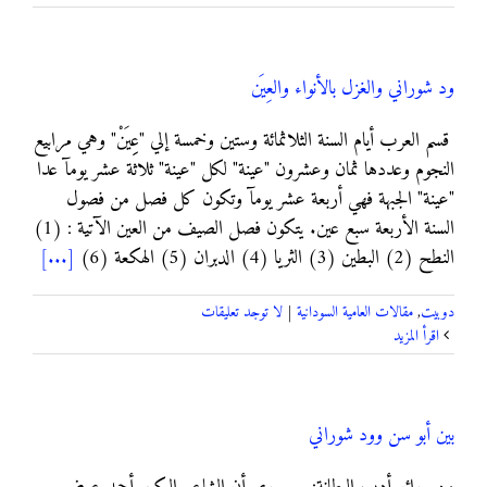
ود شوراني والغزل بالأنواء والعِيَن
قسم العرب أيام السنة الثلاثمائة وستين وخمسة إلي "عِِيَنْ" وهي مرابيع
النجوم وعددها ثمان وعشرون "عينة" لكل "عينة" ثلاثة عشر يومآ عدا
"عينة" الجبهة فهي أربعة عشر يومآ وتكون كل فصل من فصول
السنة الأربعة سبع عين. يتكون فصل الصيف من العين الآتية : (1)
النطح (2) البطين (3) الثريا (4) الدبران (5) الهكعة (6)
[...]
دوبيت
,
مقالات العامية السودانية
|
لا توجد تعليقات
‫اقرأ المزيد
بين أبو سن وود شوراني