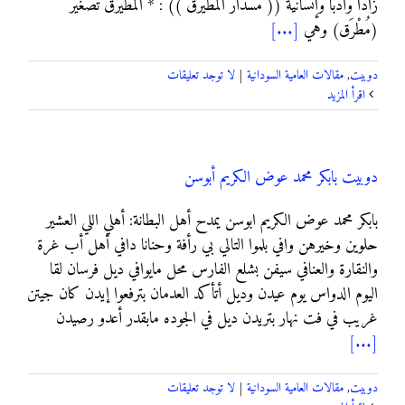
زاداً وأدباً وإنسانية (( مسدار المطيرق )) : * المطيرق تصغير
(مُطْرَق) وهي
[...]
دوبيت
,
مقالات العامية السودانية
|
لا توجد تعليقات
‫اقرأ المزيد
دوبيت بابكر محمد عوض الكريم أبوسن
بابكر محمد عوض الكريم ابوسن يمدح أهل البطانة: أهلي اللي العشير
حلوين وخيرهن وافي بلموا التالي بي رأفة وحنانا دافي أهل أب غرة
والنقارة والعنافي سيفن بشلع الفارس محل مايوافي ديل فرسان لقا
اليوم الدواس يوم عيدن وديل أتأكد العدمان بترفعوا إيدن كان جيتن
غريب في فت نهار بتريدن ديل في الجوده مابقدر أعدو رصيدن
[...]
دوبيت
,
مقالات العامية السودانية
|
لا توجد تعليقات