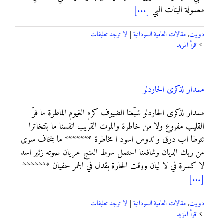
معسولة البنات البي
[...]
دوبيت
,
مقالات العامية السودانية
|
لا توجد تعليقات
‫اقرأ المزيد
مسدار لذكرى الحاردلو
مسدار لذكرى الحاردلو شبّعنا الضيوف كرم الغيوم الماطرة ما فرّ
القليب مفزوع ولا من خاطرة والموت القريب انفسنا ما بتتخاترا
تتوطا اب درق و تدوس اسود ا مخاطرة ******* ما بنخاف سوى
من ربك الديان وشافعنا احتمل سوط العنج عريان صوته زئير اسد
لا كسرة في لا ليان ووقت الحارة يقدل في الجمر حفيان *******
[...]
دوبيت
,
مقالات العامية السودانية
|
لا توجد تعليقات
‫اقرأ المزيد