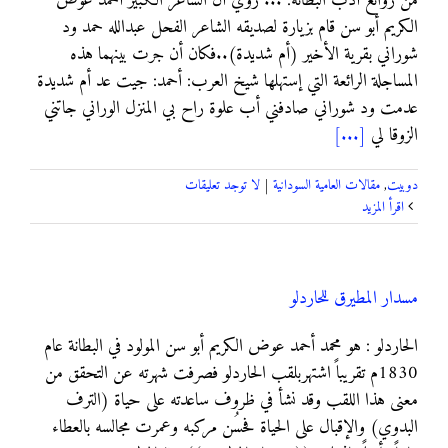
من روائع أدب البطانة: ... روي أن الشاعر الكبير أحمد عوض
الكريم أبو سن قام بزيارة لصديقه الشاعر الفحل عبدالله حمد ود
شوراني بقرية الأخير (أم شديدة)..فكان أن جرت بينهما هذه
المساجلة الرائعة التي إستهلها شيخ العرب: أحمد: جيت عد أم شديدة
عدمت ود شوراني صادفني أب علوة راح بي المنزل الوراني جاتني
الزوقا لي
[...]
دوبيت
,
مقالات العامية السودانية
|
لا توجد تعليقات
‫اقرأ المزيد
مسدار المطيرق للحاردلو
الحاردلو : هو محمد أحمد عوض الكريم أبو سن المولود في البطانة عام
1830م تقريباً اشتهربلقب الحاردلو فصرفت شهرته عن التحقق من
معنى هذا اللقب وقد نشأ في ظروف ساعدته على حياة (الترف
البدوي) والإقبال على الحياة فحسُن مركبه وعمرت مجالسه بالعطاء