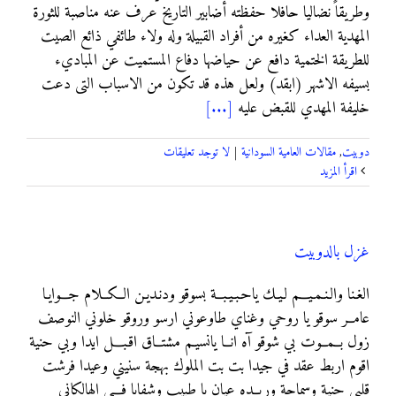
وطريقاً نضاليا حافلا حفظته أضابير التاريخ عرف عنه مناصبة للثورة
المهدية العداء كغيره من أفراد القبيلة وله ولاء طائفي ذائع الصيت
للطريقة الختمية دافع عن حياضها دفاع المستميت عن المباديء
بسيفه الاشهر (ابقد) ولعل هذه قد تكون من الاسباب التى دعت
خليفة المهدي للقبض عليه
[...]
دوبيت
,
مقالات العامية السودانية
|
لا توجد تعليقات
‫اقرأ المزيد
غزل بالدوبيت
الغـنا والـنـمـيـــم لـيـك ياحـبـيـبــة بسوقو ودنـديـن الــكــلام جـــوايـا
عامــر سوقو يا روحي وغناي طاوعوني ارسو وروقو خلوني النوصف
زول بــمــوت بي شوقو آه انــا يانسيـم مشتــاق اقـبـــل ايدا وبي حنية
اقوم اربط عقد في جيدا بت بت الملوك بهجة سنيني وعيدا فرشت
قلبي حنية وسماحة وريــده عيان يا طبيب وشفايا فـــي الهالكاني