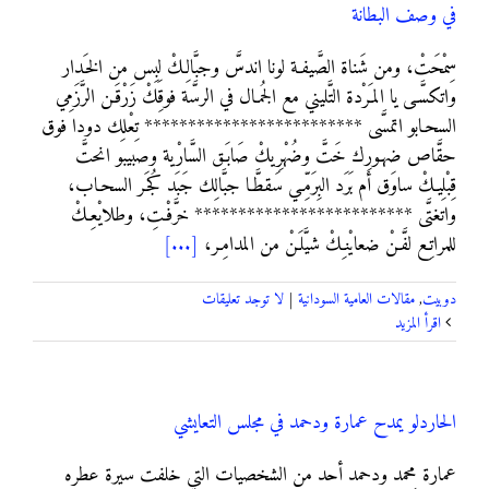
في وصف البطانة
سِمْحَتْ، ومن شَناة الصَّيفـة لونا اندسَّ وجبَّالِـكْ لِبِس من الخَـدار
واتكسَّـى يا المـَرْدة التَّليني مع الجُمـال في الرسَّة فوقِكْ زَرْقَـن الرَّزَمِي
السحـابو اتمسَّى ************************* تِعْلِك دودا فوق
حقَّاص ضهـورِك خَتَّ وضُهْرِيكْ صَابَـق السَّارْية وصبيبو انحتَّ
قِبْلِيـكْ ساوَق أم بَرَد البِرَمِّـي سَقطَّـا جبَّالِك جَبَد كُجَـر السحـاب،
واتغتَّى ************************* خرَّفْـتِ، وطلايْعِـكْ
للمراتِـع لفَّـنْ ضعايْنـِكْ شيَّلَـنْ من المدامِـر،
[...]
دوبيت
,
مقالات العامية السودانية
|
لا توجد تعليقات
‫اقرأ المزيد
الحاردلو يمدح عمارة ودحمد في مجلس التعايشي
عمارة محمد ودحمد أحد من الشخصيات التي خلفت سيرة عطره