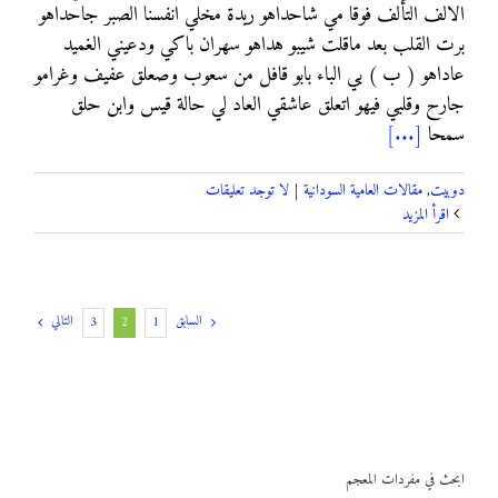
ﺍﻻﻟﻒ ﺍﻟﺘﺄﻟﻒ ﻓﻮﻗﺎ ﻣﻲ ﺷﺎﺣﺪﺍﻫﻮ ﺭﻳﺪﺓ ﻣﺨﻠﻲ ﺍﻧﻔﺴﻨﺎ ﺍﻟﺼﺒﺮ ﺟﺎﺣﺪﺍﻫﻮ
ﺑﺮﺕ ﺍﻟﻘﻠﺐ ﺑﻌﺪ ﻣﺎﻗﻠﺖ ﺷﻴﺒﻮ ﻫﺪﺍﻫﻮ ﺳﻬﺮﺍﻥ ﺑﺎﻛﻲ ﻭﺩﻋﻴﻨﻲ ﺍﻟﻐﻤﻴﺪ
ﻋﺎﺩﺍﻫﻮ ( ﺏ ) ﺑﻲ ﺍﻟﺒﺎﺀ ﺑﺎﺑﻮ ﻗﺎﻓﻞ ﻣﻦ ﺳﻌﻮﺏ ﻭﺻﻌﻠﻖ ﻋﻔﻴﻒ ﻭﻏﺮﺍﻣﻮ
ﺟﺎﺭﺡ ﻭﻗﻠﺒﻲ ﻓﻴﻬﻮ ﺍﺗﻌﻠﻖ ﻋﺎﺷﻘﻲ ﺍﻟﻌﺎﺩ ﻟﻲ ﺣﺎﻟﺔ ﻗﻴﺲ ﻭﺍﺑﻦ ﺣﻠﻖ
ﺳﻤﺤﺎ
[...]
دوبيت
,
مقالات العامية السودانية
|
لا توجد تعليقات
‫اقرأ المزيد
السابق
التالي
3
2
1
ابحث في مفردات المعجم