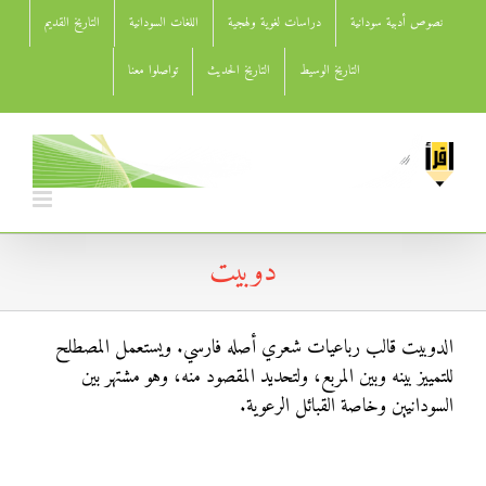
Ski
نصوص أدبية سودانية
دراسات لغوية ولهجية
اللغات السودانية
التاريخ القديم
t
conten
التاريخ الوسيط
التاريخ الحديث
تواصلوا معنا
دوبيت
الدوبيت قالب رباعيات شعري أصله فارسي. ويستعمل المصطلح
للتمييز بينه وبين المربع، ولتحديد المقصود منه، وهو مشتهر بين
السودانيين وخاصة القبائل الرعوية.