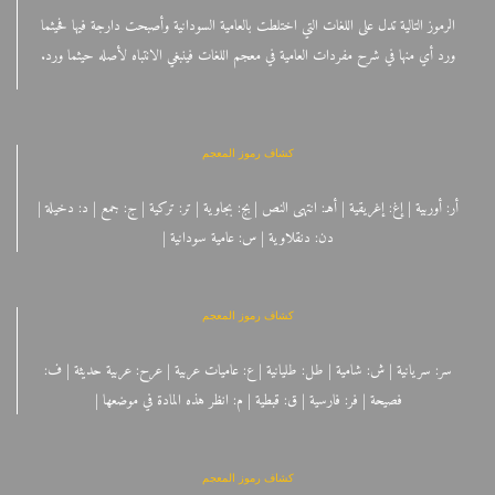
الرموز التالية تدل على اللغات التي اختلطت بالعامية السودانية وأصبحت دارجة فيها فحيثما
ورد أي منها في شرح مفردات العامية في معجم اللغات فينبغي الانتباه لأصله حيثما ورد.
كشاف رموز المعجم
أر: أوربية | إغ: إغريقية | أهـ: انتهى النص | بج: بجاوية | تر: تركية | ج: جمع | د: دخيلة |
دن: دنقلاوية | س: عامية سودانية |
كشاف رموز المعجم
سر: سريانية | ش: شامية | طل: طليانية | ع: عاميات عربية | عرح: عربية حديثة | ف:
فصيحة | فر: فارسية | ق: قبطية | م: انظر هذه المادة في موضعها |
كشاف رموز المعجم