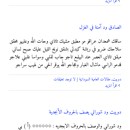
‫اقرأ المزيد
الصادق ود آمنة في الغزل
ساقك شمعدان عراقو مو مطبق مشيك تاتاي وحات الله وعليهو محقق
سلاحك ضربو في ريشة كبدتي بشقق نويح الليل عليك صبح لساني
مبقق تاتاي العصر عند البيلمع تاجو جاب لقلبي وسواسا غلبني علاجو
قدمو الراسي ماشال الغبار وعجاجو الله يوقر الحي من لهيب سراجو
دوبيت
,
مقالات العامية السودانية
|
لا توجد تعليقات
‫اقرأ المزيد
دوبيت ود شوراني يصف بالحروف الأبجدية
ﻭﺩ ﺷﻮﺭﺍﻧﻲ ﻭﺍﻟﻮﺻﻒ ﺑﺎﻟﺤﺮﻭﻑ ﺍﻻﺑﺠﺪﻳﻪ : ○○○○○○ (ﺃ ) ﺑﻲ