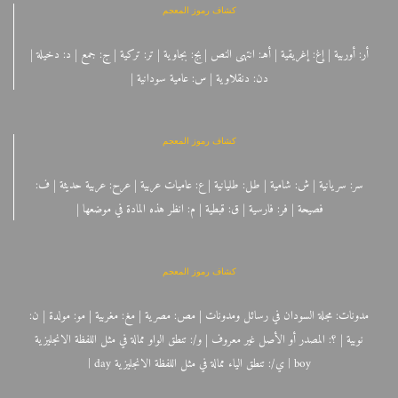
كشاف رموز المعجم
أر: أوربية | إغ: إغريقية | أهـ: انتهى النص | بج: بجاوية | تر: تركية | ج: جمع | د: دخيلة |
دن: دنقلاوية | س: عامية سودانية |
كشاف رموز المعجم
سر: سريانية | ش: شامية | طل: طليانية | ع: عاميات عربية | عرح: عربية حديثة | ف:
فصيحة | فر: فارسية | ق: قبطية | م: انظر هذه المادة في موضعها |
كشاف رموز المعجم
مدونات: مجلة السودان في رسائل ومدونات | مص: مصرية | مغ: مغربية | مو: مولدة | ن:
نوبية | ؟: المصدر أو الأصل غير معروف | و/: تنطق الواو ممالة في مثل اللفظة الانجليزية
boy | ي/: تنطق الياء ممالة في مثل اللفظة الانجليزية day |