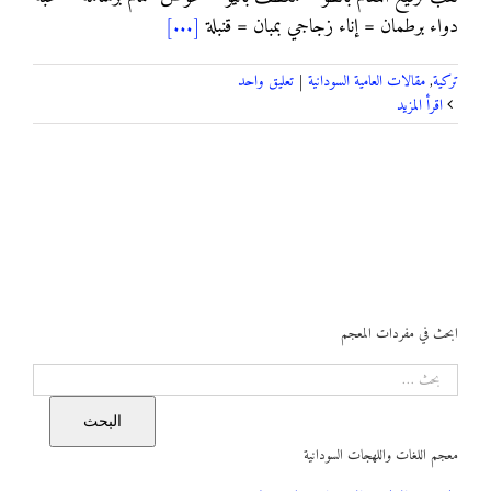
دواء برطمان = إناء زجاجي بمبان = قنبلة
[...]
تركية
,
مقالات العامية السودانية
|
تعليق واحد
‫اقرأ المزيد
ابحث في مفردات المعجم
البحث
البحث
معجم اللغات واللهجات السودانية