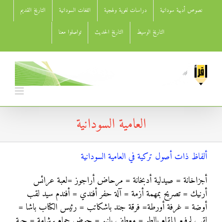
Ski
نصوص أدبية سودانية
دراسات لغوية ولهجية
اللغات السودانية
التاريخ القديم
t
conten
التاريخ الوسيط
التاريخ الحديث
تواصلوا معنا
العامية السودانية
ألفاظ ذات أصول تركية في العامية السودانية
أجزاخانة = صيدلية أدبخانة = مرحاض أراجوز =لعبة عرائس
أرنيك = تصريح بمهمة أزمة = آلة حفر أفندي = أفندم سيد لقب
أوضة = غرفة أورطة= فرقة جند باشكاتب = رئيس الكتاب باشا =
لقب لرفيع المقام بالطو = معطف بانيو = حوض حمام برشامة = حبة