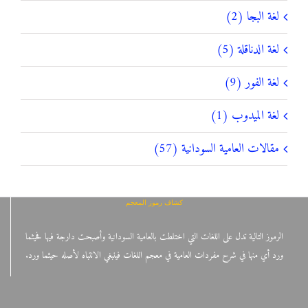
لغة البجا (2)
لغة الدناقلة (5)
لغة الفور (9)
لغة الميدوب (1)
مقالات العامية السودانية (57)
كشاف رموز المعجم
الرموز التالية تدل على اللغات التي اختلطت بالعامية السودانية وأصبحت دارجة فيها فحيثما
ورد أي منها في شرح مفردات العامية في معجم اللغات فينبغي الانتباه لأصله حيثما ورد.