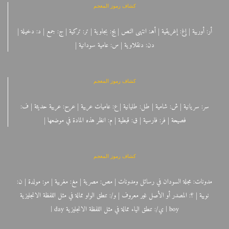
كشاف رموز المعجم
أر: أوربية | إغ: إغريقية | أهـ: انتهى النص | بج: بجاوية | تر: تركية | ج: جمع | د: دخيلة |
دن: دنقلاوية | س: عامية سودانية |
كشاف رموز المعجم
سر: سريانية | ش: شامية | طل: طليانية | ع: عاميات عربية | عرح: عربية حديثة | ف:
فصيحة | فر: فارسية | ق: قبطية | م: انظر هذه المادة في موضعها |
كشاف رموز المعجم
مدونات: مجلة السودان في رسائل ومدونات | مص: مصرية | مغ: مغربية | مو: مولدة | ن:
نوبية | ؟: المصدر أو الأصل غير معروف | و/: تنطق الواو ممالة في مثل اللفظة الانجليزية
boy | ي/: تنطق الياء ممالة في مثل اللفظة الانجليزية day |