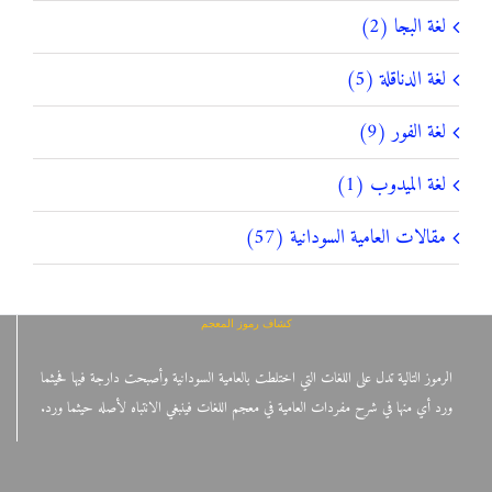
لغة البجا (2)
لغة الدناقلة (5)
لغة الفور (9)
لغة الميدوب (1)
مقالات العامية السودانية (57)
كشاف رموز المعجم
الرموز التالية تدل على اللغات التي اختلطت بالعامية السودانية وأصبحت دارجة فيها فحيثما
ورد أي منها في شرح مفردات العامية في معجم اللغات فينبغي الانتباه لأصله حيثما ورد.