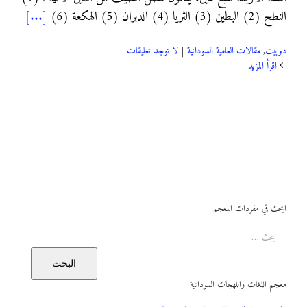
النطح (2) البطين (3) الثريا (4) الدبران (5) الهكعة (6)
[...]
دوبيت
,
مقالات العامية السودانية
|
لا توجد تعليقات
‫اقرأ المزيد
ابحث في مفردات المعجم
البحث
البحث
معجم اللغات واللهجات السودانية