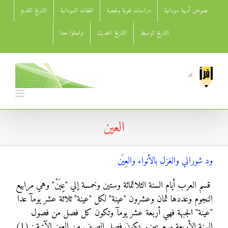
Ski
نصوص أدبية سودانية
دراسات لغوية ولهجية
اللغات السودانية
التاريخ القديم
t
conten
التاريخ الوسيط
التاريخ الحديث
تواصلوا معنا
العين
ود شوراني والغزل بالأنواء والعِيَن
قسم العرب أيام السنة الثلاثمائة وستين وخمسة إلي "عِِيَنْ" وهي مرابيع
النجوم وعددها ثمان وعشرون "عينة" لكل "عينة" ثلاثة عشر يومآ عدا
"عينة" الجبهة فهي أربعة عشر يومآ وتكون كل فصل من فصول
السنة الأربعة سبع عين. يتكون فصل الصيف من العين الآتية : (1)