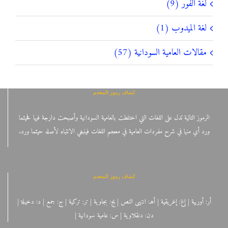
لغة الفور (9)
لغة الميدوب (1)
مقالات العامية السودانية (57)
كشاف رموز المعجم
الرموز التالية تدل على اللغات التي اختلطت بالعامية السودانية وأصبحت دارجة فيها فحيثما
ورد أي منها في شرح مفردات العامية في معجم اللغات فينبغي الانتباه لأصله حيثما ورد.
كشاف رموز المعجم
أر: أوربية | إغ: إغريقية | أهـ: انتهى النص | بج: بجاوية | تر: تركية | ج: جمع | د: دخيلة |
دن: دنقلاوية | س: عامية سودانية |