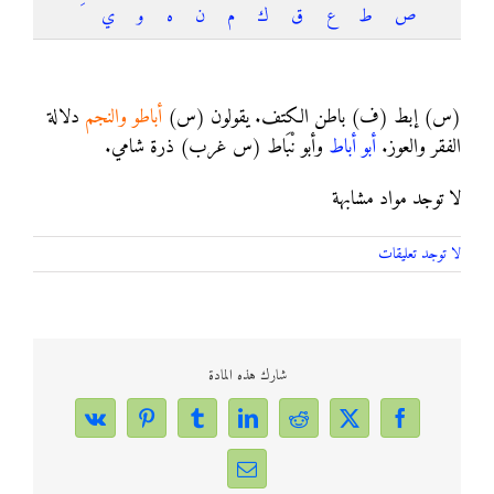
ص
ط
ع
ق
ك
م
ن
ه
و
ي
أباط
(س) إبط (ف) باطن الكتف. يقولون (س)
أباطو والنجم
دلالة
الفقر والعوز.
أبو
أباط
وأبو نْبَاط (س غرب) ذرة شامي.
لا توجد مواد مشابهة
لا توجد تعليقات
شارك هذه المادة
Vk
Pinterest
Tumblr
LinkedIn
Reddit
Facebook
X
Email