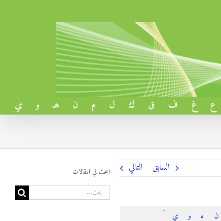
ع
غ
ف
ق
ك
ل
م
ن
هـ
و
ي
السابق
التالي
ابحث في المقالات
البحث
عن:
ن
ه
و
ي