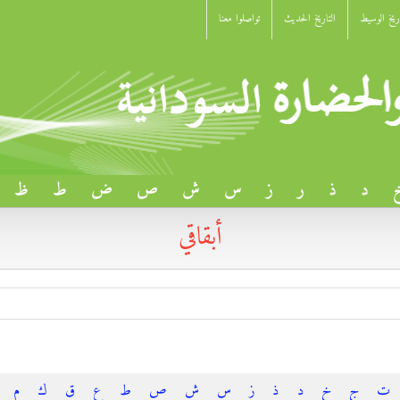
اريخ الوسيط
التاريخ الحديث
تواصلوا معنا
د
ذ
ر
ز
س
ش
ص
ض
ط
ظ
أبقاقي
ت
ج
خ
د
ذ
ز
س
ش
ص
ط
ع
ق
ك
م