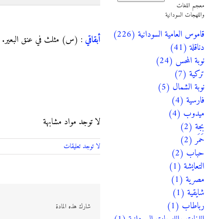
معجم اللغات
واللهجات السودانية
أبقاقي
قاموس العامية السودانية (226)
أبقاقي
: (س) مثلث في عنق البعير.
دناقلة (41)
نوبة المحس (24)
تركية (7)
نوبة الشمال (5)
فارسية (4)
ميدوب (4)
لا توجد مواد مشابهة
بجة (2)
حَمَر (2)
لا توجد تعليقات
حباب (2)
التعايشة (1)
مصرية (1)
شايقية (1)
رباطاب (1)
شارك هذه المادة