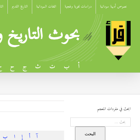
Ski
نصوص أدبية سودانية
دراسات لغوية ولهجية
اللغات السودانية
التاريخ القديم
الت
t
conten
أ
ب
ت
ث
ج
ح
خ
ابحث في مفردات المعجم
البحث
البحث
آ
أ
إ
ا
ب