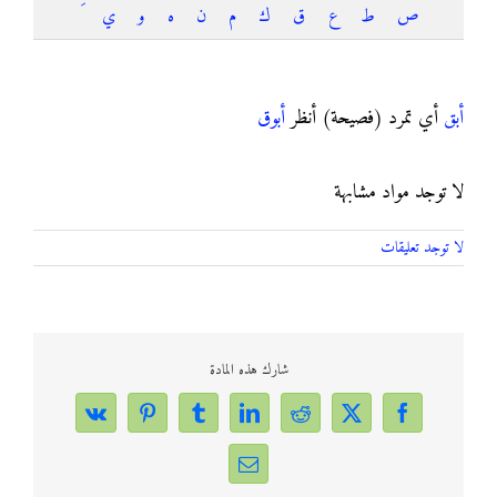
ص
ط
ع
ق
ك
م
ن
ه
و
ي
أبق
أبق
أي تمرد (فصيحة) أنظر
أبوق
لا توجد مواد مشابهة
لا توجد تعليقات
شارك هذه المادة
Vk
Pinterest
Tumblr
LinkedIn
Reddit
Facebook
X
Email