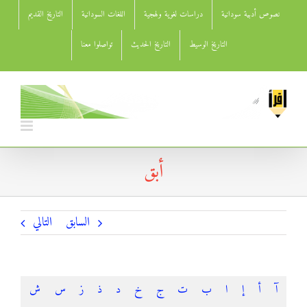
Ski
نصوص أدبية سودانية
دراسات لغوية ولهجية
اللغات السودانية
التاريخ القديم
t
conten
التاريخ الوسيط
التاريخ الحديث
تواصلوا معنا
أبق
السابق
التالي
آ
أ
إ
ا
ب
ت
ج
خ
د
ذ
ز
س
ش