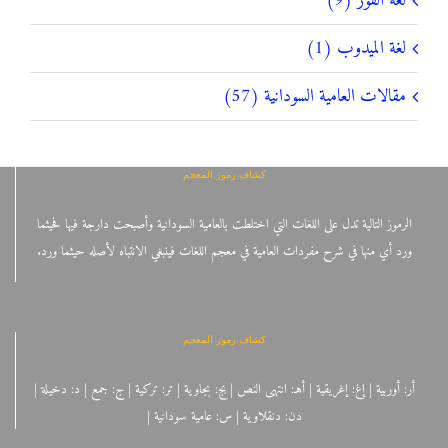
لغة الفور (9)
لغة الميدوب (1)
مقالات العامية السودانية (57)
كشاف رموز المعجم
الرموز التالية تدل على اللغات التي اختلطت بالعامية السودانية وأصبحت دارجة فيها فحيثما
ورد أي منها في شرح مفردات العامية في معجم اللغات فينبغي الانتباه لأصله حيثما ورد.
كشاف رموز المعجم
أر: أوربية | إغ: إغريقية | أهـ: انتهى النص | بج: بجاوية | تر: تركية | ج: جمع | د: دخيلة |
دن: دنقلاوية | س: عامية سودانية |