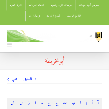
Ski
نصوص أدبية سودانية
دراسات لغوية ولهجية
اللغات السودانية
التاريخ القديم
t
conten
التاريخ الوسيط
التاريخ الحديث
تواصلوا معنا
أبونخريطة
السابق
التالي
آ
أ
إ
ا
ب
ت
ج
خ
د
ذ
ز
س
ش