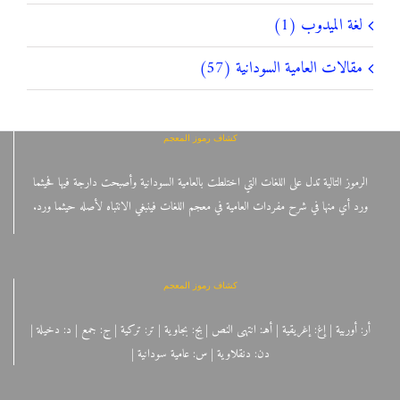
لغة الميدوب (1)
مقالات العامية السودانية (57)
كشاف رموز المعجم
الرموز التالية تدل على اللغات التي اختلطت بالعامية السودانية وأصبحت دارجة فيها فحيثما
ورد أي منها في شرح مفردات العامية في معجم اللغات فينبغي الانتباه لأصله حيثما ورد.
كشاف رموز المعجم
أر: أوربية | إغ: إغريقية | أهـ: انتهى النص | بج: بجاوية | تر: تركية | ج: جمع | د: دخيلة |
دن: دنقلاوية | س: عامية سودانية |