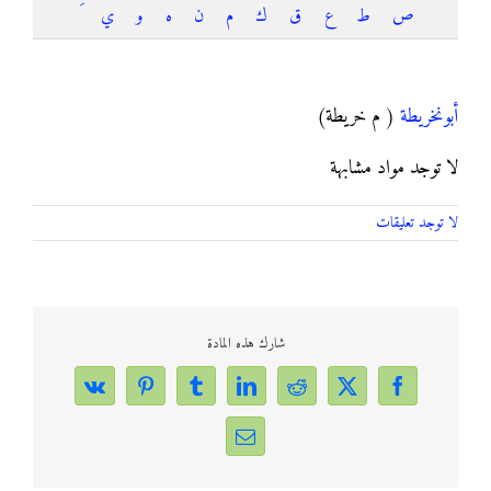
ص
ط
ع
ق
ك
م
ن
ه
و
ي
أبونخريطة
أبونخريطة
( م خريطة)
لا توجد مواد مشابهة
لا توجد تعليقات
شارك هذه المادة
Vk
Pinterest
Tumblr
LinkedIn
Reddit
Facebook
X
Email