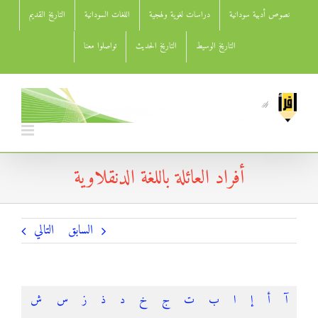
Ski
نصوص أدبية سودانية
دراسات لغوية ولهجية
اللغات السودانية
التاريخ القديم
t
conten
التاريخ الوسيط
التاريخ الحديث
تواصلوا معنا
أفراد العائلة باللغة الدنقلاوية
السابق
التالي
آ
أ
إ
ا
ب
ت
ج
خ
د
ذ
ز
س
ش