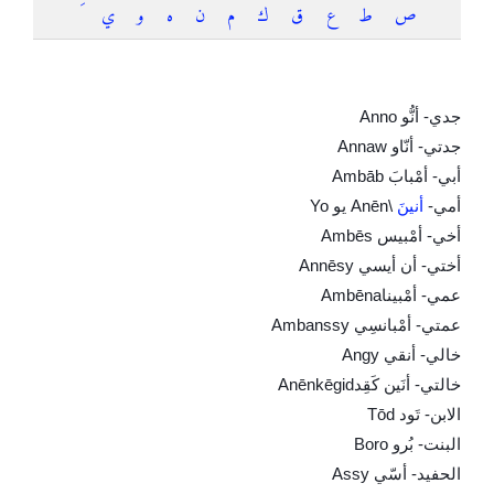
ص
ط
ع
ق
ك
م
ن
ه
و
ي
أفراد العائلة باللغة الدنقلاوية
جدي- أنُّو
Anno
جدتي- أنّاو
Annaw
أبي- أمْبابَ
Ambāb
أمي-
أنين
Anēn\
يو
Yo
أخي- أمْبيس
Ambēs
أختي- أن أيسي
Annēsy
عمي- أمْبينا
Ambēna
عمتي- أمْبانسِي
Ambanssy
خالي- أنقي
Angy
خالتي- أنَين كَقِد
Anēnkēgid
الابن- تَود
Tōd
البنت- بُرو
Boro
الحفيد- أسّي
Assy