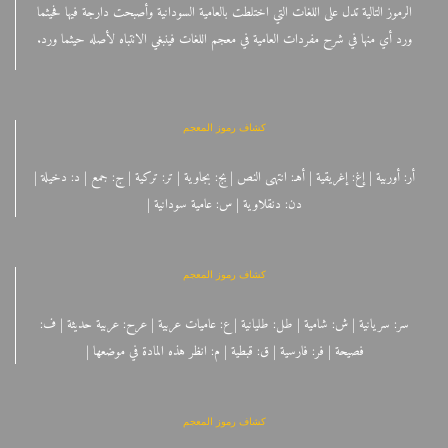
الرموز التالية تدل على اللغات التي اختلطت بالعامية السودانية وأصبحت دارجة فيها فحيثما
ورد أي منها في شرح مفردات العامية في معجم اللغات فينبغي الانتباه لأصله حيثما ورد.
كشاف رموز المعجم
أر: أوربية | إغ: إغريقية | أهـ: انتهى النص | بج: بجاوية | تر: تركية | ج: جمع | د: دخيلة |
دن: دنقلاوية | س: عامية سودانية |
كشاف رموز المعجم
سر: سريانية | ش: شامية | طل: طليانية | ع: عاميات عربية | عرح: عربية حديثة | ف:
فصيحة | فر: فارسية | ق: قبطية | م: انظر هذه المادة في موضعها |
كشاف رموز المعجم