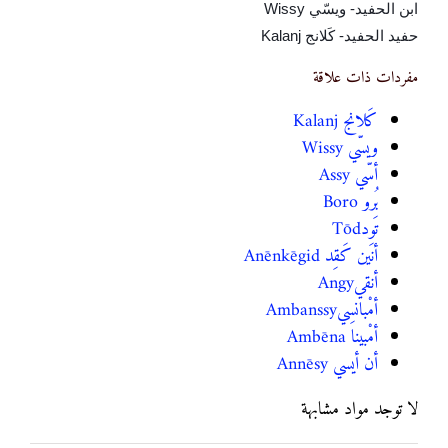
ابن الحفيد- ويسّي
Wissy
حفيد الحفيد- كَلانج
Kalanj
مفردات ذات علاقة
كَلانج ‎ Kalanj
ويسّي ‎ Wissy
أسّي ‎ Assy
بُرو ‎ Boro
تَود‎ Tōd
أنَين كَقِد ‎ Anēnkēgid
أنقي‎ Angy
أمْبانسِي‎ Ambanssy
أمْبينا ‎ Ambēna
أن أيسي ‎ Annēsy
لا توجد مواد مشابهة