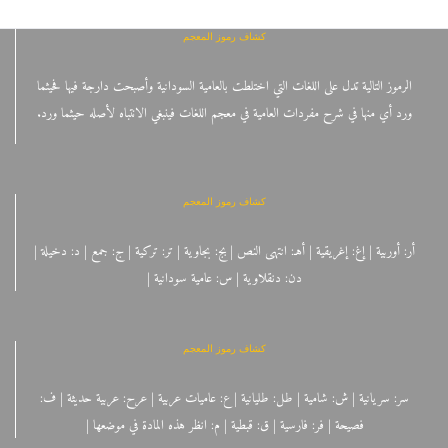
كشاف رموز المعجم
الرموز التالية تدل على اللغات التي اختلطت بالعامية السودانية وأصبحت دارجة فيها فحيثما
ورد أي منها في شرح مفردات العامية في معجم اللغات فينبغي الانتباه لأصله حيثما ورد.
كشاف رموز المعجم
أر: أوربية | إغ: إغريقية | أهـ: انتهى النص | بج: بجاوية | تر: تركية | ج: جمع | د: دخيلة |
دن: دنقلاوية | س: عامية سودانية |
كشاف رموز المعجم
سر: سريانية | ش: شامية | طل: طليانية | ع: عاميات عربية | عرح: عربية حديثة | ف:
فصيحة | فر: فارسية | ق: قبطية | م: انظر هذه المادة في موضعها |