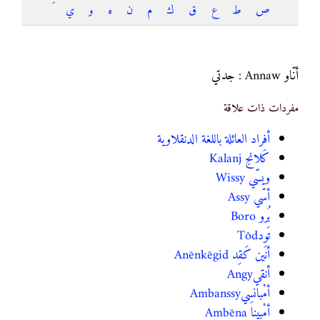
ص
ط
ع
ق
ك
م
ن
ه
و
ي
أنّاو ‎ Annaw
أنّاو Annaw : جدتي
مفردات ذات علاقة
أفراد العائلة باللغة الدنقلاوية
كَلانج ‎ Kalanj
ويسّي ‎ Wissy
أسّي ‎ Assy
بُرو ‎ Boro
تَود‎ Tōd
أنَين كَقِد ‎ Anēnkēgid
أنقي‎ Angy
أمْبانسِي‎ Ambanssy
أمْبينا ‎ Ambēna