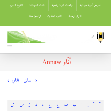
Ski
نصوص أدبية سودانية
دراسات لغوية ولهجية
اللغات السودانية
التاريخ القديم
t
conten
التاريخ الوسيط
التاريخ الحديث
تواصلوا معنا
أنّاو ‎ Annaw
السابق
التالي
آ
أ
إ
ا
ب
ت
ج
خ
د
ذ
ز
س
ش