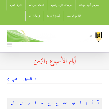
Ski
نصوص أدبية سودانية
دراسات لغوية ولهجية
اللغات السودانية
التاريخ القديم
t
conten
التاريخ الوسيط
التاريخ الحديث
تواصلوا معنا
أيام الأسبوع والزمن
السابق
التالي
آ
أ
إ
ا
ب
ت
ج
خ
د
ذ
ز
س
ش