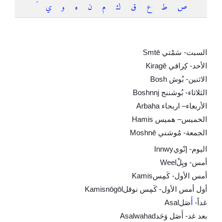
ص
ط
ع
ق
ك
م
ن
ه
و
ي
أيام الأسبوع والزمن
السبت- سَمْتي
Smtē
الأحد- كِراقي
Kiragē
الاثنين- بُوش
Bosh
الثلاثاء- بُوشننج
Boshnnj
الأربعاء
–
اربحاء
Arbaha
الخميس
–
هميس
Hamis
الجمعة- مُوشني
Moshnē
اليوم- إنّوي
Innwy
أمس- ويِلْ
Weel
أمس الأول- كَمِس
Kamis
أول أمس الأول- كَمِس نوقل
Kamisnōgōl
غداً-
أ
َصَل
Asal
بعد غد- أَصَل وَحَد
Asalwahad