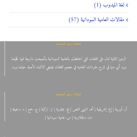
لغة الميدوب (1)
مقالات العامية السودانية (57)
كشاف رموز المعجم
الرموز التالية تدل على اللغات التي اختلطت بالعامية السودانية وأصبحت دارجة فيها فحيثما
ورد أي منها في شرح مفردات العامية في معجم اللغات فينبغي الانتباه لأصله حيثما ورد.
كشاف رموز المعجم
أر: أوربية | إغ: إغريقية | أهـ: انتهى النص | بج: بجاوية | تر: تركية | ج: جمع | د: دخيلة |
دن: دنقلاوية | س: عامية سودانية |