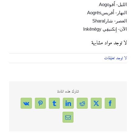
الليل- اُقو
Aogo
النهار- اُقريس
Aogrēs
العصر- شارا
Shara
الآن- إِنكنيقِي
Inkēnēgy
لا توجد مواد مشابهة
لا توجد تعليقات
شارك هذه المادة
Vk
Pinterest
Tumblr
LinkedIn
Reddit
Facebook
X
Email