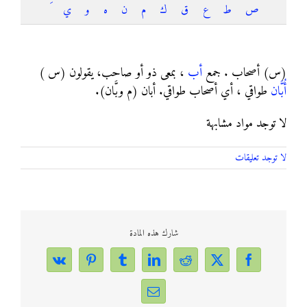
ص
ط
ع
ق
ك
م
ن
ه
و
ي
أُبَّان
(س) أصحاب . جمع
أب
، بمعى ذو أو صاحب، يقولون (س )
أُبَّان
طواقي ، أي أصحاب طواقي. أبان (م وبَّان).
لا توجد مواد مشابهة
لا توجد تعليقات
شارك هذه المادة
Vk
Pinterest
Tumblr
LinkedIn
Reddit
Facebook
X
Email