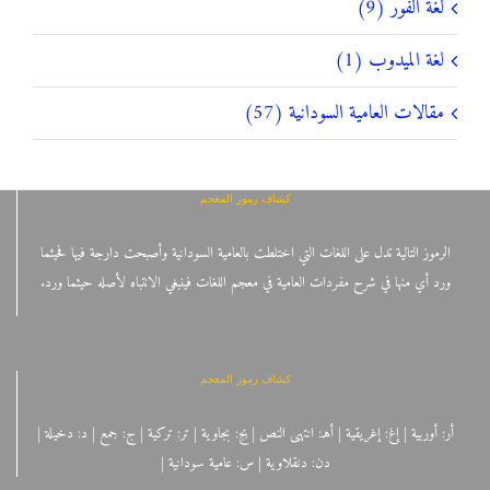
لغة الفور (9)
لغة الميدوب (1)
مقالات العامية السودانية (57)
كشاف رموز المعجم
الرموز التالية تدل على اللغات التي اختلطت بالعامية السودانية وأصبحت دارجة فيها فحيثما
ورد أي منها في شرح مفردات العامية في معجم اللغات فينبغي الانتباه لأصله حيثما ورد.
كشاف رموز المعجم
أر: أوربية | إغ: إغريقية | أهـ: انتهى النص | بج: بجاوية | تر: تركية | ج: جمع | د: دخيلة |
دن: دنقلاوية | س: عامية سودانية |