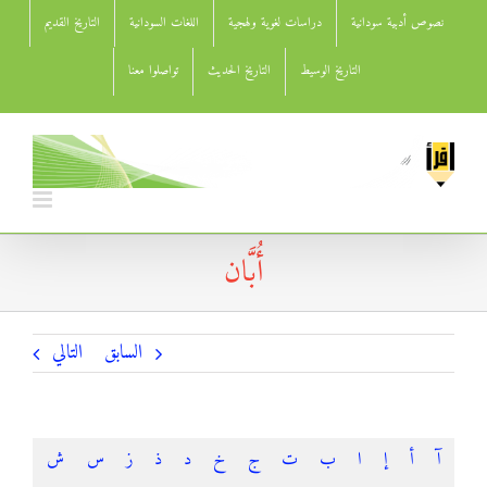
Ski
نصوص أدبية سودانية
دراسات لغوية ولهجية
اللغات السودانية
التاريخ القديم
t
conten
التاريخ الوسيط
التاريخ الحديث
تواصلوا معنا
أُبَّان
السابق
التالي
آ
أ
إ
ا
ب
ت
ج
خ
د
ذ
ز
س
ش