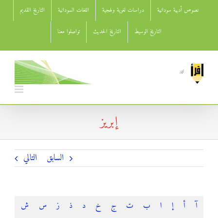
Ski
نصوص أدبية سودانية
دراسات لغوية ولهجية
اللغات السودانية
التاريخ القديم
t
conten
التاريخ الوسيط
التاريخ الحديث
تواصلوا معنا
إبريز
السابق
التالي
آ
أ
إ
ا
ب
ت
ج
خ
د
ذ
ز
س
ش