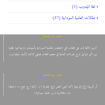
لغة الميدوب (1)
مقالات العامية السودانية (57)
كشاف رموز المعجم
الرموز التالية تدل على اللغات التي اختلطت بالعامية السودانية وأصبحت دارجة فيها فحيثما
ورد أي منها في شرح مفردات العامية في معجم اللغات فينبغي الانتباه لأصله حيثما ورد.
كشاف رموز المعجم
أر: أوربية | إغ: إغريقية | أهـ: انتهى النص | بج: بجاوية | تر: تركية | ج: جمع | د: دخيلة |
دن: دنقلاوية | س: عامية سودانية |