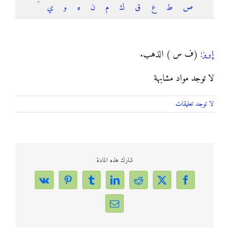
ص
ط
ع
ق
ك
م
ن
ه
و
ي
إبريز
إبريز
: (ف س ) الذهب.
لا توجد مواد مشابهة
لا توجد تعليقات
شارك هذه المادة
Vk
Pinterest
Tumblr
LinkedIn
Reddit
Facebook
X
Email