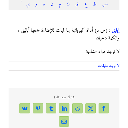
ص
ط
ع
ق
ك
م
ن
ه
و
ي
إبليق
إبليق
: (س د) أداة كهربائية بها لمبات للإضاءة جمعها أباليق ،
والكلمة دخيلة.
لا توجد مواد مشابهة
لا توجد تعليقات
شارك هذه المادة
Vk
Pinterest
Tumblr
LinkedIn
Reddit
Facebook
X
Email