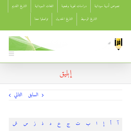
Ski
نصوص أدبية سودانية
دراسات لغوية ولهجية
اللغات السودانية
التاريخ القديم
t
conten
التاريخ الوسيط
التاريخ الحديث
تواصلوا معنا
إبليق
السابق
التالي
آ
أ
إ
ا
ب
ت
ج
خ
د
ذ
ز
س
ش