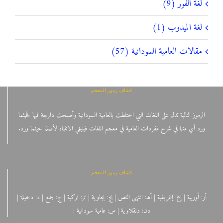
لغة الفور (9)
لغة الميدوب (1)
مقالات العامية السودانية (57)
كشاف رموز المعجم
الرموز التالية تدل على اللغات التي اختلطت بالعامية السودانية وأصبحت دارجة فيها فحيثما
ورد أي منها في شرح مفردات العامية في معجم اللغات فينبغي الانتباه لأصله حيثما ورد.
كشاف رموز المعجم
أر: أوربية | إغ: إغريقية | أهـ: انتهى النص | بج: بجاوية | تر: تركية | ج: جمع | د: دخيلة |
دن: دنقلاوية | س: عامية سودانية |