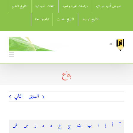
Ski
نصوص أدبية سودانية
دراسات لغوية ولهجية
اللغات السودانية
التاريخ القديم
t
conten
التاريخ الوسيط
التاريخ الحديث
تواصلوا معنا
بتاع
السابق
التالي
آ
أ
إ
ا
ب
ت
ج
خ
د
ذ
ز
س
ش