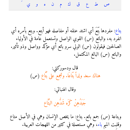
ص
ط
ع
ق
ك
م
ن
ه
و
ي
بتاع
بتاع
: مفردها بَتَعَ أي اشتد عنقه أو مفاصله فهو أبتع. وبتع بأمره أي
انفرد به، والباتع (س) القوي الواصل وتستعمل عامة في الأولياء
الصالحين فيقولون (س) الولي سرو باتع أي مؤكد وواصل وذو تأثير.
والباتع (س) البالغ المكتمل.
قال ودسوركتي:
هناك سعد ولداً بَتَاعَا. وتجمع على بُتَّاع
(س)
وقال الهنباتي:
جَبَدُهِنْ كَرَه شَدُّهِن البُتَّاع
وبتاعة (س) جمع باتع. بتاع: ما يخص الإنسان وهي في الأصل متاع
وقلبت الميم
باء
، وهي مستعملة في كثير من اللهجات العربية.