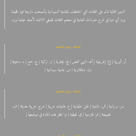
الرموز التالية تدل على اللغات التي اختلطت بالعامية السودانية وأصبحت دارجة فيها فحيثما
ورد أي منها في شرح مفردات العامية في معجم اللغات فينبغي الانتباه لأصله حيثما ورد.
كشاف رموز المعجم
أر: أوربية | إغ: إغريقية | أهـ: انتهى النص | بج: بجاوية | تر: تركية | ج: جمع | د: دخيلة |
دن: دنقلاوية | س: عامية سودانية |
كشاف رموز المعجم
سر: سريانية | ش: شامية | طل: طليانية | ع: عاميات عربية | عرح: عربية حديثة | ف:
فصيحة | فر: فارسية | ق: قبطية | م: انظر هذه المادة في موضعها |
كشاف رموز المعجم