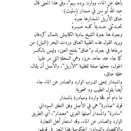
بأهله عن الماء. ووارد: يرِده بهم”. وفي هذا المعنى قال
عبد الله أبو سن في مسدار (ستيت):
عَناق الأريلْ المسدارها جبرهْ
تحـــدثني حـــديثاً كلــه عَــبــرهْ
وجبرة هنا جبرة الشيخ ببادية الكبابيش بشمال كردفان
ويريد القول هذه الظبية العناق وردت البحر (النيل) من
مرعاها في جبرة. و”عَناق” بفتح العين، وليس بالكسر
كما جاء عند حامد حريز، وهي السخلة التي مر عليها
الحول، جعلها صفة للظبية “الأريل”. والأصل أن يقال:
سخلة عَناق.
والمسدار بمعنى الدرب الوارد والصادر عن الماء جاء
أيضاً بقول الطيب ود ضحوية:
ما دام أم قجة واردة وصادرة بالمسدار
قوله “صادرة” هي في الأصل وفق النطق السوداني
“سادرة” والمُسدار أصلها العربي “مِصدار”. أي الطريق
الوارد والصادر عن الماء. وقد استعار أهل التجارة
والاقتصاد والدواوين الحكومية هذا المعنى في قولهم: