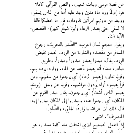
عن قصة موسى وبنات شعيب. والنص القرآني كاملا
هو: )ولمّا وردَ ماءَ مدينَ وجد عليه أمةً من الناس يسقون
ووجد من دونهم امرأتين تذودان، قال ما خطبكما قالتا
لا نسقي حتى يصدر الرعاء وأبونا شيخٌ كبير)- القصص-
الآية 23.
ويقول معجم لسان العرب: “الصَّدر بالتحريك: رجوع
المسافر من مقصده والشاربة من الورد. الصدر نقيض
الوِرد. يقال: صدرا يصدر صدوراً وصدراً. وطريق
صادر، معناه أنه يصدر بأهله عن الماء. ووارد: يرِده بهم.
وقوله تعالى: (يصدر الرعاء) أي يرجعوا من سقيهم. ومن
قرأ يُصدِر، أراد يُرِدون مواشيهم. وقوله عز وجل: (يومئذٍ
يصدر الناس أشتاتاً) أي يرجعون. يقال صدر القوم عن
المكان، أي رجعوا عنه، وصدروا إلى المكان صاروا إليه:
قال ذلك ابن عرفة. والوارِدُ: الجائِي، والصَّادِرُ:
المنصرف”. انتهى.
إذاً الفعل الصحيح الذي اشتقت منه كلمة مسدار، هو
صَدَر بالصاد من الصدر والصدور. فنحن نبدل في