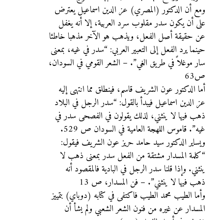
ومع أن الدكتور (المصري) عز الدين اسماعيل يعترض
على أن يكون سدر مقلوب سرد العربية، إلا أنه يغفل
عن حقيقة أصل الفعل، ويذهب هو الآخر مذهبا خاطئا
حينما يرد الفعل إلى التعبير العربي: “سدر في غيه، بمعنى
سار موغلاً في طريق الغي”. – الشعر القومي في السودان،
ص63
أما الدكتور عون الشريف قاسم، فينطلق مما انتهى إليه
عز الدين اسماعيل فيبدأ بالقول: “سدر الرجل في البلاد
ذهب فيها لا ينثني، لذلك يقولون في الفصحى سدر في
غيه”. قاموس اللهجة العامية في السودان ص 529.
ويساير الدكتور سيد حامد حريز عون الشريف فيقول:
“كلمة المسدار مشتقة من الفعل سدر بمعنى ذهب لا
ينثني. وإذا قلنا سدر الرجل في البادية فالمقصود أنه
ذهب فيها لا ينثني”. – فن المسدار، ص 13
وأما الطيب محمد الطيب فاكتفى في كتابه (دوباي) بتمييز
المسدار عن غيره من فنون الشعر الشعبي ولم يشأ أن