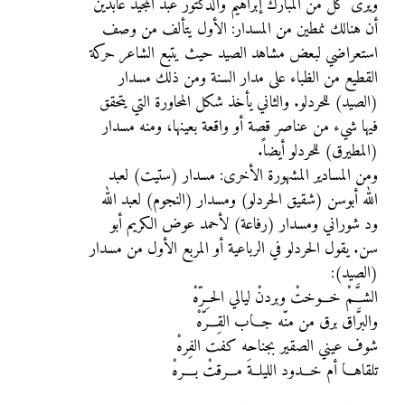
ويرى كل من المبارك إبراهيم والدكتور عبد المجيد عابدين
أن هنالك نمطين من المسدار: الأول يتألف من وصف
استعراضي لبعض مشاهد الصيد حيث يتبع الشاعر حركة
القطيع من الظباء على مدار السنة ومن ذلك مسدار
(الصيد) للحردلو. والثاني يأخذ شكل المحاورة التي يتحقق
فيها شيء من عناصر قصة أو واقعة بعينها، ومنه مسدار
(المطيرق) للحردلو أيضاً.
ومن المسادير المشهورة الأخرى: مسدار (ستيت) لعبد
الله أبوسن (شقيق الحردلو) ومسدار (النجوم) لعبد الله
ود شوراني ومسدار (رفاعة) لأحمد عوض الكريم أبو
سن. يقول الحردلو في الرباعية أو المربع الأول من مسدار
(الصيد):
الشـــَّمْ خـــوختْ وبردنْ ليالي الحــِرّهْ
والبرَّاق برق من منّه جـــاب القِـــرّهْ
شوف عيني الصقير بجناحه كفت الفِرهْ
تلقاهـــا أم خـــدود الليلــةَ مـــرقتْ بــــرهْ