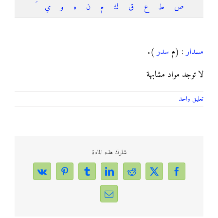
ص
ط
ع
ق
ك
م
ن
ه
و
ي
مسدار
مسدار
: (م
سدر
).
لا توجد مواد مشابهة
تعليق واحد
شارك هذه المادة
Vk
Pinterest
Tumblr
LinkedIn
Reddit
Facebook
X
Email