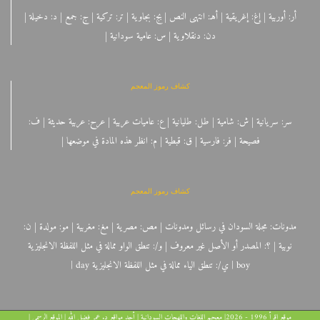
أر: أوربية | إغ: إغريقية | أهـ: انتهى النص | بج: بجاوية | تر: تركية | ج: جمع | د: دخيلة |
دن: دنقلاوية | س: عامية سودانية |
كشاف رموز المعجم
سر: سريانية | ش: شامية | طل: طليانية | ع: عاميات عربية | عرح: عربية حديثة | ف:
فصيحة | فر: فارسية | ق: قبطية | م: انظر هذه المادة في موضعها |
كشاف رموز المعجم
مدونات: مجلة السودان في رسائل ومدونات | مص: مصرية | مغ: مغربية | مو: مولدة | ن:
نوبية | ؟: المصدر أو الأصل غير معروف | و/: تنطق الواو ممالة في مثل اللفظة الانجليزية
boy | ي/: تنطق الياء ممالة في مثل اللفظة الانجليزية day |
موقع اقرأ 1996 - 2026| معجم اللغات واللهجات السودانية | أحد مواقع د. عمر فضل الله |
الموقع الرسمي
|