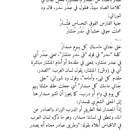
كلامنا الصاد سيناً. فنقول في صَدْر سَدُر. قال ود
شوراني:
جنية الفارس الفوق النحـــاس فشّـــارْ
عملتْ جوفي خشباً في سَدُر مُنشارْ
….
خلى جَناني ماســك كل يــوم مسدارْ
كلمة “سدر” في قوله “في سَدُر منشار”. تعني صَدْر أي
في صدر منشار، بمعنى في مقدمة أو أمام المنشار مباشرة
أي في (وش) المنشار. يقول لسان العرب: “الصدر:
مقدم كل شىء وأمامه”. وقول ود شوراني: “خلى
جَناني ماسك كل مسدار” أي جعلت عقله مشتتا يهيم
كل يوم في وادٍ أو درب. كما يجوز أن تشير مسدار هنا
إلى المعنى الشعري للمسدار.
إذاً المِصدار لغةً الطريق أو الدرب الوراد والصادر عن
الماء وتنطق في لساننا: مُسدار. وهو ما ذكره لسان العرب
في الاقتباس أعلاه بقوله: “وطريق صادر معناه أنه يصدر