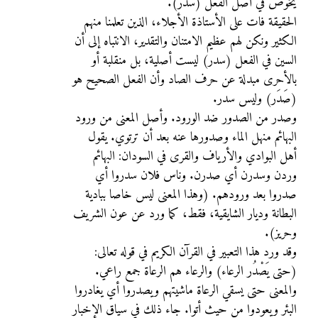
يخوض في أصل الفعل (سدر).
الحقيقة فات على الأستاذة الأجلاء، الذين تعلمنا منهم
الكثير ونكن لهم عظيم الامتنان والتقدير، الانتباه إلى أن
السين في الفعل (سدر) ليست أصلية، بل منقلبة أو
بالأحرى مبدلة عن حرف الصاد وأن الفعل الصحيح هو
(صَدَر) وليس سدر.
وصدر من الصدور ضد الورود. وأصل المعنى من ورود
البهائم منهل الماء وصدورها عنه بعد أن ترتوي. يقول
أهل البوادي والأرياف والقرى في السودان: البهائم
وردن وسدرن أي صدرن. وناس فلان سدروا أي
صدروا بعد ورودهم. (وهذا المعنى ليس خاصا ببادية
البطانة وديار الشايقية، فقط، كما ورد عن عون الشريف
وحريز).
وقد ورد هذا التعبير في القرآن الكريم في قوله تعالى:
(حتى يَصْدُر الرعاء) والرعاء هم الرعاة جمع راعي.
والمعنى حتى يسقي الرعاة ماشيتهم ويصدروا أي يغادروا
البئر ويعودوا من حيث أتوا. جاء ذلك في سياق الإخبار