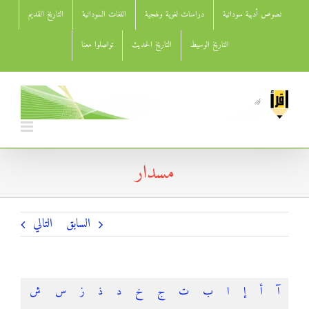
Ski
نصوص أدبية سودانية
دراسات لغوية ولهجية
اللغات السودانية
التاريخ القديم
t
conten
التاريخ الوسيط
التاريخ الحديث
تواصلوا معنا
مسدار
السابق
التالي
آ
أ
إ
ا
ب
ت
ج
خ
د
ذ
ز
س
ش