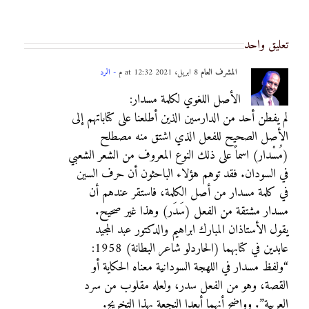
تعليق واحد
المشرف العام
8 أبريل، 2021 at 12:32 م
- الرد
الأصل اللغوي لكلمة مسدار:
لم يفطن أحد من الدارسين الذين أطلعنا على كتاباتهم إلى
الأصل الصحيح للفعل الذي اشتق منه مصطلح
(مُسْدار) اسماً على ذلك النوع المعروف من الشعر الشعبي
في السودان. فقد توهم هؤلاء الباحثون أن حرف السين
في كلمة مسدار من أصل الكلمة، فاستقر عندهم أن
مسدار مشتقة من الفعل (سَدَر) وهذا غير صحيح.
يقول الأستاذان المبارك ابراهيم والدكتور عبد المجيد
عابدين في كتابهما (الحاردلو شاعر البطانة) 1958:
“ولفظ مسدار في اللهجة السودانية معناه الحكاية أو
القصة، وهو من الفعل سدر، ولعله مقلوب من سرد
العربية”. وواضح أنهما أبعدا النجعة بهذا التخريج.