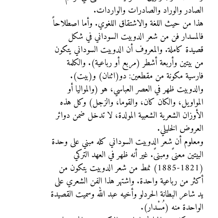
الصادر والوراد والصادرات والواردات.
هذا من حيث اللغة والاشتقاق اللغوي. وأما اصطلاحاً
فالمسدار فن من شعر الدوبيت السوداني في شكل
قصيدة كاملة. والمعروف أن الدوبيت السوداني يتكون
من بيتين وأربعة أشطر (مربع أو رباعية). والكلمة
فارسية مكونة من مقطعين: دو(اثنان) و(بيت).
والدوبيت ظهر في العصر العباسي، هو (والمواليا أو
المواويل، والكان كان، والقوما، والزجل) وكل هذه
الأوزان الشعرية الشعبية المولدة، لا تدخل ضمن دوائر
العروض الخليلي.
ومعلوم أن شعر الدوبيت السوداني كله مبني على وحدة
البيتين معنىً ومبنىً. غير أنه ظهر في العهد التركي
(1821-1885) نمط من شعر الدوبيت يتكون من
أكثر من رباعية واحدة. واشتهر هذا الفن الشعري على
يد شاعر البطانة الحردلو وأخيه عبد الله وسميت القصيدة
الواحدة منه (مُسْدار).