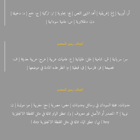
أر: أوربية | إغ: إغريقية | أهـ: انتهى النص | بج: بجاوية | تر: تركية | ج: جمع | د: دخيلة |
دن: دنقلاوية | س: عامية سودانية |
كشاف رموز المعجم
سر: سريانية | ش: شامية | طل: طليانية | ع: عاميات عربية | عرح: عربية حديثة | ف:
فصيحة | فر: فارسية | ق: قبطية | م: انظر هذه المادة في موضعها |
كشاف رموز المعجم
مدونات: مجلة السودان في رسائل ومدونات | مص: مصرية | مغ: مغربية | مو: مولدة | ن:
نوبية | ؟: المصدر أو الأصل غير معروف | و/: تنطق الواو ممالة في مثل اللفظة الانجليزية
boy | ي/: تنطق الياء ممالة في مثل اللفظة الانجليزية day |