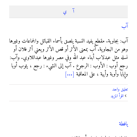
آ
ي
آب
آب: بجاوية. مقطع يفيد النسبة يلصق بأسماء القبائل والجماعات وغيرها
وهو من البجاوية. آب بمعنى الأثر أو قص الأثر ويعني أثر فلان أو
نسله مثل عبدلاب أبناء عبد الله وفي مصر وغيرها عبداللاوي. وآب:
رجع أوب : الأوب : الرجوع . آب إلى الشيء : رجع ، يئوب أوبا
وإيابا وأوبة وأيبة ، على المعاقبة
[...]
تعليق واحد
‫اقرأ المزيد
يافطة