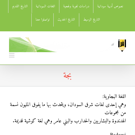
Ski
نصوص أدبية سودانية
دراسات لغوية ولهجية
اللغات السودانية
التاريخ القديم
t
conten
التاريخ الوسيط
التاريخ الحديث
تواصلوا معنا
بجة
اللغة البجاوية:
وهي إحدى لغات شرق السودان، ويتحدث بها ما يفوق المليون نسمة
من مجموعات
الهدندوة والبشاريين والحدارب والبني عامر وهي لغة كوشية قديمة.