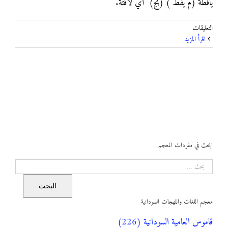
يافطة (م يفط ) (بج) أي لافتة.
على
التعليقات
يافطة
‫اقرأ المزيد
مغلقة
ابحث في مفردات المعجم
البحث
البحث
معجم اللغات واللهجات السودانية
قاموس العامية السودانية (226)