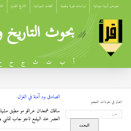
Ski
نصوص أدبية سودانية
دراسات لغوية ولهجية
اللغات السودانية
التاريخ القديم
الت
t
conten
أ
ب
ت
ث
ج
ح
خ
الصادق ود آمنة في الغزل
ابحث في مفردات المعجم
ساقك شمعدان عراقو مو مطبق مشيك 
البحث
العصر عند البيلمع تاجو جاب لقلبي و
البحث