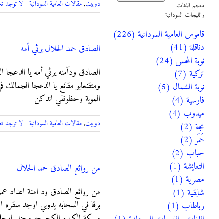
دوبيت
,
مقالات العامية السودانية
|
لا توجد تع
معجم اللغات
واللهجات السودانية
قاموس العامية السودانية (226)
دناقلة (41)
الصادق حمد الحلال يرثي أمه
نوبة المحس (24)
اﻟﺼﺎﺩﻕ ﻭﺩﺁﻣﻨﻪ يرثي أمه ﻳﺎ ﺍﻟﺪﻋﺠﺎ 
تركية (7)
ﻭﻣﺘﻘﻨﻌﺎﺑﻮ ﻣﻘﺎﻧﻊ ﻳﺎ ﺍﻟﺪﻋﺠﺎ ﺍﻟﺠﻤﺎ
نوبة الشمال (5)
ﺍﻟﻤﻮﻳﺔ ﻭحظوظي ﺍﻧﺪﻛﻦ
فارسية (4)
ميدوب (4)
دوبيت
,
مقالات العامية السودانية
|
لا توجد تع
بجة (2)
حَمَر (2)
حباب (2)
التعايشة (1)
من روائع الصادق حمد الحلال
مصرية (1)
شايقية (1)
رباطاب (1)
ﻣﺴﻜﺔ ﺍﻟﻜﺒﺪﻩ ﺍﻟﻜﺠﻮﺟﻪ ﻣﺤﺘﻞ ﻟﻬﺠ