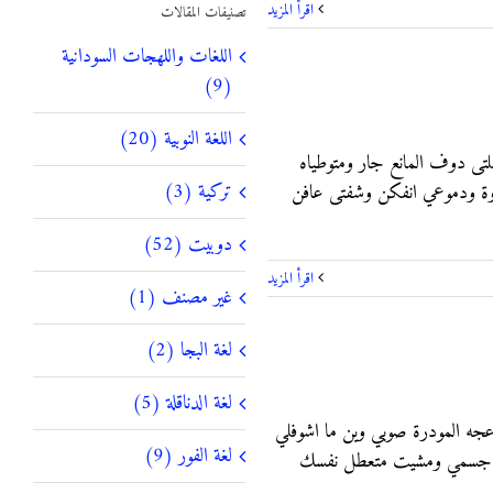
‫اقرأ المزيد
تصنيفات المقالات
اللغات واللهجات السودانية
(9)
اللغة النوبية (20)
ﻠﺘﻰ ﺩﻭﻑ ﺍﻟﻤﺎﻧﻊ ﺟﺎﺭ ﻭﻣﺘﻮﻃﻴﺎﻩ
تركية (3)
ﺭﻭﺓ ودموعي ﺍﻧﻔﻜﻦ ﻭﺷﻔﺘﻰ ﻋﺎﻓﻦ
دوبيت (52)
‫اقرأ المزيد
غير مصنف (1)
لغة البجا (2)
لغة الدناقلة (5)
ﻠﻬﻢ ﺷﻤﺘﻮﺑﻲ ﻓﻴﺸﺎﻥ ﺭﻳﺪﻱ ﻟﻠﺪﻋﺠﻪ ﺍﻟﻤﻮﺩﺭﺓ ﺻﻮﺑﻲ ﻭﻳﻦ ﻣﺎ ﺍﺷﻮﻓﻠﻲ
لغة الفور (9)
 ﺣﺸﺎﻱ ﻣﺘﻜﺘﻞ ﻧﻴﺮﺍﻧﻚ ﺳﻠﻦ ﺟﺴﻤﻲ ﻭﻣﺸﻴﺖ ﻣﺘﻌﻄﻞ ﻧﻔﺴﻚ