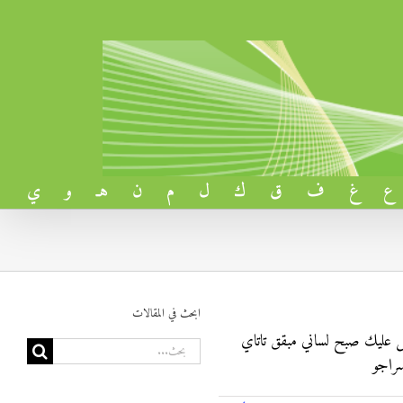
ع
غ
ف
ق
ك
ل
م
ن
هـ
و
ي
ابحث في المقالات
 عليك صبح لساني مبقق تاتاي
البحث
سراجو
عن: