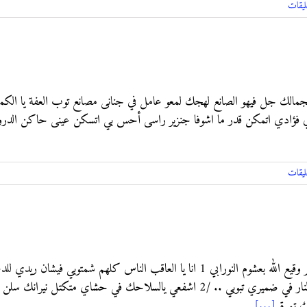
ليقات
ﺍﻟﺠﻤﺎﻟﻚ ﺟﻞ ﻓﻴﻬﻮ ﺍﻟﺼﺎﻧﻊ ﻟﻬﺠﻚ ﻟﻤﻌﻮ ﻋﺎﻣﻞ في ﺟﻨﺎﻧﻰ ﻣﺼﺎﻧﻊ ﺗﻮﺏ ﺍﻟﻌﻔﺔ ﻳﺎ ﺍﻟﻜﻤ
ﻟﻚ في ﻓﺆﺍﺩي ﺍﺗﻤﻜﻦ ﻗﺪﺭ ﻣﺎ ﺍﺷﻮﻓﺎ ﺟﻨﺰﻳﺮ ﺭﺍﺳﻰ ﺃﺣﺲ ﺑﻲ ﺍﺗﺴﻜﻦ ﻋﻴﻨﻰ ﺣﺎﻛﻦ ﺍﻟﺪ
ليقات
من روائع الصادق ود امنة اعداد عمر وقيع الله بعشوم النورابي 1 ﺍﻧﺎ ﻳﺎ ﺍﻟﻌﺎﻗﺐ ﺍﻟﻨﺎﺱ ﻛ
ﺑﺮﻗﺎ ﻓﻲ ﺍﻟﺴﺤﺎﺑﻪ ﻳﺪﻭﺑﻲ ﺍﻭﺟﺪ ﺳﻘﺮﻩ ﺍﻟﻨﺎﺭ ﻓﻲ ﺿﻤﻴﺮﻱ ﺗﺒﻮﺑﻲ .. /2 ﺍﺷﻔﻌﻲ ﻳﺎﻟﺴﻼﺣﻚ ﻓﻲ
ﻚ ﺗﻤﺮﺓ
[...]