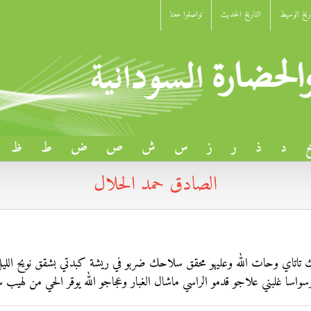
اريخ الوسيط
التاريخ الحديث
تواصلوا معنا
د
ذ
ر
ز
س
ش
ص
ض
ط
ظ
الصادق حمد الحلال
تاتاي وحات الله وعليهو محقق سلاحك ضربو في ريشة كبدتي بشقق نويح الليل
سواسا غلبني علاجو قدمو الراسي ماشال الغبار وعجاجو الله يوقر الحي من لهيب 