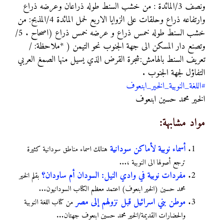
ونصف 3/المائدة : من خشب السنط طوله ذراعان وعرضه ذراع
وارتفاعه ذراع وحلقات على الزوايا الاربع لحمل المائدة 4/المذبح: من
خشب السنط طوله خمس ذراع و عرضه خمس ذراع (اصحاح . 5/
وتصنع دار المسكن الى جهة الجنوب نحو التيمن ( *ملاحظة: /
تعريف السنط بالهامش:شجرة القرض الذي يسيل منها الصمغ العربي
التفاؤل لجهة الجنوب .
#اللغة_النوبية_الخير_ابنعوف
الخير محمد حسين ابنعوف
مواد مشابهة:
أسماء نوبية لأماكن سودانية
هنالك اسماء مناطق سودانية كثيرة
ترجع أصولها الى النوبية ،...
مفردات نوبية في وادي النيل: السودان أم ساودان؟
بقلم الخير
محمد حسين (الخير ابنعوف) اعتمد معظم الكتاب السودانيون...
موطن بني اسرائيل قبل نزولهم إلى مصر
من كتاب اللغة النوبية
والحضارات القديمة/الخير محمد حسين ابنعوف جهتان...