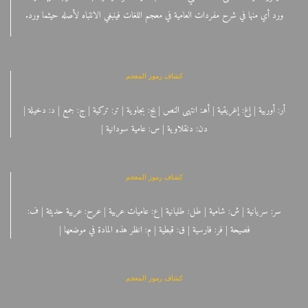
ورد أي منها في شرح مفردات العامية في معجم اللغات فينبغي الانتباه لأصله حيثما ورد.
كشاف رموز المعجم
أر: أوربية | إغ: إغريقية | أهـ: انتهى النص | بج: بجاوية | تر: تركية | ج: جمع | د: دخيلة |
دن: دنقلاوية | س: عامية سودانية |
كشاف رموز المعجم
سر: سريانية | ش: شامية | طل: طليانية | ع: عاميات عربية | عرح: عربية حديثة | ف:
فصيحة | فر: فارسية | ق: قبطية | م: انظر هذه المادة في موضعها |
كشاف رموز المعجم