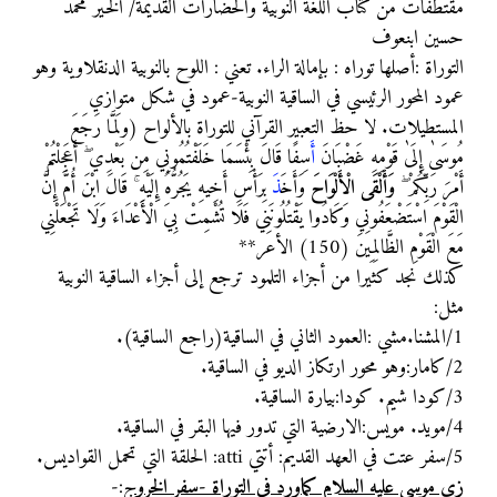
مقتطفات من كتاب اللغة النوبية والحضارات القديمة/ الخير محمد
حسين ابنعوف
التوراة :أصلها توراه : بإمالة الراء. تعني : اللوح بالنوبية الدنقلاوية وهو
عمود المحور الرئيسي في الساقية النوبية-عمود في شكل متوازي
المستطيلات. لا حظ التعبير القرآني للتوراة بالألواح (ولَمَّا رَجَعَ
مُوسَىٰ إِلَىٰ قَوْمِهِ غَضْبَانَ
أ
َسِفًا قَالَ بِئْسَمَا خَلَفْتُمُونِي مِن بَعْدِي ۖ أَعَجِلْتُمْ
أَمْرَ رَبِّكُمْ ۖ
وَأَلْقَى الْأَلْوَاحَ
وَأَخَ
ذ
َ بِرَأْسِ أَخِيهِ يَجُرُّهُ إِلَيْهِ ۚ قَالَ ابْنَ أُمَّ إِنَّ
الْقَوْمَ اسْتَضْعَفُونِي وَكَادُوا يَقْتُلُونَنِي فَلَا تُشْمِتْ بِيَ الْأَعْدَاءَ وَلَا تَجْعَلْنِي
مَعَ الْقَوْمِ الظَّالِمِينَ (150) الأعر**
كذلك نجد كثيرا من أجزاء التلمود ترجع إلى أجزاء الساقية النوبية
مثل:
1/المشنا.مشي :العمود الثاني في الساقية(راجع الساقية).
2/كامار:وهو محور ارتكاز الديو في الساقية.
3/كودا شيم. كودا:بيارة الساقية.
4/مويد. مويس:الارضية التي تدور فيها البقر في الساقية.
5/سفر عتت في العهد القديم: أتتي atti: الحلقة التي تحمل القواديس.
زي موسى عليه السلام كماورد في التوراة -سفر الخرو
ج
:-