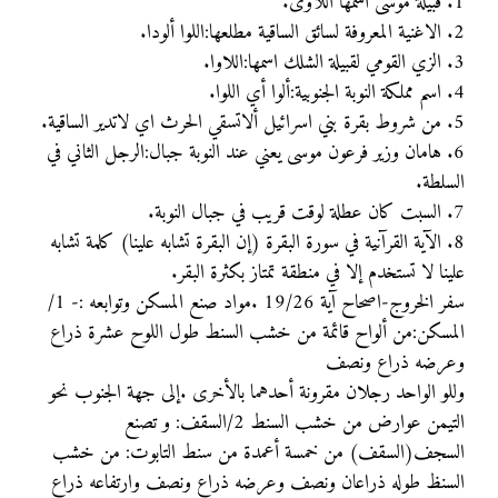
1. قبيلة موسى اسمها اللاوى.
2. الاغنية المعروفة لسائق الساقية مطلعها:اللوا ألودا.
3. الزي القومي لقبيلة الشلك اسمها:اللاوا.
4. اسم مملكة النوبة الجنوبية:ألوا أي اللوا.
5. من شروط بقرة بني اسرائيل ألاتسقي الحرث اي لاتدير الساقية.
6. هامان وزير فرعون موسى يعني عند النوبة جبال:الرجل الثاني في
السلطة.
7. السبت كان عطلة لوقت قريب في جبال النوبة.
8. الآية القرآنية في سورة البقرة (إن البقرة تشابه علينا) كلمة تشابه
علينا لا تستخدم إلا في منطقة تمتاز بكثرة البقر.
سفر الخروج-اصحاح آية 19/26 .مواد صنع المسكن وتوابعه :- 1/
المسكن:من ألواح قائمة من خشب السنط طول اللوح عشرة ذراع
وعرضه ذراع ونصف
وللو الواحد رجلان مقرونة أحدهما بالأخرى .إلى جهة الجنوب نحو
التيمن عوارض من خشب السنط 2/السقف: و تصنع
السجف(السقف) من خمسة أعمدة من سنط التابوت: من خشب
السنظ طوله ذراعان ونصف وعرضه ذراع ونصف وارتفاعه ذراع