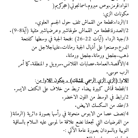
المواد:قرمز.بوص مبروم.اسمانجوني(حجركريم(
مكونات الزي:
1/الرداء:قطعة من القماش تلف حول الجسم العلوي.
2/الصدرة:قطعة من القماش طولهاشبر وعرضهاشبر مثنية (آية8-9).
3/جبة الرداء (آيات 22-26) :فتحة الجبة في وسطها كفتحة
الدرع.وصنعوا على أذيال الجبة رمانات.عليهاجلاجل من
ذهب.جلجل ورمانة.جلجل ورمانة.
4/الأقمصة.العمامة.عصابات القلانس.سرويل و المنطقة.كما أمر
الرب موسى.
اللاوا (الزي الزي الرسمي للشلك) . يتكون اللاوا
من
:
1/قطعة قماش كبيرة بيضاء تربط من خلاف على الكتف الايسر.
2/رابط في الوسط من اللون الاخضر.
3/عقد من السكسك الابيض.
4/نصف عصا من الابنوس منحوتة في رأسها بصورة دائرية (الرمانة(
من الفرضيات التي تجعلنا نضع علاقة ما لموسى عليه السلام بالساقية
النوبية وبالسودان بصورة عامة الآتي :-