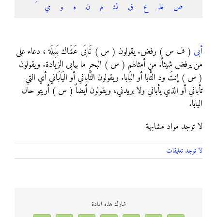
ص
ط
ع
ق
ك
م
ن
ه
و
ي
أبى
أبى
( ف س ) رفض. يقولون ( س ) تَابَى عَشَاك بَلِيلَة ، دعاء على
من يرفض شيئاً. من أمثالهم ( س ) البحر ما بيابى الزيادة. ويقولون
( س ) إنتَ ود التَّابا أو اليَابا. ويقولون التَّاباني أو اليَابَاني أي التي
تأباني أو الذي يأباني ولا يريدني، ويقولون أيضاً ( س ) أريتو حال
اليابا.
لا توجد مواد مشابهة
لا توجد تعليقات
شارك هذه المادة