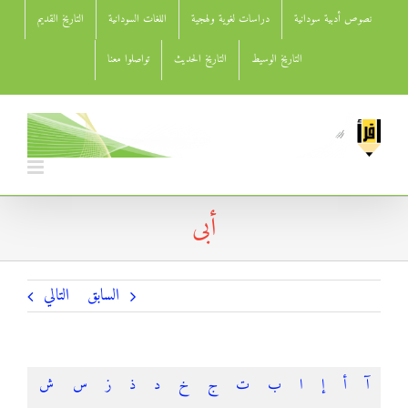
Ski
نصوص أدبية سودانية
دراسات لغوية ولهجية
اللغات السودانية
التاريخ القديم
t
conten
التاريخ الوسيط
التاريخ الحديث
تواصلوا معنا
أبى
السابق
التالي
آ
أ
إ
ا
ب
ت
ج
خ
د
ذ
ز
س
ش