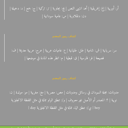
أر: أوربية | إغ: إغريقية | أهـ: انتهى النص | بج: بجاوية | تر: تركية | ج: جمع | د: دخيلة |
دن: دنقلاوية | س: عامية سودانية |
كشاف رموز المعجم
سر: سريانية | ش: شامية | طل: طليانية | ع: عاميات عربية | عرح: عربية حديثة | ف:
فصيحة | فر: فارسية | ق: قبطية | م: انظر هذه المادة في موضعها |
كشاف رموز المعجم
مدونات: مجلة السودان في رسائل ومدونات | مص: مصرية | مغ: مغربية | مو: مولدة | ن:
نوبية | ؟: المصدر أو الأصل غير معروف | و/: تنطق الواو ممالة في مثل اللفظة الانجليزية
boy | ي/: تنطق الياء ممالة في مثل اللفظة الانجليزية day |