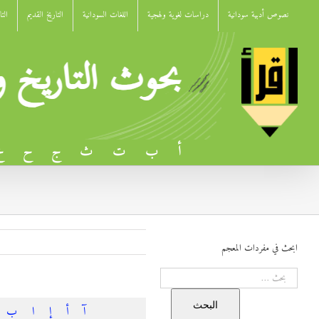
Ski
نصوص أدبية سودانية
دراسات لغوية ولهجية
اللغات السودانية
التاريخ القديم
الت
t
conten
أ
ب
ت
ث
ج
ح
خ
ابحث في مفردات المعجم
البحث
البحث
آ
أ
إ
ا
ب