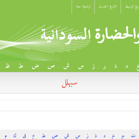
اريخ الوسيط
التاريخ الحديث
تواصلوا معنا
د
ذ
ر
ز
س
ش
ص
ض
ط
ظ
سبهلل
ت
ج
خ
د
ذ
ز
س
ش
ص
ط
ع
ق
ك
م