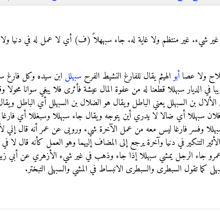
ء. غير منتظم ولا غاية له. جاء سبههلاً (ف) أي لا عمل له في دنيا ولا 
سلاح ولا عصا
أبو
الهيثم يقال للفارغ النشيط الفرح
سبهلل
ابن سيده وكل فارغ سبه
ريبا في الديار سبهللا قطعنا له من عفوة المال عيشة فأثرى فلا يبغي سوانا محولا 
 الألال بن السبهلل يعني الباطل ويقال هو الضلال بن السبهلل أي الباطل ويقا
لان سبهللا أي ضالا لا يدري أين يتوجه ويقال جاء سبهللا وسبغللا أي فارغا ي
بهللا وفسر فارغا ليس معه من عمل الآخرة شيء ورويى عن عمر أنه قال إني لأك
أثير التنكير في دنيا وآخرة يرجع إلى المضاف إليهما وهو العمل كأنه قال لا في
عمرو جاء الرجل يمشي سبهللا إذا جاء وذهب في غير شيء الأزهري عن أبي زيد 
هلى كما تقول السبطرى والسبطرى الانبساط في المشي والسبهلى التبختر.