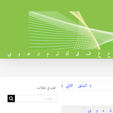
ع
غ
ف
ق
ك
ل
م
ن
هـ
و
ي
السابق
التالي
ابحث في المقالات
البحث
عن:
ن
ه
و
ي