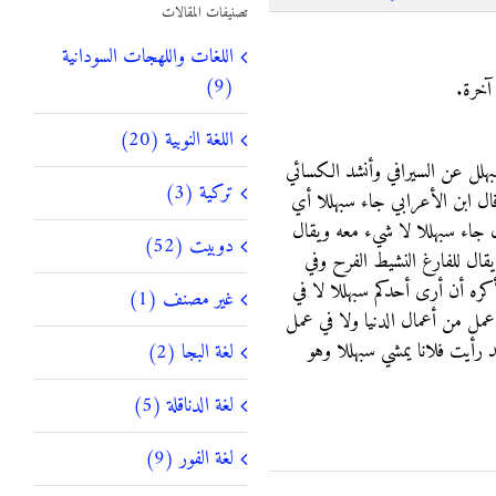
تصنيفات المقالات
اللغات واللهجات السودانية
(9)
آخرة.
اللغة النوبية (20)
لل عن السيرافي وأنشد الكسائي
تركية (3)
وقال ابن الأعرابي جاء سبهللا أي
ل جاء سبهللا لا شيء معه ويقال
دوبيت (52)
قال للفارغ النشيط الفرح وفي
ره أن أرى أحدكم سبهللا لا في
غير مصنف (1)
 عمل من أعمال الدنيا ولا في عمل
رأيت فلانا يمشي سبهللا وهو
لغة البجا (2)
لغة الدناقلة (5)
لغة الفور (9)