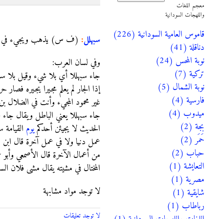
معجم اللغات
واللهجات السودانية
سبهلل
قاموس العامية السودانية (226)
سبهلل
:
(ف س) يذهب ويجيء في غير شي
دناقلة (41)
نوبة المحس (24)
وفي لسان العرب:
تركية (7)
جاء سبهللا أي بلا شيء وقيل بلا 
نوبة الشمال (5)
إذا الجار لم يعلم مجيرا يجيره فصار ح
فارسية (4)
غير محمود المجيء وأنت في الضلال بن
ميدوب (4)
جاء سبهللا يعني الباطل ويقال جاء ف
بجة (2)
الحديث لا يجيئن أحدكم
يوم
القيامة س
حَمَر (2)
عمل دنيا ولا في عمل آخرة قال ابن ال
حباب (2)
من أعمال الآخرة قال الأصمعي وأبو 
التعايشة (1)
المختال في مشيته يقال مشى فلان السب
مصرية (1)
لا توجد مواد مشابهة
شايقية (1)
رباطاب (1)
لا توجد تعليقات