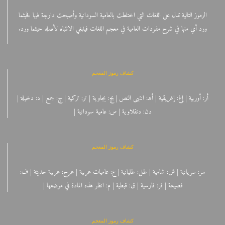
الرموز التالية تدل على اللغات التي اختلطت بالعامية السودانية وأصبحت دارجة فيها فحيثما
ورد أي منها في شرح مفردات العامية في معجم اللغات فينبغي الانتباه لأصله حيثما ورد.
كشاف رموز المعجم
أر: أوربية | إغ: إغريقية | أهـ: انتهى النص | بج: بجاوية | تر: تركية | ج: جمع | د: دخيلة |
دن: دنقلاوية | س: عامية سودانية |
كشاف رموز المعجم
سر: سريانية | ش: شامية | طل: طليانية | ع: عاميات عربية | عرح: عربية حديثة | ف:
فصيحة | فر: فارسية | ق: قبطية | م: انظر هذه المادة في موضعها |
كشاف رموز المعجم