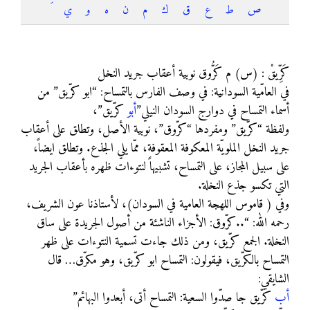
ص
ط
ع
ق
ك
م
ن
ه
و
ي
كريق
كَرِّيقْ : (س) م كَرُّوق نوبية أعقاب جريد النخل
في العامّية السودانية: في وصف الفارس بالتمساح: “ابو كرّيق” من
أسماء التمساح في دوارج السودان النيلي”
أبو
كرّيق”،
ولفظة “كرّيق” ومفردها “كرّوق”، نوبية الأصل، وتطلق على أعقاب
جريد النخل الملويّة المعكوفة المعقوفة، ممّا يلي الجذع. وتطلق ايضاً،
على سبيل المجاز، على التمساح، تشبيهاً لنتوءات ظهره بأعقاب الجريد
التي تكسو جذع النخلة.
وفي ( قاموس اللهجة العامية في السودان)، لأستاذنا عون الشريف،
رحمه الله: “..كرّوق: الأجزاء الناشئة من أصول الجريدة على ساق
النخلة. الجمع كرّيق، ومن ذلك جاءت تسمية النتوءات على ظهر
التمساح بالكرّيق، فيقولون: التمساح ابو كرّيق، وهو مكرّق… قال
الشايقي:
أب
كرّيق جا صدّوا السعية: التمساح أتى، أبعدوا البهائم”