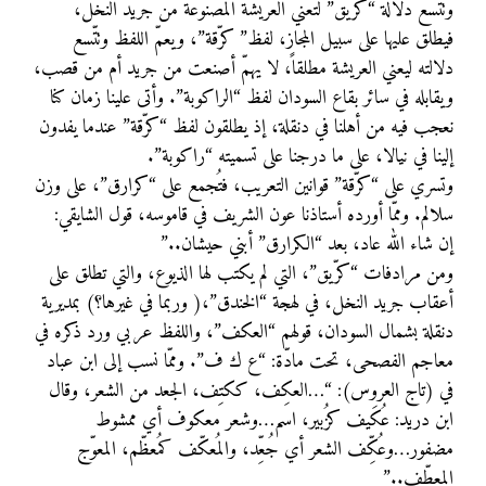
وتتّسع دلالة “كرّيق” لتعني العريشة المصنوعة من جريد النخل،
فيطلق عليها على سبيل المجاز، لفظ” كرّقة”، ويعمّ اللفظ وتتّسع
دلالته ليعني العريشة مطلقاً، لا يهمّ أصنعت من جريد أم من قصب،
ويقابله في سائر بقاع السودان لفظ “الراكوبة”. وأتى علينا زمان كنا
نعجب فيه من أهلنا في دنقلة، إذ يطلقون لفظ “كرّقة” عندما يفدون
إلينا في نيالا، على ما درجنا على تسميته “راكوبة”.
وتسري على “كرّقة” قوانين التعريب، فتُجمع على “كرارق”، على وزن
سلالم. وممّا أورده أستاذنا عون الشريف في قاموسه، قول الشايقي:
إن شاء الله عاد، بعد “الكرارق” أبني حيشان..”
ومن مرادفات “كرّيق”، التي لم يكتب لها الذيوع، والتي تطلق على
أعقاب جريد النخل، في لهجة “الخندق”،( وربما في غيرها؟) بمديرية
دنقلة بشمال السودان، قولهم “العكف”، واللفظ عربي ورد ذكره في
معاجم الفصحى، تحت مادّة: “ع ك ف”. وممّا نسب إلى ابن عباد
في (تاج العروس): “…العكِف، ككتِف، الجعد من الشعر، وقال
ابن دريد: عُكَيف كزُبير، اسم…وشعر معكوف أي ممشوط
مضفور…وعُكِّف الشعر أي جُعِّد، والمُعكّف كمُعظّم، المعوّج
المعطّف..”