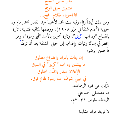
سدّر حبس الفجج
عشميق حبل الوجج
انا اخويا، مقلام الحجج…
ومن ذلك أيضاً رثاء رقية بنت محمد لأخيها عبد القادر محمد إمام ود
حبوبة (أعدم شنقاً في مايو ١٩٠٨)، ووصفها لمناقبه فشبهته، تارة
بالتمساح “ود اب
كريق
”، وتارة أخرى بالأسد “أبو رسوة”، وهو
يخطو في بسالة وثبات وإقدام، إلى حبل المشنقة بعد أن توضّ
أ
فأحسن الوضوء:
إن جات بالمراد والضراع مطلوق
ما بينشنق ود اب “كريق” في السوق
الإعلان صدر واتلمّت المخلوق
في عيني بشوف اب رسوة طامح فوق.
تنزّلت على قبره الرحمات.
د. مصطفى أحمد علي
الرباط، مارس ٢٠٢١م.
لا توجد مواد مشابهة