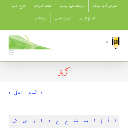
Ski
نصوص أدبية سودانية
دراسات لغوية ولهجية
اللغات السودانية
التاريخ القديم
t
conten
التاريخ الوسيط
التاريخ الحديث
تواصلوا معنا
كريق
السابق
التالي
آ
أ
إ
ا
ب
ت
ج
خ
د
ذ
ز
س
ش