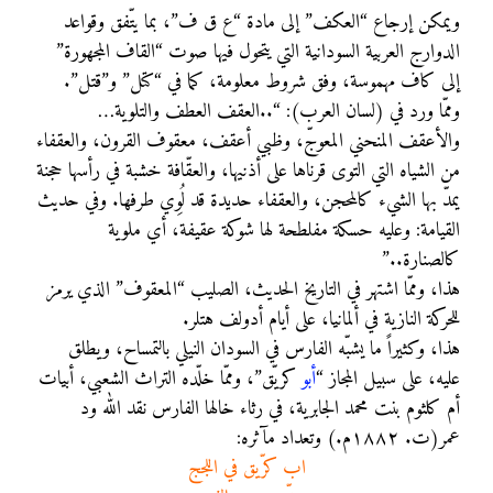
ويمكن إرجاع “العكف” إلى مادة “ع ق ف”، بما يتّفق وقواعد
الدوارج العربية السودانية التي يتحول فيها صوت “القاف المجهورة”
إلى كاف مهموسة، وفق شروط معلومة، كما في “كتل” و”قتل”.
وممّا ورد في (لسان العرب): “..العقف العطف والتلوية…
والأعقف المنحني المعوجّ، وظبي أعقف، معقوف القرون، والعقفاء
من الشياه التي التوى قرناها على أذنيها، والعقّافة خشبة في رأسها حجنة
يمدّ بها الشيء كالمحجن، والعقفاء حديدة قد لُوِي طرفها. وفي حديث
القيامة: وعليه حسكة مفلطحة لها شوكة عقيفة، أي ملوية
كالصنارة..”
هذا، وممّا اشتهر في التاريخ الحديث، الصليب “المعقوف” الذي يرمز
للحركة النازية في ألمانيا، على أيام أدولف هتلر.
هذا، وكثيراً ما يشبّه الفارس في السودان النيلي بالتمساح، ويطلق
عليه، على سبيل المجاز “
أبو
كريّق”، وممّا خلّده التراث الشعبي، أبيات
أم كلثوم بنت محمد الجابرية، في رثاء خالها الفارس نقد الله ود
عمر(ت. ١٨٨٢م.) وتعداد مآثره:
اب كرّيق في اللجج