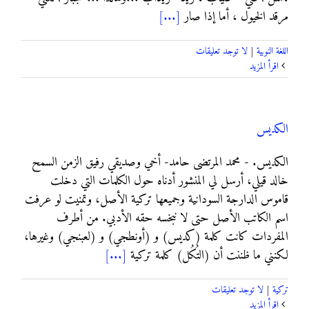
مرقد الخيول ، أما إذا صار
[...]
اللغة النوبية
|
لا توجد تعليقات
‫اقرأ المزيد
الكديس
الكديس. - محمد المرتضى حامد- أخي وصديقي رفيق الزمن السمح
خالد قيلي، أرسل لي المنشور أدناه حول الكلمات التي دخلت
قاموس الدارجة السودانية وجميعها تركية الأصل، وتمنيت لو عرفت
اسم الكاتب الأصل حتى لا نبخسه حقه الأدبي. من أطرف
المفردات كانت كلمة (كديس) و (أونطجي) و (لعبنجي) وغيرها،
لكنني ما ظننت أن (التُكُل) كلمة تركية
[...]
تركية
|
لا توجد تعليقات
‫اقرأ المزيد