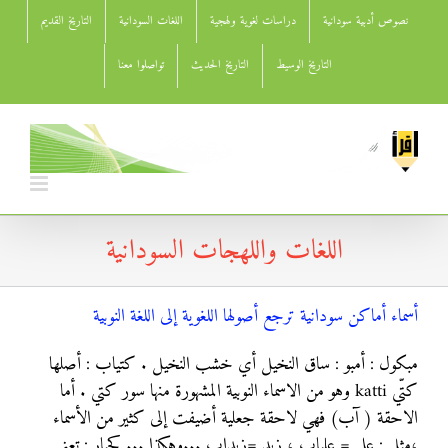
Ski
نصوص أدبية سودانية
دراسات لغوية ولهجية
اللغات السودانية
التاريخ القديم
t
conten
التاريخ الوسيط
التاريخ الحديث
تواصلوا معنا
اللغات واللهجات السودانية
أسماء أماكن سودانية ترجع أصولها اللغوية إلى اللغة النوبية
مبكول : أمبو : ساق النخيل أي خشب النخيل . كتياب : أصلها
كتّي katti وهو من الاسماء النوبية المشهورة منها سور كتي . أما
الاحقة ( آب) فهي لاحقة جعلية أضيفت إلى كثير من الأسماء
،مثل : علي = علياب ، زيد =زيداب ...وهكذا ... كجبار : تعني