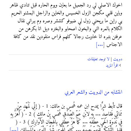
ﺍﺧﻮﻙ ﺍﻻ‌ﺻﻠﻲ ﻟﻲ ﺭﺩ ﺍﻟﺠﻤﻴﻞ ﻣﺎ ﺑﻌﺎﻳن ﻭﻳﻮﻡ ﺍﻟﺤﺎﺭﻩ ﻗﺒﻞ ﺗﻨﺎﺩﻱ ﻇﺎﻫﺮ
ﻭﺑﺎﻳﻦ ﻗﻠﺒﻲ ﻣﻜﺠﻦ ﺍﻟﺰﻭﻝ ﺍﻟﺨﺴﻴﺲ ﻭﺍﻟﺨﺎﻳﻦ ﻭﺍﻟﺮﺍﺟﻞ ﺍﻟﺒﻤﺸﻨﻮ ﺍﻟﺤﺮﻳﻢ
ﺑﻲ ﺭﺍﻳﻦ ﻣﺎ ﺑﺮﻳﺤﻨﻲ ﺯﻭﻝ ﻟﻲ ﺿﻴﻮﻓﻮ ﻛﺸﺸﺮ ﻭﺻﺮﻩ ﻭﻡ ﺑﺒﺮﺍﻧﻲ ﻧﻘﺎﻝ
ﺍﻟﻜﻼ‌ﻡ ﺑﺎﻟﻤﺮﻩ ﺍﻟﻨﻲ ﻭﺍﻟﺒﺨﻮﻥ ﺍﺻﺤﺎﺑﻮ ﻭﺍﻟﺒﻐﺘﺮﻩ ﺩﻳﻞ ﺍﻧﺎ ﺑﻜﺮﻫﻦ ﻣﻦ
ﻋﺮﻓﺘﻦ ﺑﺘﺒﺮﻩ ﺍﻧﺎ ﺧﺎﻭﻳﺖ ﺭﺟﺎﻻ‌ ﻛﻠﻬﻢ ﻓﺮﺍﺱ ﻣﻨﻘﻮﺩﻳﻦ ﻧﻘﺪ ﻣﻦ ﻛﺎﻓﺔ
ﺍﻻ‌ﺟﻨﺎﺱ
[...]
دوبيت
|
لا توجد تعليقات
‫اقرأ المزيد
المتشابه من الدوبيت والشعر العربي
قال تأبط شرًّا يمدح ابن عمه شُمس بن مالك: 1 - ( إنِّي لَمُهْدٍ مِنْ
ثَنائِي فَقاصِدٌ ... بِهِ لابْنِ عَمِّ الصِّدْقِ شُمْسِ بِنْ مالِكِ ) 2 - ( أَهُزُّ بِهِ
فِي نَدْوَةِ الْحَيِّ عِطْفَهُ ... كَمَا هَزَّ عِطْفِي بِالْهِجَانِ الأَوَارِكِ ) 3 - (
قَلِيلُ التَّشَكِّي لِلْمُهِمِّ يُصِيبُهُ ... كَثيرُ الْهَوَى شَتَّى النَّوَى وَالْمَسالِكِ
[...]