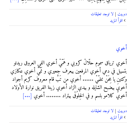
دوبيت
|
لا توجد تعليقات
‫اقرأ المزيد
أخوي
أخوي ترياق سموم حلّالْ كروبي و هَمّيْ أخوي الفي العروق ريدتو
بتسيل في دمي أخوي المرفعين بيعرف جعيري و نَمّيْ أخوي عكازي
وكتين يا مِحَنْ تتلمّيْ ...... أخوي من تَبَّ قام معروف كريم أجواد
أخويَ بيضبح الشايله و بيدي الزاد أخوي زينة الفريق نوارة الأولاد
أخويَ كلامو بلسم و في الخِلوُقْ بيتراد ........ أخوي
[...]
دوبيت
|
لا توجد تعليقات
‫اقرأ المزيد