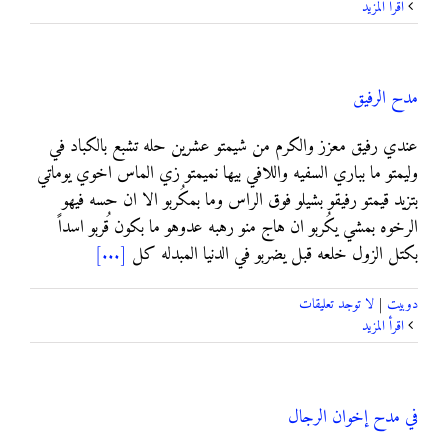
‫اقرأ المزيد
مدح الرفيق
ﻋﻨﺪﻱ ﺭﻓﻴﻖ ﻣﻌﺰﺯ ﻭﺍﻟﻜﺮﻡ ﻣﻦ ﺷﻴﻤﺘﻮ ﻋﺸﺮﻳﻦ ﺣﻠﻪ ﺗﺸﺒﻊ ﺑﺎﻟﻜﺒﺎﺩ ﻓﻲ
ﻭﻟﻴﻤﺘﻮ ﻣﺎ ﺑﺒﺎﺭﻱ ﺍﻟﺴﻔﻴﻪ ﻭﺍﻟﻼ‌ﻓﻲ ﺑﻴﻬﺎ ﻧﻤﻴﻤﺘﻮ ﺯﻱ ﺍﻟﻤﺎﺱ ﺍﺧﻮﻱ ﻳﻮﻣﺎﺗﻲ
ﺑﺘﺰﻳﺪ ﻗﻴﻤﺘﻮ ﺭﻓﻴﻘﻮ ﺑﺸﻴﻠﻮ ﻓﻮﻕ ﺍﻟﺮﺍﺱ ﻭﻣﺎ ﺑﻤﻜُﺮﺑﻮ ﺍﻻ‌ ﺍﻥ ﺣﺴﻪ ﻓﻴﻬﻮ
ﺍﻟﺮﺧﻮﻩ ﺑﻤﺸﻲ ﻳﻜُﺮﺑﻮ ﺍﻥ ﻫﺎﺝ ﻣﻨﻮ ﺭﻫﺒﻪ ﻋﺪﻭﻫﻮ ﻣﺎ ﺑﻜﻮﻥ ﻗُﺮﺑﻮ ﺍﺳﺪﺍً
ﺑﻜﺘﻞ ﺍﻟﺰﻭﻝ ﺧﻠﻌﻪ ﻗﺒﻞ ﻳﻀﺮﺑﻮ ﻓﻲ ﺍﻟﺪﻧﻴﺎ ﺍﻟﻤﺒﺪﻟﻪ ﻛﻞ
[...]
دوبيت
|
لا توجد تعليقات
‫اقرأ المزيد
في مدح إخوان الرجال