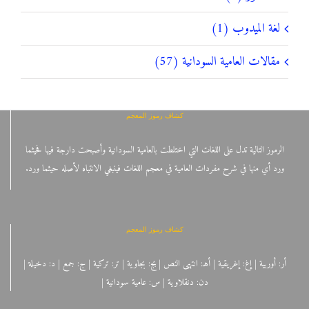
لغة الميدوب (1)
مقالات العامية السودانية (57)
كشاف رموز المعجم
الرموز التالية تدل على اللغات التي اختلطت بالعامية السودانية وأصبحت دارجة فيها فحيثما
ورد أي منها في شرح مفردات العامية في معجم اللغات فينبغي الانتباه لأصله حيثما ورد.
كشاف رموز المعجم
أر: أوربية | إغ: إغريقية | أهـ: انتهى النص | بج: بجاوية | تر: تركية | ج: جمع | د: دخيلة |
دن: دنقلاوية | س: عامية سودانية |