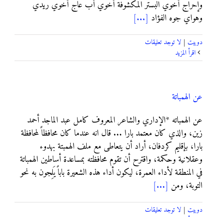
وإحراج أخوي البستر المكشوفة أخوي أب عاج أخوي ريدي
وهواي جوه الفؤاد
[...]
دوبيت
|
لا توجد تعليقات
‫اقرأ المزيد
عن الهمباتة
عن الهمباته *الإداري والشاعر المعروف كامل عبد الماجد أحمد
زين، والذي كان معتمد بارا ... قال انه عندما كان محافظاً لمحافظة
بارا، بإقليم كردفان، أراد أن يتعاطى مع ملف الهمبتة بهدوء
وعقلانية وحكمة، واقترح أن تقوم محافظته بمساعدة أساطين الهمباتة
في المنطقة لأداء العمرة، ليكون أداء هذه الشعيرة باباً يَلِجون به نحو
التوبة، ومن
[...]
دوبيت
|
لا توجد تعليقات