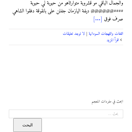
ﻭﺍﻟﺠﻤﺎﻝ ﺍﻟﺒﺎﻗﻲ ﻣﻮ ﻗﺸﺮﻭﺑﺔ ﻣﺘﻮﺍﺭﺛﺎﻫﻮ ﻣﻦ ﺣﺒﻮﺑﺔ ﻟﻲ ﺣﺒﻮﺑﺔ
####@@@@@@ ﺩﻳﻔﺔ ﺍﻟﻴﺎﺯﻣﺎﻥ ﺟﻔﻠﻦ ﻋﻠﻰ ﺑﺎﻧﻘﻮﻗﺔ ﺩﻓﻘﻮﺍ ﺍﻟﺸﺎﻫﻲ
ﺻﺮﻑ ﻓﻮﻕ
[...]
اللغات واللهجات السودانية
|
لا توجد تعليقات
‫اقرأ المزيد
ابحث في مفردات المعجم
البحث
البحث