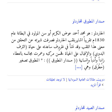
مسدار المطيرق للحاردلو
الحاردلو : هو محمد أحمد عوض الكريم أبو سن المولود في البطانة عام
1830م تقريباً اشتهربلقب الحاردلو فصرفت شهرته عن التحقق من
معنى هذا اللقب وقد نشأ في ظروف ساعدته على حياة (الترف
البدوي) والإقبال على الحياة فحسُن مركبه وعمرت مجالسه بالعطاء
زاداً وأدباً وإنسانية (( مسدار المطيرق )) : * المطيرق تصغير
(مُطْرَق) وهي
[...]
دوبيت
,
مقالات العامية السودانية
|
لا توجد تعليقات
‫اقرأ المزيد
مسدار الصيد للحاردلو