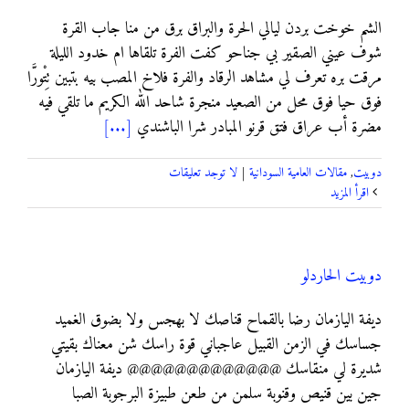
الشم خوخت بردن ليالي الحرة والبراق برق من منا جاب القرة
شوف عيني الصقير بي جناحو كفت الفرة تلقاها ام خدود الليلة
مرقت بره تعرف لي مشاهد الرقاد والفرة فلاخ المصب بيه بتبين تِتْورَّا
فوق حيا فوق محل من الصعيد منجرة شاحد الله الكريم ما تلقي فيه
مضرة أب عراق فتق قرنو المبادر شرا الباشندي
[...]
دوبيت
,
مقالات العامية السودانية
|
لا توجد تعليقات
‫اقرأ المزيد
دوبيت الحاردلو
ﺩﻳﻔﺔ ﺍﻟﻴﺎﺯﻣﺎﻥ ﺭﺿﺎ ﺑﺎﻟﻘﻤﺎﺡ ﻗﻨﺎﺻﻚ ﻻ ﺑﻬﺠﺲ ﻭﻻ ﺑﻀﻮﻕ ﺍﻟﻐﻤﻴﺪ
ﺟﺴﺎﺳﻚ ﻓﻲ ﺍﻟﺰﻣﻦ ﺍﻟﻘﺒﻴﻞ ﻋﺎﺟﺒﺎﻧﻲ ﻗﻮﺓ ﺭﺍﺳﻚ ﺷﻦ ﻣﻌﻨﺎﻙ ﺑﻘﻴﺘﻲ
ﺷﺪﻳﺮﺓ ﻟﻲ ﻣﻨﻘﺎﺳﻚ @@@@@@@@@@@@@ ﺩﻳﻔﺔ ﺍﻟﻴﺎﺯﻣﺎﻥ
ﺟﻴﻦ ﺑﻴﻦ ﻗﻨﻴﺺ ﻭﻗﻨﻮﺑﺔ ﺳﻠﻤﻦ ﻣﻦ ﻃﻌﻦ ﻃﺒﻴﺰﺓ ﺍﻟﺒﺮﺟﻮﺑﺔ ﺍﻟﺼﺒﺎ