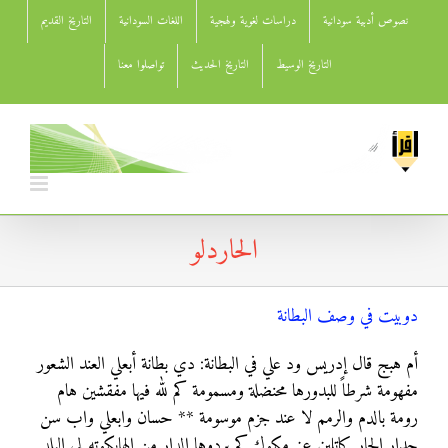
Ski
نصوص أدبية سودانية
دراسات لغوية ولهجية
اللغات السودانية
التاريخ القديم
t
conten
التاريخ الوسيط
التاريخ الحديث
تواصلوا معنا
الحاردلو
دوبيت في وصف البطانة
أم هبج قال إدريس ود علي في البطانة: دي بطانة أبعلي العند الشعور
مفهومة شرطاً للبدورها محنضلة ومسمومة كم لله فيها مفقشين هام
رومة بالدم والرمم لا عند جزم موسومة ** حسان وابعلي واب سن
حدار الجار كاتلين عز مكوك كم بردوها الدار من الهايكوته لي البلد