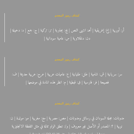
كشاف رموز المعجم
أر: أوربية | إغ: إغريقية | أهـ: انتهى النص | بج: بجاوية | تر: تركية | ج: جمع | د: دخيلة |
دن: دنقلاوية | س: عامية سودانية |
كشاف رموز المعجم
سر: سريانية | ش: شامية | طل: طليانية | ع: عاميات عربية | عرح: عربية حديثة | ف:
فصيحة | فر: فارسية | ق: قبطية | م: انظر هذه المادة في موضعها |
كشاف رموز المعجم
مدونات: مجلة السودان في رسائل ومدونات | مص: مصرية | مغ: مغربية | مو: مولدة | ن:
نوبية | ؟: المصدر أو الأصل غير معروف | و/: تنطق الواو ممالة في مثل اللفظة الانجليزية