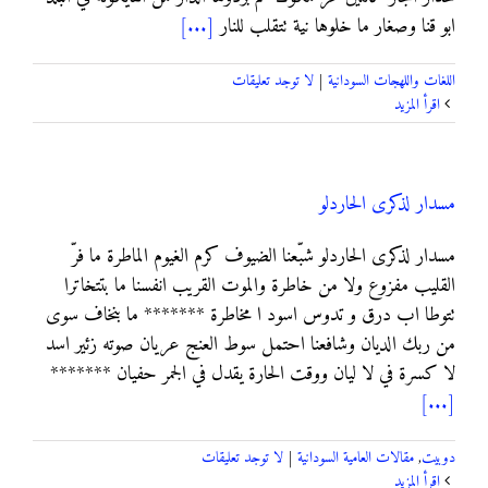
ابو قنا وصغار ما خلوها نية تتقلب للنار
[...]
اللغات واللهجات السودانية
|
لا توجد تعليقات
‫اقرأ المزيد
مسدار لذكرى الحاردلو
مسدار لذكرى الحاردلو شبّعنا الضيوف كرم الغيوم الماطرة ما فرّ
القليب مفزوع ولا من خاطرة والموت القريب انفسنا ما بتتخاترا
تتوطا اب درق و تدوس اسود ا مخاطرة ******* ما بنخاف سوى
من ربك الديان وشافعنا احتمل سوط العنج عريان صوته زئير اسد
لا كسرة في لا ليان ووقت الحارة يقدل في الجمر حفيان *******
[...]
دوبيت
,
مقالات العامية السودانية
|
لا توجد تعليقات
‫اقرأ المزيد