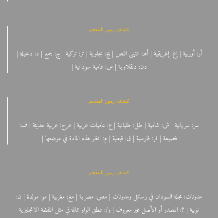
كشاف رموز المعجم
أر: أوربية | إغ: إغريقية | أهـ: انتهى النص | بج: بجاوية | تر: تركية | ج: جمع | د: دخيلة |
دن: دنقلاوية | س: عامية سودانية |
كشاف رموز المعجم
سر: سريانية | ش: شامية | طل: طليانية | ع: عاميات عربية | عرح: عربية حديثة | ف:
فصيحة | فر: فارسية | ق: قبطية | م: انظر هذه المادة في موضعها |
كشاف رموز المعجم
مدونات: مجلة السودان في رسائل ومدونات | مص: مصرية | مغ: مغربية | مو: مولدة | ن:
نوبية | ؟: المصدر أو الأصل غير معروف | و/: تنطق الواو ممالة في مثل اللفظة الانجليزية