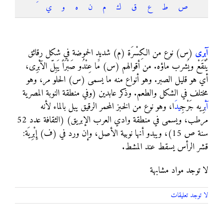
ص
ط
ع
ق
ك
م
ن
ه
و
ي
آبرى
آبرى
(س) نوع من الكِسْرَة (م) شديد الحموضة في شكل رقائق
يُنْقَعْ ويُشرب ماؤه. من أقوالهم (س) مََا عِنْدُو صَبْرَاً يَبِلّ الآبْرِى،
أي هو قليل الصبر. وهو أنواع منه ما يسمى (س) الحلو مر، وهو
مختلف في الشكل والطعم. وذكر عابدين (وفي منطقة النوبة المصرية
آب
ْرِيه جَرْجِ
يد
َا، وهو نوع من الخبز المحمر الرقيق يبل بالماء لأنه
مرطب، ويسمى في منطقة وادي العرب الإبريق) (الثقافة عدد 52
سنة ص 15)، ويبدو أنها نوبية الأصل، وإن ورد في (ف) إِبْرِيَة:
قشر الرأس يسقط عند المشط.
لا توجد مواد مشابهة
لا توجد تعليقات