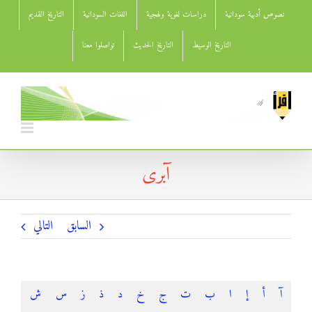
Ski
نصوص أدبية سودانية
دراسات لغوية ولهجية
اللغات السودانية
التاريخ القديم
t
conten
التاريخ الوسيط
التاريخ الحديث
تواصلوا معنا
آبرى
السابق
التالي
آ
أ
إ
ا
ب
ت
ج
خ
د
ذ
ز
س
ش