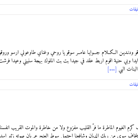
ليقات
ــة بسوقو ودنـديـن الــكــلام جـــوايـا عامــر سوقو يا روحي وغناي طاوعوني ارسو 
ــل ايدا وبي حنية اقوم اربط عقد في جيدا بت بت الملوك بهجة سنيني وعيدا فرشت
البنات البي
[...]
ليقات
 كرم الغيوم الماطرة ما فرّ القليب مفزوع ولا من خاطرة والموت القريب انفسنا
نخاف سوى من ربك الديان وشافعنا احتمل سوط العنج عريان صوته زئير اسد ل