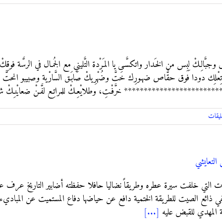
جبَّالِـكْ لِبِس من الخَـدار واتكسَّـى يا المـَرْدة التَّليني مع الجُمـال في الرسَّة فوقِكْ زَ
 فوق حقَّاص ضهـورِك خَتَّ وضُهْرِيكْ صَابَـق السَّارْية وصبيبو انحتَّ قِبْلِيـكْ 
 ************************* خرَّفْـتِ، وطلايْعِـكْ للمراتِـع لفَّـنْ ضعايْنـِكْ شيَّ
ليقات
التعايشي
التي خلفت سيرة عطره وطريقاً نضاليا حافلا حفظته أضابير التاريخ عرف عنه م
ائفي ذائع الصيت للطريقة الختمية دافع عن حياضها دفاع المستميت عن المباديء
 المهدي للقبض عليه
[...]