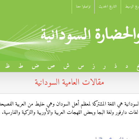
اريخ الوسيط
التاريخ الحديث
تواصلوا معنا
د
ذ
ر
ز
س
ش
ص
ض
ط
ظ
مقالات العامية السودانية
ة السودانية هي اللغة المشتركة لمعظم أهل السودان وهي خليط من العربية الف
أو لغات دارفور ولغة البجا وبعض اللهجات العربية والأوربية والتركية والفارسية.