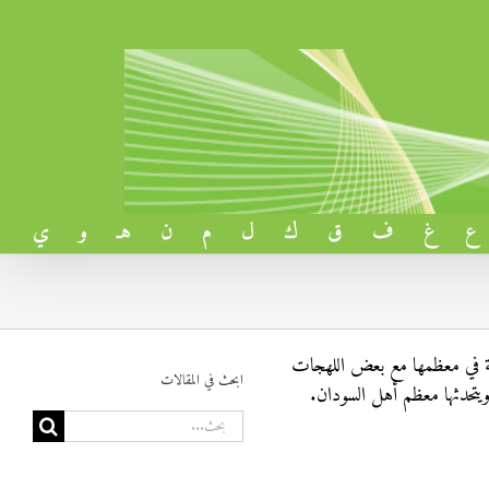
ع
غ
ف
ق
ك
ل
م
ن
هـ
و
ي
صيحة في معظمها مع بعض اللهجات
ابحث في المقالات
 ويتحدثها معظم أهل السودان.
البحث
عن: