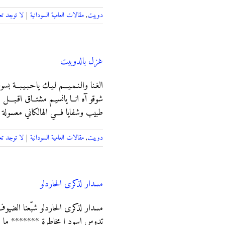
دوبيت
,
مقالات العامية السودانية
|
لا توجد تع
غزل بالدوبيت
الغـنا والـنـمـيـــم لـيـك ياحـبـيـب
شوقو آه انــا يانسيـم مشتــاق اقـبـ
طبيب وشفايا فـــي الهالكاني معسولة 
دوبيت
,
مقالات العامية السودانية
|
لا توجد تع
مسدار لذكرى الحاردلو
مسدار لذكرى الحاردلو شبّعنا الضيوف
تدوس اسود ا مخاطرة ******* ما ب