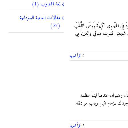
لغة الميدوب (1)
مقالات العامية السودانية
(57)
 فِي المَهَاوِي كَرِيرَة رُوسَ اللَّبْلَبَ
باد شابعنو نشرب صافي والغيرنا بي
‫اقرأ المزيد
ن رضـوان عندهـا لينـا عظمة
جبدك للزمام نتيل رباب مو نتقه
‫اقرأ المزيد