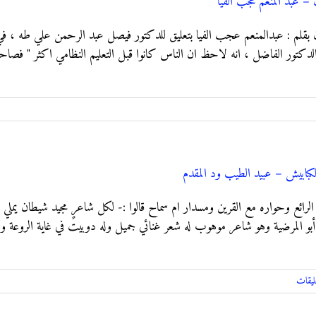
 – عبد المنعم عجب الفيا
ﺁﻥ ﺑﻘﻠﻢ : ﻋﺒﺪﺍﻟﻤﻨﻌﻢ ﻋﺠﺐ ﺍﻟﻔﻴﺎ ﺑﺘﻌﻠﻴﻖ ﻟﻠﺪﻛﺘﻮﺭ ﻓﻴﺼﻞ ﻋﺒﺪ ﺍﻟﺮﺣﻤﻦ ﻋﻠﻲ ﻃﻪ ، ﻓﻲ
 ﺍﻟﺪﻛﺘﻮﺭ ﺍﻟﻔﺎﺿﻞ ، ﺍﻧﻪ ﻻﺣﻆ ﺍﻥ ﺍﻟﻨﺎﺱ ﻛﺎﻧﻮﺍ ﻗﺒﻞ ﺍﻟﺘﻌﻠﻴﻢ ﺍﻟﻨﻈﺎﻣﻲ ﺍﻛﺜﺮ " ﻓﺼﺎ
لكبابيش – عبيد الطيب ود المقدم
ئع وحواره مع القرين ومسدار ام سماح قالوا :- لكل شاعرٍ مجيد شيطان يملي عل
و المرضية وهو شاعر موهوب له شعر غنائي جميل وله دوبيت في غاية الروعة والج
ليقات