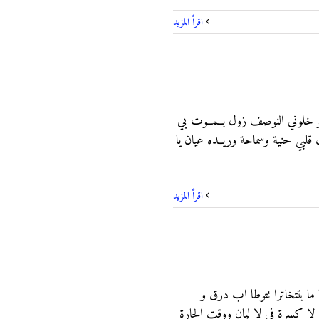
‫اقرأ المزيد
وروقو خلوني النوصف زول بــمــوت بي
 قلبي حنية وسماحة وريــده عيان يا
‫اقرأ المزيد
 ما بتتخاترا تتوطا اب درق و
ا كسرة في لا ليان ووقت الحارة