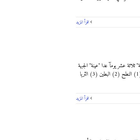
‫اقرأ المزيد
 ثلاثة عشر يومآ عدا "عينة" الجبهة
فهي أربعة عشر يومآ وتكون كل فصل من فصول السنة الأربعة سبع عين. يتكون فصل الصيف من العين الآتية : (1) النطح (2) البطين (3) الثريا
‫اقرأ المزيد