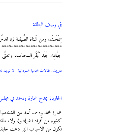
في وصف البطانة
سِمْحَتْ، ومن شَناة الصَّيفـة لونا اندسَّ و
************************* تِعْلِك دودا
جبَّالِك جَبَد كُجَـر السحـاب، واتغتَّى
دوبيت
,
مقالات العامية السودانية
|
لا توجد تع
الحاردلو يمدح عمارة ودحمد في مجلس 
عمارة محمد ودحمد أحد من الشخصيات 
كغيره من أفراد القبيلة وله ولاء ط
تكون من الاسباب التى دعت خليفة