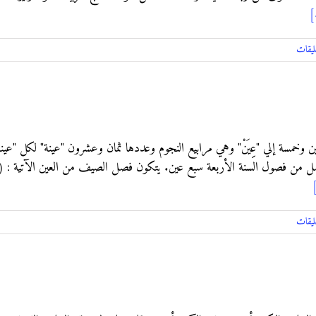
[
ليقات
ين وخمسة إلي "عِِيَنْ" وهي مرابيع النجوم وعددها ثمان وعشرون "عينة" لكل "عينة"
ليقات