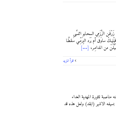
رْقَـن الرَّزَمِي السحـابو اتمسَّى
ساوَق أم بَرَد البِرَمِّـي سَقطَّـا
لَـنْ من المدامِـر،
[...]
‫اقرأ المزيد
ناصبة للثورة المهدية العداء
 بسيفه الاشهر (ابقد) ولعل هذه قد