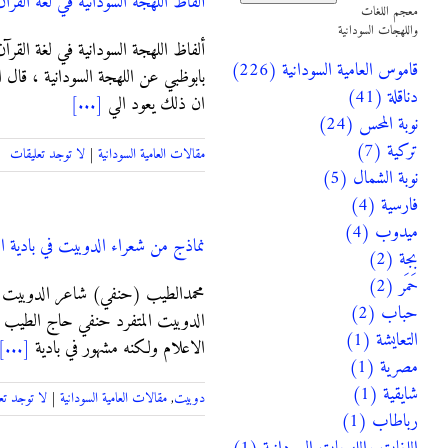
ﺃﻟﻔﺎﻅ ﺍﻟﻠﻬﺠﺔ ﺍﻟﺴﻮﺩﺍﻧﻴﺔ ﻓﻲ ﻟﻐﺔ ﺍﻟﻘﺮﺁﻥ
معجم اللغات
واللهجات السودانية
ﺃﻟﻔﺎﻅ ﺍﻟﻠﻬﺠﺔ ﺍﻟﺴﻮﺩﺍﻧﻴﺔ ﻓﻲ ﻟﻐﺔ ﺍﻟﻘﺮ
قاموس العامية السودانية (226)
ﺑﺎﺑﻮﻇﺒﻲ ﻋﻦ ﺍﻟﻠﻬﺠﺔ ﺍﻟﺴﻮﺩﺍﻧﻴﺔ ، ﻗﺎﻝ
دناقلة (41)
ﺍﻥ ﺫﻟﻚ ﻳﻌﻮﺩ ﺍﻟﻲ
[...]
نوبة المحس (24)
تركية (7)
مقالات العامية السودانية
|
لا توجد تعليقات
نوبة الشمال (5)
فارسية (4)
ميدوب (4)
نماذج من شعراء الدوبيت في بادية ا
بجة (2)
حَمَر (2)
محمدالطيب (حنفي) شاعر الدوبيت الرا
حباب (2)
الدوبيت المتفرد حنفي حاج الطيب أب
التعايشة (1)
الاعلام ولكنه مشهور في بادية
[...]
مصرية (1)
شايقية (1)
دوبيت
,
مقالات العامية السودانية
|
لا توجد تع
رباطاب (1)