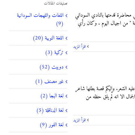
تصنيفات المقالات
 ﻣﺤﺎﺿﺮﺓ ﻗﺪﻣﺘﻬﺎ ﺑﺎﻟﻨﺎﺩﻱ ﺍﻟﺴﻮﺩﺍﻧﻲ
اللغات واللهجات السودانية
ﺣﺔ " ﻣﻦ ﺍﺟﻴﺎﻝ ﺍﻟﻴﻮﻡ . ﻭﻛﺎﻥ ﺭﺃﻱ
(9)
اللغة النوبية (20)
‫اقرأ المزيد
تركية (3)
دوبيت (52)
غير مصنف (1)
يه الشعر. وإليكم قصة بطلها شاعر
لغة البجا (2)
مال الا انه لم يلق حظه من
لغة الدناقلة (5)
‫اقرأ المزيد
لغة الفور (9)