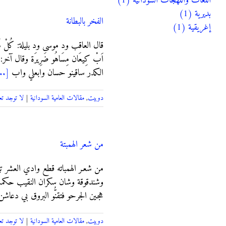
اللغات واللهجات السودانية (1)
بديرية (1)
الفخر بالبطانة
إغريقية (1)
قال العاقب ود موسى ود بليلة: كُلْ مَا حَيْ بِيِ
اَبْ كِيعَان مِسَاهُو ضَرِيرَة وقال آ
الكدر ساقينو حسان وابعلي واب
..]
دوبيت
,
مقالات العامية السودانية
|
لا توجد تع
من شعر الهمبتة
من شعـر الهمباته قطع وادي العشر تي
وشندقوقة وشان سكران النقيب حكمت مع
هجين الجرحو فتقنُّو البروق بي دعاش
دوبيت
,
مقالات العامية السودانية
|
لا توجد تع