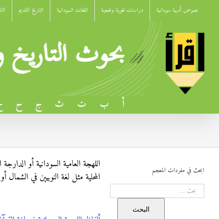
Ski
نصوص أدبية سودانية
دراسات لغوية ولهجية
اللغات السودانية
التاريخ القديم
الت
t
conten
أ
ب
ت
ث
ج
ح
خ
اللهجة العامية السودانية أو الدارج
ابحث في مفردات المعجم
المحلية مثل لغة النوبيين في الشمال 
البحث
البحث