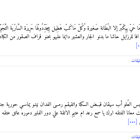
كْبَرْ إلا البُطَانة صَغيرة وُكُلْ مَاكَبْ هَطِيل بِيجَدِّدُولْهَا حَرِيرَة السَّارْيَة التَّجَوِّدْ
خر: افا للرزايل حاشا ما بدنو الجار والعشير دايما عليهو بحنو قراف الصقور من الك
[.
ليقات
س العُلو أب سيقان قبــض السكة واتقيقم رمــى الفدان نيتـو يماسـي حورية جنا
انا الفتقه ابرك يا سمع رعد ام عتيم الاتقة علي دور الفلير دموره عاتق عتقه 
ن
[...]
ليقات