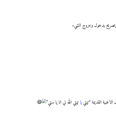
 وتصريح بدخول وخروج الشيء
الاغنية القديمة “تيتي
يا
تيتي الله لي انا يا ستي”