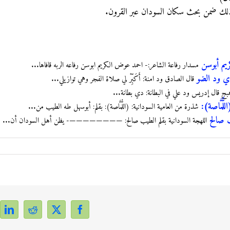
ذلك ضمن بحث سكان السودان عبر القرون.
يم أبوسن
مسدار رفاعة الشاعر:- احمد عوض الكريم ابوسن رفاعه الربه قافاها...
ي ود الضو
قال الصادق ود امنة: أَكَبِّرْ لي صلاة الفجر وهي توازيلي...
بج قال إدريس ود علي في البطانة: دي بطانة...
ُّمَّاصة):
شذرة من العامية السودانية: (اللُّمَّاصة): بقلم: أبوسهل طه الطيب من...
ب صالح
اللهجة السودانية بقلم الطيب صالح: ————————- يظن أهل السودان أن...
dIn
Reddit
Facebook
X