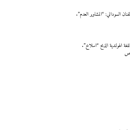
نان السوداني: “المشاوير العدم”.
لغة الهولندية الذبح “اسلاخ”.
اص