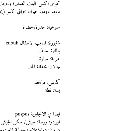
كوس/كس: البنت الصغيرة وحرفت لت
دَدَه، دودو: حيوان خرافي كاسر (يخ
ملوخية: خدرة/خضرة
شنبورة: قضيب الاطفال çubuk
بطانية: لحاف
عربة: سيارة
جزلان: محفظة المال
كديس: هر/قط
بسة: قطة
ايضا في الانجليزية puspus
اوردو/اورطة: جيش/ سكن الجيش.. 
درمان: دواء/علاج/صيدلية (ام درم