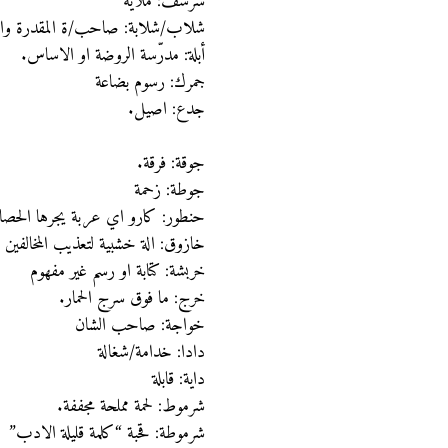
شرشف: ملاية
شلاب/شلابة: صاحب/ة المقدرة وال
أبلة: مدرّسة الروضة او الاساس.
جمرك: رسوم بضاعة
جدع: اصيل.
جوقة: فرقة.
جوطة: زحمة
حنطور: كارو اي عربة يجرها الحصا
خازوق: الة خشبية لتعذيب المخالفين
خربشة: كتابة او رسم غير مفهوم
خرج: ما فوق سرج الحمار.
خواجة: صاحب الشان
دادا: خدامة/شغالة
داية: قابلة
شرموط: لحمة مملحة مجففة.
شرموطة: قحبة “كلمة قليلة الادب”