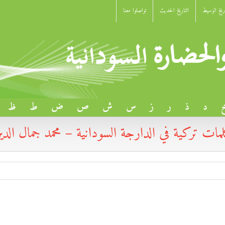
اريخ الوسيط
التاريخ الحديث
تواصلوا معنا
د
ذ
ر
ز
س
ش
ص
ض
ط
ظ
مات تركية في الدارجة السودانية – محمد جمال الدي
 محمد جمال الدين