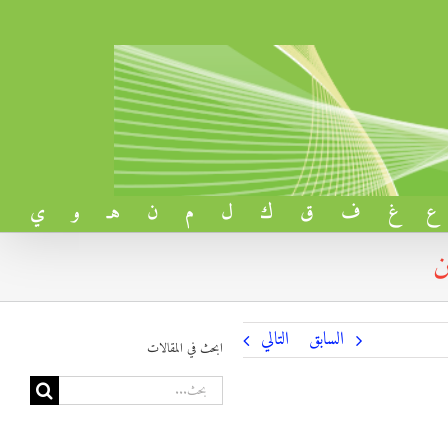
ع
غ
ف
ق
ك
ل
م
ن
هـ
و
ي
ن
السابق
التالي
ابحث في المقالات
البحث
عن: