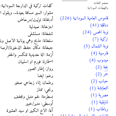
معجم اللغات
كلمات تركية في الدارجة السودانية:
واللهجات السودانية
مشوار: السير مسافة بعيدة.. ويقول الف
قاموس العامية السودانية (226)
أدبخانة: توليت/مرحاض
دناقلة (41)
اجزخانة: صيدلية
نوبة المحس (24)
شفخانة: مستشفى
تركية (7)
سلخانة: مذبح وهي يونانية الاصل وبال
نوبة الشمال (5)
جبخانة: مكان حفظ الذخيرة/الرص
فارسية (4)
أزمة: الة حديدية للكسر والحفر
ميدوب (4)
استمارة: فورم او استبيان
بجة (2)
برواز: إطار الصور
حَمَر (2)
برضو: ايضا
حباب (2)
برطمان: إناء زجاجي صغير
التعايشة (1)
برنجي: ممتاز
مصرية (1)
بسطرمة: لحم متبل ومجفف
شايقية (1)
أوسطى: مدير/خبير
رباطاب (1)
آغا: الاخ الكبير او سيد العشيرة