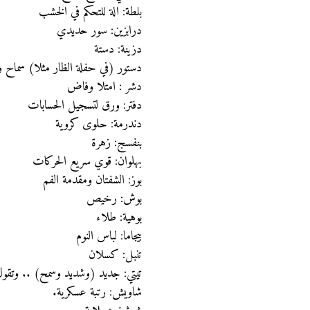
بلطة: الة للتحكم في الخشب
درابزين: سور حديدي
دزينة: دستة
دستور (في حفلة الظار مثلا) سماح
دشر : امتلا وفاض
دفتر: ورق لتسجيل الحسابات
دندرمة: حلوى كروية
بنفسج: زهرة
بهلوان: قوي سريع الحركات
بوز: الشفتان ومقدمة الفم
بوش: رخيص
بوهية: طلاء
بيجاما: لباس النوم
تنبل: كسلان
تيتي: جديد (وشديد وسمح) .. وتقول 
شاويش: رتبة عسكرية.