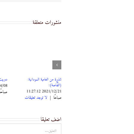
منشورات متعلقة
اللهجة السودانية بقلم الطيب
صالح
2022/06/29 9:07:18
شذرة من العامية السودانية:
دوبيت
صباحًا
|
لا توجد تعليقات
(اللُّمَّاصة):
2021/12/21 11:27:12
صباحً
صباحًا
|
لا توجد تعليقات
اضف تعليقا
تعليق