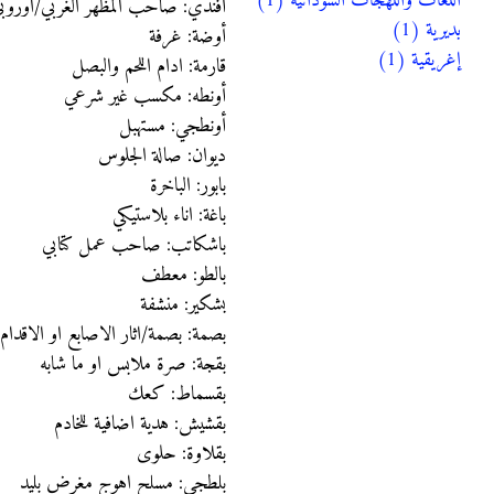
اللغات واللهجات السودانية (1)
أفندي: صاحب المظهر الغربي/اوروب
بديرية (1)
أوضة: غرفة
إغريقية (1)
قارمة: ادام اللحم والبصل
أونطه: مكسب غير شرعي
أونطجي: مستهبل
ديوان: صالة الجلوس
بابور: الباخرة
باغة: اناء بلاستيكي
باشكاتب: صاحب عمل كتابي
بالطو: معطف
بشكير: منشفة
بصمة: بصمة/اثار الاصابع او الاقدام
بقجة: صرة ملابس او ما شابه
بقسماط: كعك
بقشيش: هدية اضافية للخادم
بقلاوة: حلوى
بلطجي: مسلح اهوج مغرض بليد