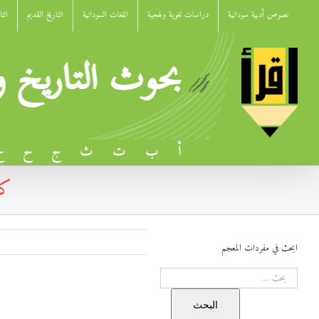
Ski
نصوص أدبية سودانية
دراسات لغوية ولهجية
اللغات السودانية
التاريخ القديم
الت
t
conten
أ
ب
ت
ث
ج
ح
خ
كل
ابحث في مفردات المعجم
البحث
كلمات تركية في الدارجة السودانية –
البحث