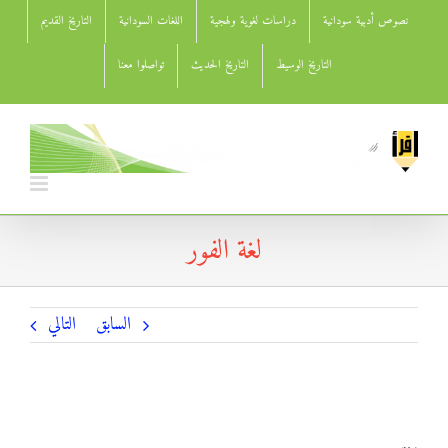
Ski
نصوص أدبية سودانية
دراسات لغوية ولهجية
اللغات السودانية
التاريخ القديم
t
conten
التاريخ الوسيط
التاريخ الحديث
تواصلوا معنا
لغة الفور
السابق
التالي
لغة الفور