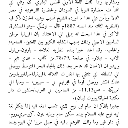
ومشاربها ربما كانت اللغة الاولي للجنس البشري كله وهي التي
انشأ ت حضارة النوبا في السودان والحضارة الفرعونيه في مصر
شمالا ويأمن علي هدا ما اورده الشيخ نسيب وهيبه الخازن ذكر فيه
(النظريه الثالثه:مند السنه 1887م قال – نولدكي –وهو المستشرق
الاكبر في هذا البحث,انه يميل الي الاعتقاد بان افريقيا موطن
الساميين الاصلي وذلك بسبب التشابه الكبير بين اللغتين- الساميه/
والحاميه- وقد اخد اخيرا بهذه النظريه العلامه – بارتون-ويقول
الاب – تيلار- في صفحة ,78/79,من كتاب – تلدي نئيم –
ويبدو ان الانسان قد هاجر بعد ذلك باتجاه البحر المتوسط ووصل
الي المنطقه التي تلتقي بها القارات الثلاثه ,افريقيا,اسيا,اوربا,ومن
هناك انتشر ووصل قوما في هجرتهم الي – سيبيريه – ومنها الي
امريكه – ص11,13- من الساميين الي العرب/منشورات دار
مكتبة الحياة/بيروت لبنان).
جديرا بالذكر ان سام ابن نوح الذي تنسب اللغه اليه إنما يتكلم لغة
ابيه نوح عليه السلام بينما سكن سام وبنيه ,تون ,كرو,سري,روم-
في دار فور وما زالت اثارهم باقيه في جبل مررا الي اليوم,بينما