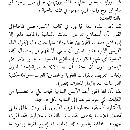
تفيد روايات بعض اهالي منطقة- بوري-في جبل مررا بوجود قبر
سام ابن نوح وابنه- اري سومو- في تلك الناحية .
عائلة اللغات:
لقد ذهب علماء اللغة كما ورد في كتاب الدكتور-حسن ظاظا-إلي
القول بأن أصطلاح تعريف اللغات بالسامية والحامية ماهو إلا
إصطلاح قصد به التمييز بين هذا وذاك منها حيث قال (يقول العالم
الفرنسي الأب-هنري فليش-أن ينبغي الأ نفهم من إستعمال كلمة
السامية أي شيئ أكثر من إصطلاح المقصود به تيسير الأمر علي
الباحثين دون أن نعتقد أن له دلالة عنصرية-إلخ/الساميون
ولغاتهم, تعريف بالقرابات اللغوية والحضارية للعرب-ص/6-مكتبة
الدراسات اللغوية/دار المعارف بمصر).
علما بأن لغة الفور أحد الألسن السامية قياسا علي ما تتضمنها من
الكلمات التي يعود تعريفها إلي السامية بكل فروعها.
بالأشارة لأسبقية حضارة الغرب الأروبي في الوقت الحالي والتي
تتحدث اللاتينية بمختلف تقسيماتها بالثقافة والحضارة, فقد أثمرت
جهودها الثقافية بتأطير عائلة اللغات مما إتضح أثرها بمردود ما