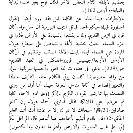
بعضهم لايفقه كلام البعض الأخر فكان نوح يعبر عنهم/البداية
والنهاية-م أ/ص 162).
بالإتطرات فيما جاء عن الكلمة-بلبل-فقد ورد أيضا (تقول
أسطورة قبيلة-ميكير-أحد قبائل التبت البورمية أن نسل-رام-كان
قويا في الزمن القديم, ولما لم يقتنعوا بالسيادة علي الأرض فكروا في
غزو السماء, حيث خشية الألهة والشياطين علي سيطرة هولاء
المردة علي السماء أيضا-بلبلت-الالهة السنتهم وشتتهم في أركان
الأرض الأربعة/جيميس فريزر-الفلكلور في العهد القديم-
ص/229). بالغور في فضاءات لغة الفور وأحسبها-سريانية-المولد
من واقع خصوصيتها كلسان يوفي الكلام حقه بالتأليف منطقا
والتعبير إفصاحا في كافة مناحي المعرفة حيث أنها أول من جري
التحدث بها مما يشير القرءان الكريم بالذكر (وعلم ادم الاسماء كلها
ثم عرضها علي الملائكة فقال أنبئوني بأسماء هولاء إن كنتم
صادقين-31/قالوا سبحانك لا علم لنا إلا ما علمتنا أنك أنت العليم
الحكيم-32/قال ياادم أنبئهم بأسماءهم فلما أنباهم قال الم اقل لكم
إني اعلم غيب السموات والارض وأعلم ما تبدون وما تكتمون)