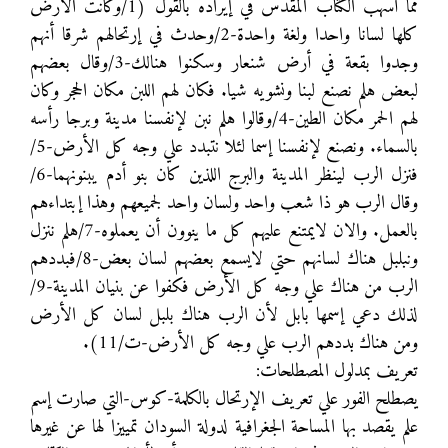
مما أسهب الكتاب المقدس في إيراده بالقول (1/وكانت الأرض
كلها لسانا واحدا ولغة واحدة-2/وحدث في إرتحالهم شرقا أنهم
وجدوا بقعة في أرض شنعار وسكنوا هنالك-3/وقال بعضهم
لبعض هلم نصنع لبنا ونشويه شيا. فكان لهم اللبن مكان الحجر وكان
لهم الحمر مكان الطين-4/وقالوا هلم نبن لإنفسنا مدينة وبرجا رأسه
بالسماء. ونصنع لإنفسنا إسما لئلا نتبدد علي وجه كل الأرض-5/
فنزل الرب لينظر المدينة والبرج اللذين كان بنو أدم يبنونهما-6/
وقال الرب هو ذا شعب واحد ولسان واحد لجميعهم وهذا إبتداءهم
بالعمل. والان لايمتنع عليهم كل ما ينوون أن يعملوه-7/هلم ننزل
ونبلبل هناك لسانهم حتي لايسمع بعضهم لسان بعض-8/فبددهم
الرب من هناك علي وجه كل الأرض فكفوا عن بنيان المدينة-9/
لذلك دعي إسمها بابل لأن الرب هناك بلبل لسان كل الأرض
ومن هناك بددهم الرب علي وجه كل الأرض-ت/11).
تعريف بمدلول المصطلحات:
يصطلح الفور علي تعريف الإرتحال بالكلمة-كوس-التي صارت إسم
علم يقصد بها المساحة الجغرافية لدولة السودان تمييزا لها عن غيرها