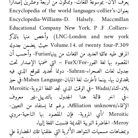
يعرف الان- بموسوعة اللغات- وتتكون من أربعة وعشرين إصدارا
بعنوان-Encyclopedia of the world languages-collier’s
Encyclopedia-Williams-D. Halsely. Maccmillan
Educational Company New York. P .F .Colliers-
LNC-London and new york) وأخص منها بالذكر
Volume.14. of twenty four-P.309 حيث يتضمن جدوله
المرفق طيه عائلة العديد من اللغات من بينهاFurian- وأحسب أن
المقصود بها لغة الفور-FurX/For – التي ضمنها الإصدار تحت
جدول لغات الصحراء-Sahran- دونما تحديد للموقع الذي فيه
يتحدثون بها. بينما تأطرت لغة المابان-Maban Language-في حيز
بلاد-تشاد/Wadai –في الوقت الذي تجد اللغة المروية-Meroitic
–في اخر قائمة هدا الجدول بالتدييل-غير معروف
الإنتماء/Affiliation unknown. برغم مما يستفاد من التعيين-
Meroitic /أي المروية- فإن المقصود بها الناحية-مروي
Meroy- الحاضرة النوبية القديمة فنسبت اللغة إليها.
وبمضاهات مسميات الشواهد الأثرية التي خلفتها تلك الحضارة علي