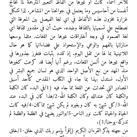
للأخر أسماء كانت أو غيرها من ألفاظ التعبير المترجمة لما تخالج
أنفسنا من أحاسيس وما يعتمل في جوانحنا من المشاعر. لذا تشكل
غزارة مخزون هذه الألفاظ في اي لغة الفيصل بين المعرفة التي
نصطلح علي تسميتها بالثقافة وضده. حيث أن في مقدور ثقافة اي
لغة الصمود في وجه أختراقات غيرها من اللغات, مثلما بوسعها
منازلتها بالفهم والوعي والإستحواذ علي فضاءاتها كما هو حال
اللاتينية بما لها من ثقل اليوم. إذ تتمدد بثبات فتغرز جذورها في
واقع غيرها من ألسن اللغات. برغم أنها أيضا قد كرعت كغيرها
منذ المهد من نبع الأصل الواحد الذي هو لسان جميع البشر في
الأول. نستدل بهذا بما جاء في الكتاب المقدس كأحد أسبق
المصادر التي تحدثت عن اللغة مما جاء فيه (1/في البدء كان الكلمة
والكلمة كان عندالله وكان الكلمة الله-2/هذا كان في البدء عند
الله-3/كل شيئ به كان وبغيره لم يكن شيئ مماكان-4/فيه كانت
الحياة والحياة كانت نور الناس-5/والنور يضيئ في الظلمة والظلمة لم
تدركه-يوحنا/1).
من جهته يذكر القرءان الكريم (إقرأ بإسم ربك الذي خلق-1/خلق