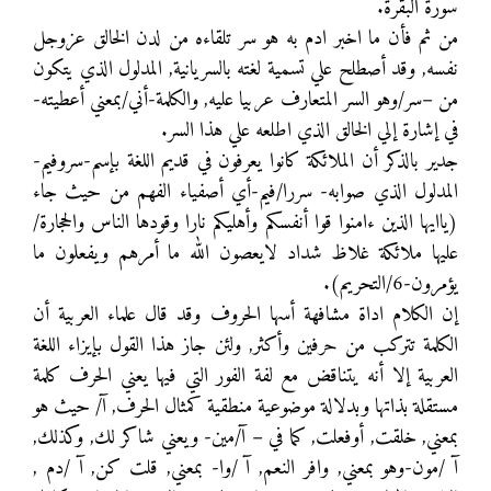
سورة البقرة.
من ثم فأن ما اخبر ادم به هو سر تلقاءه من لدن الخالق عزوجل
نفسه, وقد أصطلح علي تسمية لغته بالسريانية, المدلول الذي يتكون
من –سر/وهو السر المتعارف عربيا عليه, والكلمة-أني/بمعني أعطيته-
في إشارة إلي الخالق الذي اطلعه علي هذا السر.
جدير بالذكر أن الملائكة كانوا يعرفون في قديم اللغة بإسم-سروفيم-
المدلول الذي صوابه- سررا/فيم-أي أصفياء الفهم من حيث جاء
(ياايها الذين ءامنوا قوا أنفسكم وأهليكم نارا وقودها الناس والحجارة/
عليها ملائكة غلاظ شداد لايعصون الله ما أمرهم ويفعلون ما
يؤمرون-6/التحريم).
إن الكلام اداة مشافهة أسها الحروف وقد قال علماء العربية أن
الكلمة تتركب من حرفين وأكثر, ولئن جاز هذا القول بإيزاء اللغة
العربية إلا أنه يتناقض مع لفة الفور التي فيها يعني الحرف كلمة
مستقلة بذاتها وبدلالة موضوعية منطقية كمثال الحرف, آ/ حيث هو
بمعني, خلقت, أوفعلت, كما في – آ/مين- ويعني شاكر لك, وكذلك,
آ /مون-وهو بمعني, وافر النعم, آ /وا- بمعني, قلت كن, آ /دم ,