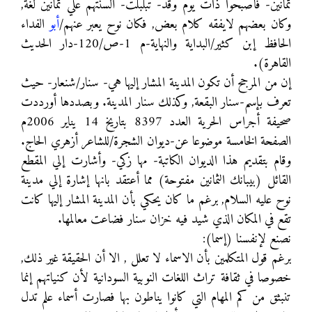
ثمانين- فأصبحوا ذات يوم وقد- تبلبلت- ألسنتهم علي ثمانين لغة,
وكان بعضهم لايفقه كلام بعض, فكان نوح يعبر عنهم/
أبو
الفداء
الحافظ إبن كثير/البداية والنهاية-م 1-ص/120-دار الحديث
القاهرة).
إن من المرجح أن تكون المدينة المشار إليها هي- سنار/شنعار- حيث
تعرف بإسم-سنار البقعة, وكذلك سنار المدينة. وبصددها أورددت
صحيفة أجراس الحرية العدد 8397 بتاريخ 14 يناير 2006م
الصفحة الخامسة موضوعا عن-ديوان الشجرة/للشاعر أزهري الحاج.
وقام بتقديم هذا الديوان الكاتبة- مها زكي- وأشارت إلي المقطع
القائل (بيبانك الثمانين مفتوحة) مما أعتقد بانها إشارة إلي مدينة
نوح عليه السلام, برغم ما كان يحكي بأن المدينة المشار إليها كانت
تقع في المكان الذي شيد فيه خزان سنار فضاعت معالمها.
نصنع لإنفسنا (إسما):
برغم قول المتكلمين بأن الاسماء لا تعلل , الا أن الحقيقة غير ذلك,
خصوصا في ثقافة تراث اللغات النوبية السودانية لأن كنياتهم إنما
تنبثق من كم المهام التي كانوا يناطون بها فصارت أسماء علم تدل