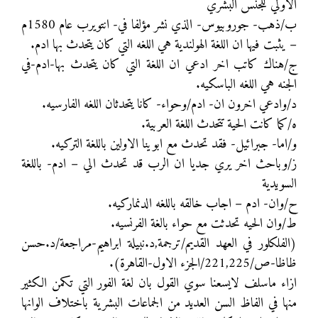
الاولي للجنس البشري
ب/ذهب- جوروبيوس- الذي نشر مؤلفا في- انتويرب عام 1580م
– يثبت فيها ان اللغة الهولندية هي اللغه التي كان يتحدث بها ادم.
ج/هناك كاتب اخر ادعي ان اللغة التي كان يتحدث بها-ادم-في
الجنه هي اللغه الباسكيه.
د/وادعي اخرون ان- ادم/وحواء- كانا يتحدثان اللغه الفارسيه.
ه/كما كانت الحية تتحدث اللغة العربية.
و/اما- جبرائيل- فقد تحدث مع ابوينا الاولين باللغة التركيه.
ز/وباحث اخر يري جديا ان الرب قد تحدث الي – ادم- باللغة
السويدية
ح/وان- ادم – اجاب خالقه باللغه الدنماركيه.
ط/وان الحيه تحدثت مع حواء بالغة الفرنسيه.
(الفلكلور في العهد القديم/ترجمة,د.نبيلة ابراهيم-مراجعة/د.حسن
ظاظا-ص/221,225/الجزء الاول-القاهرة).
ازاء ماسلف لايسعنا سوي القول بان لغة الفور التي تكمن الكثير
منها في الفاظ السن العديد من الجماعات البشرية باختلاف الوانها