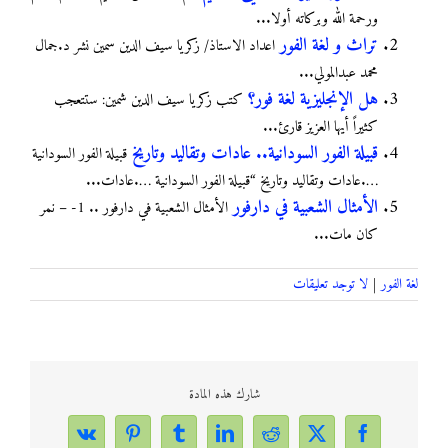
ورحمة الله وبركاته أولا...
تراث و لغة الفور
اعداد الاستاذ/ زكريا سيف الدين سمين نشر د.جمال
محمد عبدالمولي...
هل الإنجليزية لغة فور؟
كتب زكريا سيف الدين شمين: ستتعجب
كثيراً أيها العزيز قارئ...
قبيلة الفور السودانية.. عادات وتقاليد وتاريخ
قبيلة الفور السودانية
….عادات وتقاليد وتاريخ “قبيلة الفور السودانية ….عادات...
الأمثال الشعبية في دارفور
ﺍﻷﻣﺜﺎﻝ ﺍﻟﺸﻌﺒﻴﺔ ﻓﻲ ﺩﺍﺭﻓﻮﺭ .. 1- – ﻧﻤﺮ
ﻛﺎﻥ ﻣﺎﺕ...
لغة الفور
|
لا توجد تعليقات
شارك هذه المادة
Vk
Pinterest
Tumblr
LinkedIn
Reddit
Facebook
X