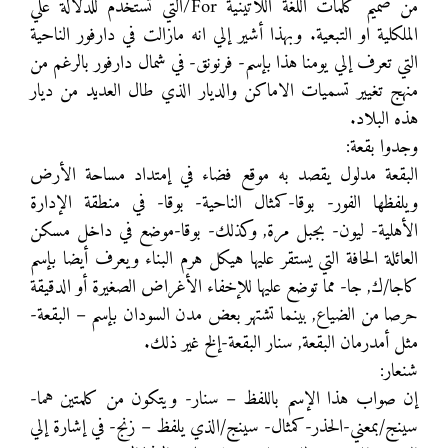
من صميم كلمات اللغة اللاتينية For/التي تستخدم للدلالة علي
الملكلية او التبعية. وبهذا أشير إلي انه مازالت في دارفور الناحية
التي تعرف إلي يومنا هذا بإسم- فرنونق- في شمال دارفور بالرغم من
منهج تغيير تسميات الاماكن والديار الذي طال العديد من ديار
هذه البلاد.
وجدوا بقعة:
البقعة مدلول يقصد به موقع فضاء في إمتداد مساحة الأرض
ويلفظها الفور- بوقا-كمثال الناحية- بوقا- في منطقة الإدارة
الأهلية- ليون- بجبل مرة, وكذلك- بوقا-موضع في داخل مسكن
العائلة الحافة التي يستقر عليها هيكل هرم البناء ويعرف أيضا بإسم
كاجا/ك, جا- مما توضع عليها للإخفاء الأغراض الصغيرة أو الدقيقة
حرصا من الضياع, بينما تشتهر بعض مدن السودان بإسم – البقعة-
مثل أمدرمان البقعة, سنار البقعة-إلخ غير ذلك.
شنعار:
إن صواب هذا الإسم باللفظ – سنار- ويتكون من كلمتين هما-
سينج/بمعني-الحذر-كمثال- سينج/الذي يلفظ – زنج- في إشارة إلي