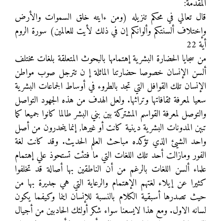
المقدمة:
قال تعالي في محكم تنزيله (ومن ءايته خلق السموات والأرض
وإختلاف ألسنتكم وألوانكم إن في ذلك لأيت للعالمين) سورة الروم
أية 22
من سجايا الحضارة البشرية إهتمامها بالبحوث المتعلقة بلغات مختلف
ألسن الإنسان خصوصا حضارتنا الماثلة إ ن تترجل صوب مواطن
الإنسان تلك القوافل التي تجد بالطروء في أوساط الجماعات البشرية
سعيا لمعرفة ثقافاتها وتراثها. ولعل الهدف من هذه الجهود التواصل
والتوصل لمعرفة القواسم المشتركة بين بني البشر طالما كانوا جميعا كما
تبين المدونات البشرية دينية كانت أو غيرها, إنما ينحدرون من أصل
واحد الشيئ الذي تؤكده مباحث العلم الحديث. وقد كانت لغة
الفور ومازالت أحد تلك اللغات التي ما فتئت تستحوذ علي إهتمام
علماء ألسن اللغات بالرغم من أن الناطقين بها أصالة قد تخلفوا
كثيرا عن إيلاء لغتهم الإهتمام والرعاية التي هي جديرة بها من
حيث تصدرها أسبقية الكلام بالنسبة للإنسان اينما وكيفما يكون
لسانه الاول. ومع هذا لايسعنا سواء شكر أولئك الحادبين من أجيال