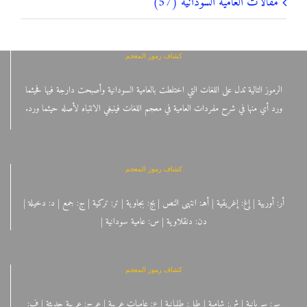
مقالات العامية السودانية (57)
كشاف رموز المعجم
الرموز التالية تدل على اللغات التي اختلطت بالعامية السودانية وأصبحت دارجة فيها فحيثما
ورد أي منها في شرح مفردات العامية في معجم اللغات فينبغي الانتباه لأصله حيثما ورد.
كشاف رموز المعجم
أر: أوربية | إغ: إغريقية | أهـ: انتهى النص | بج: بجاوية | تر: تركية | ج: جمع | د: دخيلة |
دن: دنقلاوية | س: عامية سودانية |
كشاف رموز المعجم
سر: سريانية | ش: شامية | طل: طليانية | ع: عاميات عربية | عرح: عربية حديثة | ف: