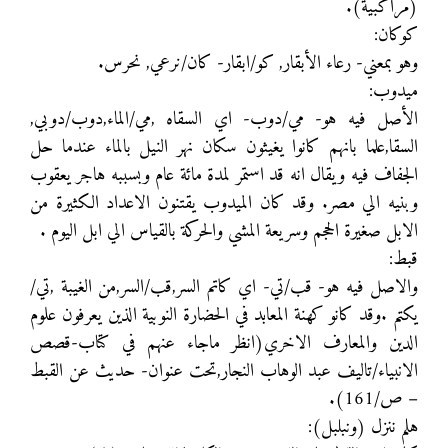
(مراكبية).
كوكان:
وهو بمعني- رعاء الأبقار, كو/ابقار- كان/نرعي, نحرس.
ميدوب:
الأصل فيه هو- مي/دوب- اي السقاه ,مي/الماء,دوب/دوبي,
السقا,علما بانهم كانوا يغيثون سكان نهر النيل بالماء عندما حل
الجفاف فيه ويقال انه قد استمر لمدة مائة عام وبسببه هاجر يعقوب
وبنيه الي مصر. وقد كان الميدوب يقتنون الاعداد الكثيرة من
الابل صغيرة الحجم وسريعة المشي والحركة بالقياس الي ابل اليوم .
قبط:
والاصل فيه هو- قب/تي- اي كاتم السر,قب/السر,من الغيبة ,تي/
يكتم .وقد كانو كهنة المعابد في الحضارة النوبية الذين يعرفون علوم
الدين والمعارف الاخري(انظر ماجاء عنهم في كتاب-قصص
الانبياء/تاليف عبد الوهاب النجار,تحت عنوان- حديث عن القبط
– ص/161).
هلم ننزل (ونبلبل):