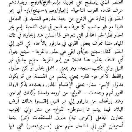
العنصر الذي يصطلح علي تعريفه بإسم-الزنج/الزنوج, وبصددهم
عرف قدماء العرب الناحية- زنجبار/وصوابه-سينج/بار- أي بحر
الحذر في إشارة علي الزنوج من جهة حذرهم الشديد في التعامل
قديما مع غير جنسهم كما عرف به البحر في تلك الناحية بإسم بحر
الحذر نظرا لجم المخاطر التي تتعرض لها السفن عند إبحارها في تلك
المياه, مثلما تعرف بعض القري في دارفور بالأسماء التي تشير إلي
الحذر كمثال-سينج جو/أي ابقي علي حذر, والقرية – سينج جيوا/
أي اقدف بحذر, هذا فضلا عن إسم القرية- سينج جا-في نهر
النيل والتي تكتب-سنجه- وهو بمعني , اعمل بحذر أو كن حذرا.
واللفظ الاخر هو- نقار- بمعني, يقتسم من القسمة, من ثم يكون
مدلول الإسم- سنار- بمعني الإقتسام الجذر, وبصدده يذكر الرواة
الفور أنهم وجماعات – الفونج- من ارومه واحدة وكذلك الداجو,
وعند إرتحالهم من دارفور إلي نهر النيل إقتسموا هنالك أرض
البلاد فيما بينهم مما إستوطن- الفونج- من سنار وإلي الجنوب
مجتازين المجاهل (كوس تيه) عابرين المستنقعات (ئير) بينما
أستوطن الفور إلي الشمال منهم حتي (مسري/مصر) التي فيها