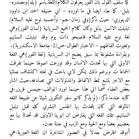
كما سلف القول بان الفور يعرفون الكلام/اللغة,باسم (بله)ومصدره-
بلبل- كما جاء ايضا في ما اورده – ابي حنيفه احمد ابن داوود
الدينوري- حيث ذكر(وفي زمان-جم- وأحسبه نوح عليه السلام/
تبلبلت الالسن ببابل وكان كلام الجميع السريانية (لسان الفور)وهي
لغة نوح عليه السلام فاصبحو ذات يوم وقد تبلبلت السنتهم
وتغيرت الفاظهم – الاخبار الطوال-ص/2-جامعة الاسكندرية).
وبقراءة مشفوعة بما سبق يتضح ان السريانية (لغة الفور)هي اللغة
الاولي التي بها تحدث الانسان وقد توزعت اصولها حينما تفرقت
الجماعا ت وبرغم ذلك يمكن لاي باحث في لغته اكتشاف صلتها
مع الاخر بتتبع نمط الالفاظ والمدلولات التي تصادفه.حيث اشار
بعض العلماء ضمنا الي هذا حينما اورد الموالف-جيمس فريزر-في
كتابه عندما ذكر:-(لم يذكر كاتبو سفر التكوين شيئا عن طبيعة اللغه
المالوفه التي كان يتحدث بها الجنس البشري كله قبل تبلبل
السنتهم, تلك اللغه التي يفترض ان ابوينا الاولين قد تحدثا بها مع
بعضهم بعضا ومع الحية ومع الرب في جنة عدن.
أ/وقد افترض جدلا في العصور المتاخرة ان اللغة-العبرية-هي