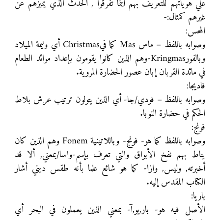
علي هوياتهم للتعريف بهم أينما تفرقوا , الحدث الذي يميزهم عن
غيرهم كمثال:-
المحس:
وصوابه باللفظ – ماس Mas كما فيChristmas أي وليمة الميلاد
وبالفورKringmas-وهم الذين كانوا يقومون بإعداد موائد الطعام
في مائدة القربان إبان عصور الحضارة المروية.
فاديجا:
وصوابه باللفظ – فودي/جا- أي الذين يتولون ترتيب عرش بلاط
الحكم في حضارة النوبا.
فونج:
وصوابه باللفظ كما هو- فونج- وباللاتينية Fonem وهم الذين كان
يناط بهم نفخ الأبواق والتي تعرف بإسم-واسا/بمعني, ألا قد
أخبرته, وليس, وازا- كما هو شائع علما بأنه طقس ديني أشار
الكتاب المقدس إليه.
باريا:
الأصل فيه هو- بار,يو,آ- بمعني الذين يعملون في البحر أي