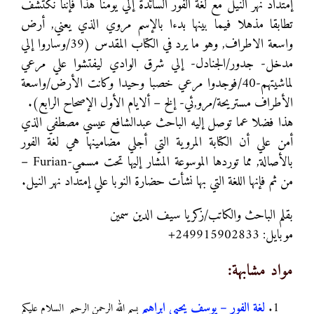
إمتداد نهر النيل مع لغة الفور السائدة إلي يومنا هذا فإننا نكتشف
تطابقا مذهلا فيما بينها بدءا بالإسم مروي الذي يعني, أرض
واسعة الاطراف, وهو ما يرد في الكتاب المقدس (39/وساروا إلي
مدخل- جدور/الجنادل- إلي شرق الوادي ليفتشوا علي مرعي
لماشيتهم-40/فوجدوا مرعي خصبا وحيدا وكانت الأرض/واسعة
الأطراف مستريحة/مرو,ئي- إلخ – ألايام الأول الإصحاح الرابع).
هذا فضلا عما توصل إليه الباحث عبدالشافع عيسي مصطفي الذي
أمن علي أن الكتابة المروية التي أجلي مضامينها هي لغة الفور
بالأصالة, مما توردها الموسوعة المشار إليها تحت مسمي-Furian –
من ثم فإنها اللغة التي بها نشأت حضارة النوبا علي إمتداد نهر النيل.
بقلم الباحث والكاتب/زكريا سيف الدين سمين
موبايل: 249915902833+
مواد مشابهة:
لغة الفور – يوسف يحيى ابراهيم
بسم الله الرحمن الرحيم السلام عليكم