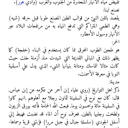
تفيض مياه الأنهار المنحدرة من الجنوب والغرب (وادي
هور
).
نصنع لبنا:
يقصد باللبن النيئ من قوالب الطين المصنع طوبا قبل حرقه (شيه)
وهي الطمي المتراكم التي تدفع المياه به من مرتفعات البلاد عبر
الأنهار وسيول الأمطار.
الحمر:
هو طحين الطوب المحرق مما كان يستخدم في البناء (خفجة) كما
يظهر ذلك في المباني القديمة التي شيدت منذ أزمنة خلت حيث
كانت مثالا لتماسك ومتانة بنيانها الشيء الذي يدل علي أسبقية
النوبا في معرفة الأسمنت.
مدينة:
ذكر اهل التواريخ (روي علياء إبن أحمر عن عكرمه عن إبن عباس,
قال: كان مع نوح في السفينة ثمانون رجلا مع أهلوهم ,انهم كانوا
في السفينة مائة وخمسون يوما, فبعث الله الحمامة فأتته بورق الزيتون
ولطخت رجليها بالطين, فعرف نوح أن الماء قد نضبت فهبط إلي
أسفل الجودي (سلسلة جبال في جبل مررا) فإبتني قرية وسماها-