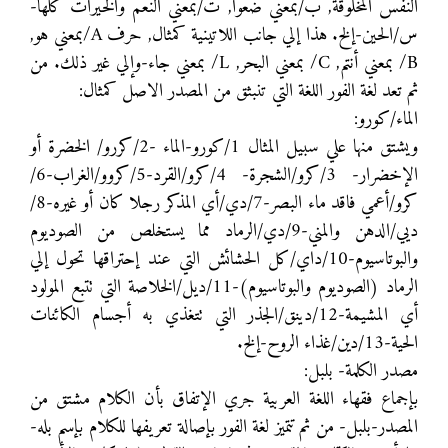
النفس المخلوقة, ب/بمعني ضعوا, ت/بمعني النعم والخيرات كلها-
س/الحين-إلخ. هذا إلي جانب اللاتينية كمثال, حرف A/بمعني هو,
B/ بمعني أنتم, C/ بمعني البحر, L/ بمعني جاء-وإلي غير ذلك. من
ثم تعد لغة الفور اللغة التي تنبثق من المصدر الاصل كمثال:
الماء/كورو:
ويشتق منها علي سبيل المثال 1/كورو-الماء -2/كررو/ الخضرة أو
الإخضرار- 3/كرو/الشجرة- 4/كرو/القرد-5/كروو/الغراب-6/
كرو/أعمي فاقد ماء البصر-7/دي/أي المذكر رجلا كان أو غيره-8/
ديي/الدهن والمني-9/دي/الرماد مما يستخلص من الصوديوم
والبوتاسيوم-10/داي/كل الحشائش التي عند إحتراقها تحول إلي
الرماد (الصوديوم والبوتاسيوم)-11/ديل/الخلاصة التي تتبع المولود
أي المشيمة-12/دينق/الجذر التي تتغذي به أجسام الكائنات
الحية-13/دين/غذاء الروح-إلخ.
مصدر الكلمة- بلبل:
بإجماع فقهاء اللغة العربية جري الإتفاق بأن الكلام مشتق من
المصدر-بلبل- من ثم تتميز لغة الفور بإصالة تعريفها للكلام بإسم بله-