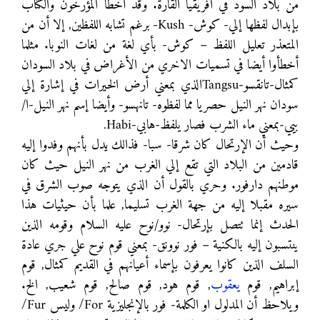
من بلاد السود في افريقيا القارة. وقد أخطأ المؤرخون والكتاب
بإبدال لفظها إلي- كوش- Kush- برغم تشابه اللفظين, إلا أن من
المتعذر تعليل اللفظ – كوش- بأي لغة من لغات النوبا. مثلما
أخطأوا أيضا في تسميات الاخري من الأغراض في بلاد السودان
كمثال-تانقسو-Tangsuالذي بمعني أرض الخيرات في إشارة إلي
سودان نهر النيل حصريا مما لفظوه- تانهسو- وأيضا إسم نهر النيل-ا/
بيي-بمعني ماء الشرب فصار يلفظ-هابي-Habi.
وحيث أن الإرتحال كان شرقا- سبا- فذالك يدل بأنهم وفدوا إليه
قادمين من البلاد التي تقع إلي الغرب من نهر النيل حيث كان
موطنهم دارفور. وحري بالقول أن الذي يتوجه صوب الشرق في
سيره مقبلا إليه من جهة الغرب تسليما, علما بأن حيثيات هذا
الحدث إنما تتصل بإرتحال- نوو/نوح عليه السلام وقومه الذين
ينتسبون إليه بالكنية – فور نوونق- بمعني قوم نوح علي جري عادة
السلف الذين كانوا يعرفون بإسماء أعيانهم في القديم كمثال, قوم
إبراهيم, قوم
يعقوب
, قوم هود, قوم صالح, قوم شعيب, الخ.
ويلاحظ أن المدلول او الكلمة- فور بالإنجليزية For/ وليس Fur/