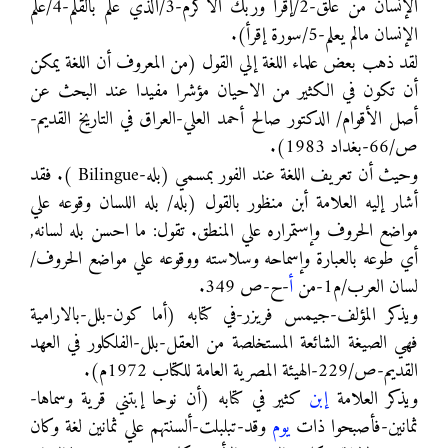
الإنسان من علق-2/إقرأ وربك الأكرم-3/الذي علم بالقلم-4/علم
الإنسان مالم يعلم-5/سورة إقرأ).
لقد ذهب بعض علماء اللغة إلي القول (من المعروف أن اللغة يمكن
أن تكون في الكثير من الاحيان مؤشرا مفيدا عند البحث عن
أصل الأقوام/ الدكتور صالح أحمد العلي-العراق في التاريخ القديم-
ص/66-بغداد 1983).
وحيث أن تعريف اللغة عند الفور بمسمي (بله-Bilingue ). فقد
أشار إليه العلامة أبن منظور بالقول (بله/ بله اللسان وقوعه علي
مواضع الحروف وإستمراره علي المنطق. تقول: ما احسن بله لسانه,
أي طوعه بالعبارة وإسماحه وسلاسته ووقوعه علي مواضع الحروف/
لسان العرب/م1-من
أ
-ح-ص 349.
ويذكر المؤلف-جيمس فريزر-في كتابه (أما كون-بلل-بالارامية
فهي الصيغة الشائعة المستخلصة من العقل-بلل-الفلكلور في العهد
القديم-ص/229-الهيئة المصرية العامة للكتاب 1972م).
ويذكر العلامة
إبن
كثير في كتابه (أن نوحا إبتني قرية وسماها-
ثمانين-فأصبحوا ذات
يوم
وقد-تبلبلت-ألسنتهم علي ثمانين لغة وكان